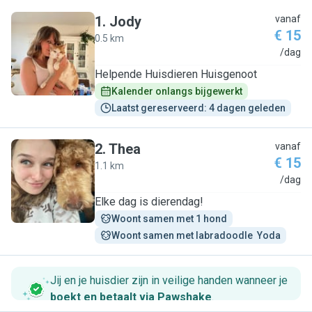
1
.
Jody
vanaf
€ 15
0.5 km
J
/dag
Helpende Huisdieren Huisgenoot
Kalender onlangs bijgewerkt
Laatst gereserveerd: 4 dagen geleden
2
.
Thea
vanaf
€ 15
1.1 km
T
/dag
Elke dag is dierendag!
Woont samen met 1 hond
Woont samen met labradoodle  Yoda
Jij en je huisdier zijn in veilige handen wanneer je
boekt en betaalt via Pawshake
.