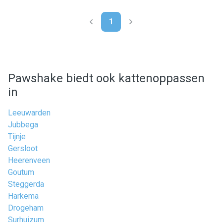
1
Pawshake biedt ook kattenoppassen
in
Leeuwarden
Jubbega
Tijnje
Gersloot
Heerenveen
Goutum
Steggerda
Harkema
Drogeham
Surhuizum