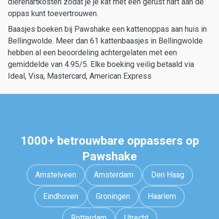
dierenartkosten zodat je je kat met een gerust hart aan de
oppas kunt toevertrouwen.
Baasjes boeken bij Pawshake een kattenoppas aan huis in
Bellingwolde. Meer dan 61 kattenbaasjes in Bellingwolde
hebben al een beoordeling achtergelaten met een
gemiddelde van 4.95/5. Elke boeking veilig betaald via
Ideal, Visa, Mastercard, American Express
1000+ betrouwbare oppassers op
Pawshake
Amstelveen
Amsterdam
Den Haag
Eindhoven
Groningen
Haarlem
Rotterdam
Utrecht