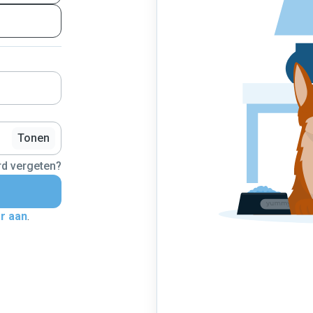
Tonen
d vergeten?
er aan
.