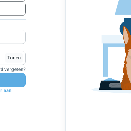
Tonen
d vergeten?
er aan
.