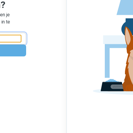
n?
en je
in te
n