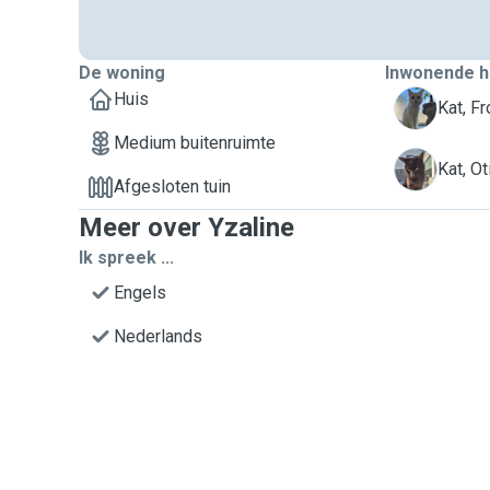
De woning
Inwonende h
Huis
F
Kat, Fr
Medium buitenruimte
O
Kat, Ot
Afgesloten tuin
Meer over Yzaline
Ik spreek ...
Engels
Nederlands