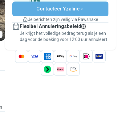
meer
Veilig betalen
Contacteer Yzaline
Hulp als plannen veranderen
Boekingen met garantie
Je berichten zijn veilig via Pawshake
Regel alles via Pawshake — van eerste
Flexibel Annuleringsbeleid
bericht tot betaling — en geniet van de
Je krijgt het volledige bedrag terug als je een
Pawshake Garantie
.
dag voor de boeking voor 12:00 uur annuleert.
n