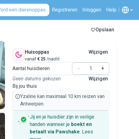
ord een dierenoppas
Registreren
Inloggen
Help
Opslaan
Huisoppas
Wijzigen
vanaf
€ 25
/nacht
Aantal huisdieren
-
+
Geen datums gekozen
Wijzigen
Bij jou thuis
Yzaline kan maximaal 10 km reizen van
Antwerpen.
Jij en je huisdier zijn in veilige
handen wanneer je
boekt en
betaalt via Pawshake
.
Lees