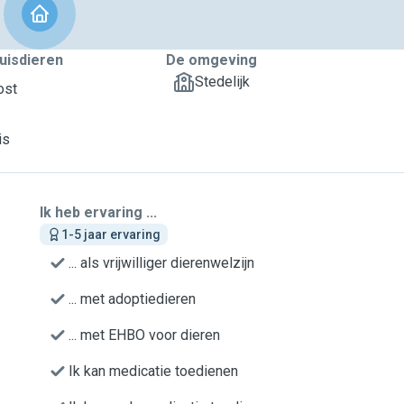
uisdieren
De omgeving
Stedelijk
ost
is
Ik heb ervaring ...
1-5 jaar ervaring
... als vrijwilliger dierenwelzijn
... met adoptiedieren
... met EHBO voor dieren
Ik kan medicatie toedienen