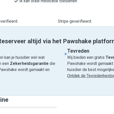
Ik kan orale medicatie toedienen
erifieerd
Stripe geverifieerd
Reserveer altijd via het Pawshake platfor
Tevreden
n kan je huisdier wel wat
Wij bieden een gratis
Tevr
om een
Zekerheidsgarantie
die
Pawshake wordt gemaakt en
ia Pawshake wordt gemaakt en
huisdier de best mogelijke 
Ontdek de Tevredenheidsg
ine