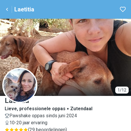
Laetitia
L
1/12
Laetitia
Lieve, professionele oppas
Zutendaal
Pawshake oppas sinds juni 2024
10-20 jaar ervaring
(
29 beoordelingen
)