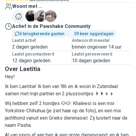
Woont met ...
B
K
P
Actief in de Pawshake Community
6 terugkerende gasten
59 keer opgeslagen
Laatst actief
Antwoordt meestal
2 dagen geleden
binnen ongeveer 14 uur
Laatst gecontacteerd
Laatst gereserveerd
12 dagen geleden
10 dagen geleden
Over Laetitia
Hey!
Ik ben Laetitia! Ik ben van '86 en ik woon in Zutendaal
samen met mijn partner en 2 pluszoontjes 👨‍👩‍👦‍👦
Wij hebben zelf 2 hondjes 🐶🐶: Khaleesi is een mix
Yorkshire-Chihuhua (je ziet haar op de foto), en een mix
jachthond vanuit een Grieks dierenasiel. Zij luistert naar de
naam Pasha.
Al van jongs af aan ben ik een grote dierenvriend, en ik ben