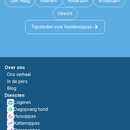
Den Haag
Haarlem
Hilversum
Rotterdam
Utrecht
Topsteden voor hondenoppas
Over ons
Ons verhaal
In de pers
Blog
Diensten
Logeren
Dagopvang hond
Huisoppas
Kattenoppas