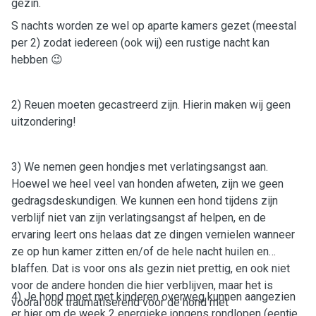
gezin.
S nachts worden ze wel op aparte kamers gezet (meestal
per 2) zodat iedereen (ook wij) een rustige nacht kan
hebben 😉
2) Reuen moeten gecastreerd zijn. Hierin maken wij geen
uitzondering!
3) We nemen geen hondjes met verlatingsangst aan.
Hoewel we heel veel van honden afweten, zijn we geen
gedragsdeskundigen. We kunnen een hond tijdens zijn
verblijf niet van zijn verlatingsangst af helpen, en de
ervaring leert ons helaas dat ze dingen vernielen wanneer
ze op hun kamer zitten en/of de hele nacht huilen en
blaffen. Dat is voor ons als gezin niet prettig, en ook niet
voor de andere honden die hier verblijven, maar het is
4) Je hond moet met kinderen overweg kunnen aangezien
vooral ook traumatiserend voor de hond met
er hier om de week 2 energieke jongens rondlopen (eentje