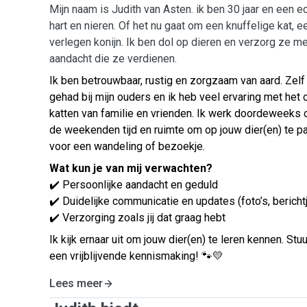
Mijn naam is Judith van Asten. ik ben 30 jaar en een e
hart en nieren. Of het nu gaat om een knuffelige kat, e
verlegen konijn. Ik ben dol op dieren en verzorg ze met
aandacht die ze verdienen.
Ik ben betrouwbaar, rustig en zorgzaam van aard. Zelf h
gehad bij mijn ouders en ik heb veel ervaring met he
katten van familie en vrienden. Ik werk doordeweeks o
de weekenden tijd en ruimte om op jouw dier(en) te 
voor een wandeling of bezoekje.
Wat kun je van mij verwachten?
✔️ Persoonlijke aandacht en geduld
✔️ Duidelijke communicatie en updates (foto’s, bericht
✔️ Verzorging zoals jij dat graag hebt
Ik kijk ernaar uit om jouw dier(en) te leren kennen. Stu
een vrijblijvende kennismaking! 🐾💛
Lees meer