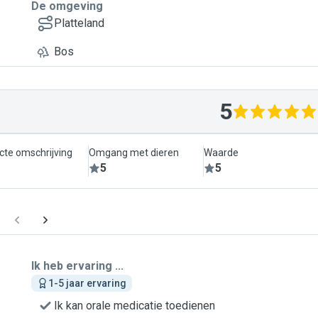
De omgeving
Platteland
Bos
5
cte omschrijving
Omgang met dieren
Waarde
5
5
Ik heb ervaring ...
1-5 jaar ervaring
Ik kan orale medicatie toedienen