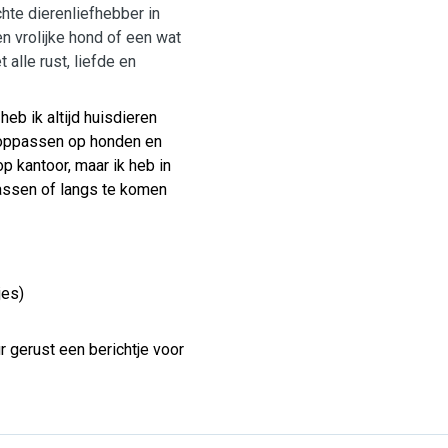
chte dierenliefhebber in
en vrolijke hond of een wat
 alle rust, liefde en
eb ik altijd huisdieren
t oppassen op honden en
p kantoor, maar ik heb in
passen of langs te komen
jes)
ur gerust een berichtje voor