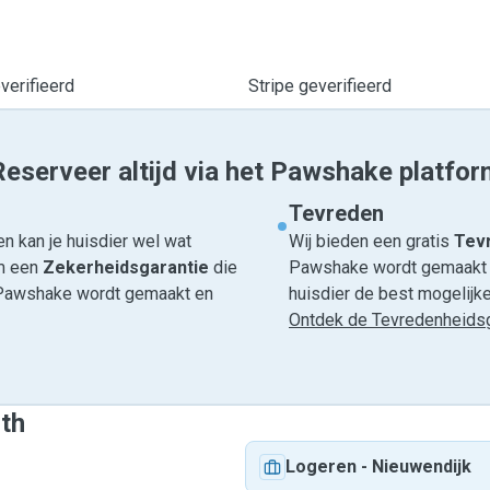
erifieerd
Stripe geverifieerd
Reserveer altijd via het Pawshake platfor
Tevreden
n kan je huisdier wel wat
Wij bieden een gratis
Tevr
om een
Zekerheidsgarantie
die
Pawshake wordt gemaakt en
ia Pawshake wordt gemaakt en
huisdier de best mogelijke 
Ontdek de Tevredenheidsg
ith
Logeren
-
Nieuwendijk