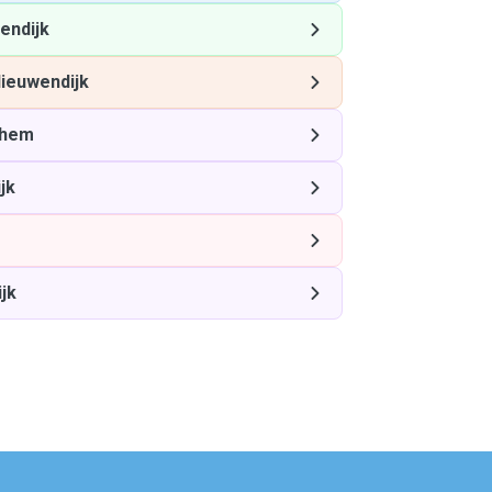
endijk
ieuwendijk
chem
jk
jk