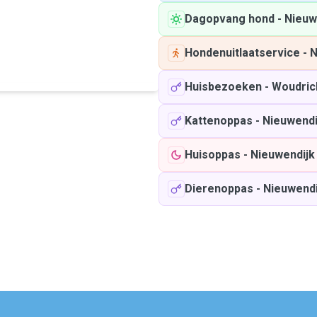
Dagopvang hond
-
Nieuw
Hondenuitlaatservice
-
N
Huisbezoeken
-
Woudri
Kattenoppas
-
Nieuwendi
Huisoppas
-
Nieuwendijk
Dierenoppas
-
Nieuwendi