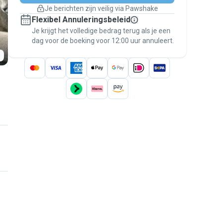
Boekingen met garantie
Je berichten zijn veilig via Pawshake
Regel alles via Pawshake — van eerste
Flexibel Annuleringsbeleid
bericht tot betaling — en geniet van de
Je krijgt het volledige bedrag terug als je een
Pawshake Garantie
.
dag voor de boeking voor 12:00 uur annuleert.