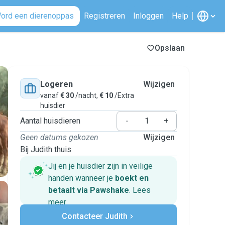
ord een dierenoppas
Registreren
Inloggen
Help
Opslaan
Logeren
Wijzigen
vanaf
€ 30
/nacht,
€ 10
/Extra
huisdier
Aantal huisdieren
-
+
Geen datums gekozen
Wijzigen
Bij Judith thuis
Jij en je huisdier zijn in veilige
handen wanneer je
boekt en
betaalt via Pawshake
.
Lees
meer
Veilig betalen
Contacteer Judith
Hulp als plannen veranderen