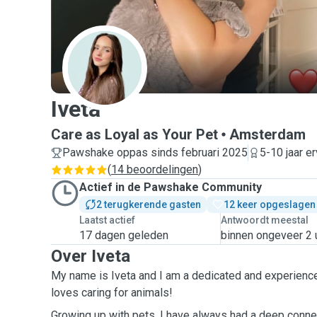
I
Iveta
Care as Loyal as Your Pet
Amsterdam
Pawshake oppas sinds februari 2025
5-10 jaar er
(
14 beoordelingen
)
Actief in de Pawshake Community
2 terugkerende gasten
12 keer opgeslagen
Laatst actief
Antwoordt meestal
17 dagen geleden
binnen ongeveer 2 
Over Iveta
My name is Iveta and I am a dedicated and experienced
loves caring for animals!
Growing up with pets, I have always had a deep conne