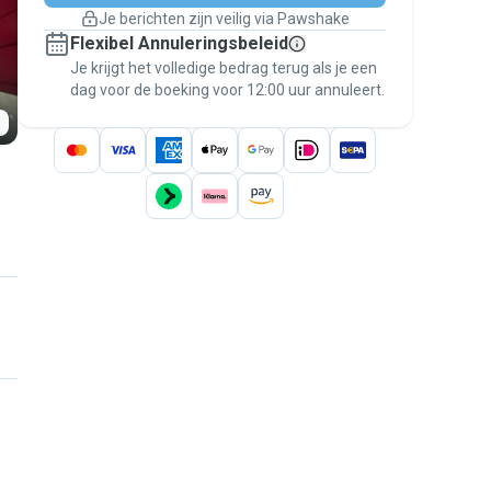
Boekingen met garantie
Je berichten zijn veilig via Pawshake
Regel alles via Pawshake — van eerste
Flexibel Annuleringsbeleid
bericht tot betaling — en geniet van de
Je krijgt het volledige bedrag terug als je een
Pawshake Garantie
.
dag voor de boeking voor 12:00 uur annuleert.