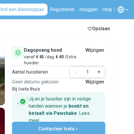
ord een dierenoppas
Registreren
Inloggen
Help
Opslaan
Dagopvang hond
Wijzigen
vanaf
€ 45
/dag,
€ 40
/Extra
huisdier
Aantal huisdieren
-
+
Geen datums gekozen
Wijzigen
Bij Iveta thuis
Jij en je huisdier zijn in veilige
handen wanneer je
boekt en
betaalt via Pawshake
.
Lees
meer
Veilig betalen
Contacteer Iveta
Hulp als plannen veranderen