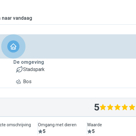
 naar vandaag
De omgeving
Stadspark
Bos
5
cte omschrijving
Omgang met dieren
Waarde
5
5