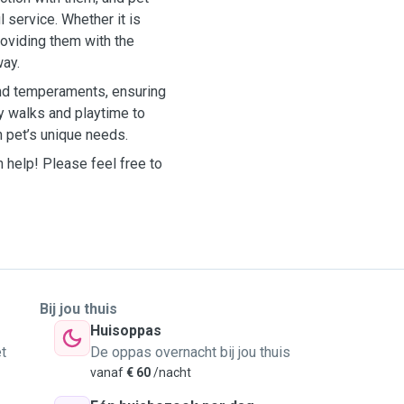
l service. Whether it is
roviding them with the
way.
 and temperaments, ensuring
y walks and playtime to
h pet’s unique needs.
 help! Please feel free to
Bij jou thuis
Huisoppas
t
De oppas overnacht bij jou thuis
vanaf
€ 60
/nacht