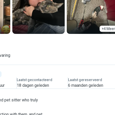
+4 Meer
varing
Laatst gecontacteerd
Laatst gereserveerd
uur
18 dagen geleden
6 maanden geleden
 pet sitter who truly
ction with them, and pet