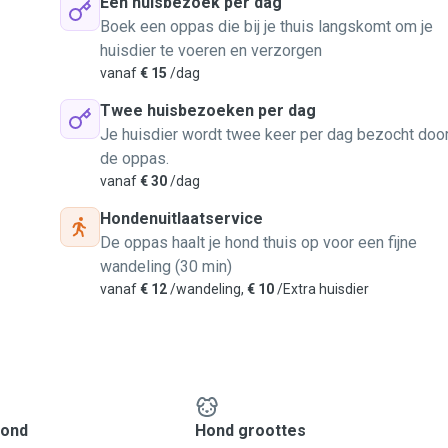
Eén huisbezoek per dag
Boek een oppas die bij je thuis langskomt om je
huisdier te voeren en verzorgen
vanaf
€ 15
/dag
Twee huisbezoeken per dag
Je huisdier wordt twee keer per dag bezocht doo
de oppas.
vanaf
€ 30
/dag
Hondenuitlaatservice
De oppas haalt je hond thuis op voor een fijne
wandeling (30 min)
vanaf
€ 12
/wandeling,
€ 10
/Extra huisdier
hond
Hond groottes