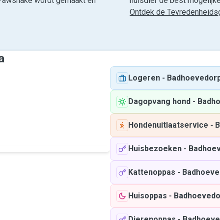
ia Pawshake wordt gemaakt en
huisdier de best mogelijke 
Ontdek de Tevredenheidsg
a
Logeren
-
Badhoevedor
Dagopvang hond
-
Badh
Hondenuitlaatservice
-
B
Huisbezoeken
-
Badhoe
Kattenoppas
-
Badhoeve
Huisoppas
-
Badhoevedo
Dierenoppas
-
Badhoeve