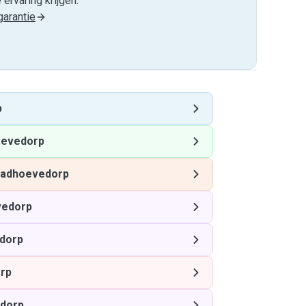
ervaring krijgen.
arantie
p
oevedorp
adhoevedorp
vedorp
dorp
rp
dorp