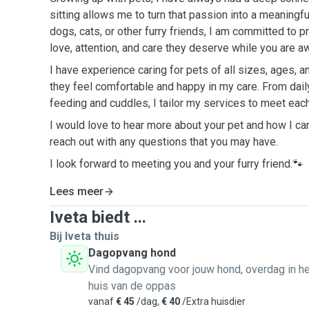
sitting allows me to turn that passion into a meaningfu
dogs, cats, or other furry friends, I am committed to p
love, attention, and care they deserve while you are a
I have experience caring for pets of all sizes, ages,
they feel comfortable and happy in my care. From dail
feeding and cuddles, I tailor my services to meet eac
I would love to hear more about your pet and how I can
reach out with any questions that you may have.
I look forward to meeting you and your furry friend.🐾
Lees meer
Iveta biedt ...
Bij Iveta thuis
Dagopvang hond
Vind dagopvang voor jouw hond, overdag in he
huis van de oppas
vanaf
€ 45
/dag,
€ 40
/Extra huisdier