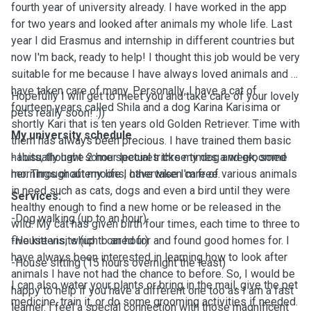
fourth year of university already. I have worked in the app
for two years and looked after animals my whole life. Last
year I did Erasmus and internship in different countries but
now I'm back, ready to help! I thought this job would be very
suitable for me because I have always loved animals and I
have taken care of many. Personally, I have a cat of
Hopefully I will get to meet you and take care of your lovely
fourteen years called Shila and a dog Karina Karisima or
pets really soon! :))
shortly Kari that is ten years old Golden Retriever. Time with
My university schedule
them has always been precious. I have trained them basic
habits, thought some special tricks my dog and groomed
- I usually have 2 hour lectures three times a week, some
her. Throughout my life I have taken care of various animals
mornings or afternoons, otherwise I'm free.
in need such as cats, dogs and even a bird until they were
Services:
healthy enough to find a new home or be released in the
-Dog walking (up to an hour)
wild. My cat has given birth four times, each time to three to
five kittens, which I cared for and found good homes for. I
-House visits (up to an hour)
have always been interested in learning how to look after
-House sitting (15 hours overnight the least)
animals I have not had the chance to before. So, I would be
I can also water your plants or bring in the mail, give the pet
happy to help if you have a different one too as I am a fast
medicine, train it, or do some grooming activities if needed.
learner. I feel a special connection with those magnificent