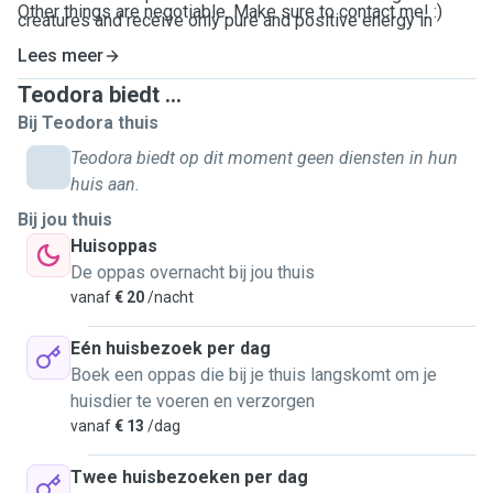
Other things are negotiable. Make sure to contact me! :)
creatures and receive only pure and positive energy in
return for my care.
Lees meer
Teodora biedt ...
Bij Teodora thuis
Teodora biedt op dit moment geen diensten in hun
huis aan.
Bij jou thuis
Huisoppas
De oppas overnacht bij jou thuis
vanaf
€ 20
/nacht
Eén huisbezoek per dag
Boek een oppas die bij je thuis langskomt om je
huisdier te voeren en verzorgen
vanaf
€ 13
/dag
Twee huisbezoeken per dag