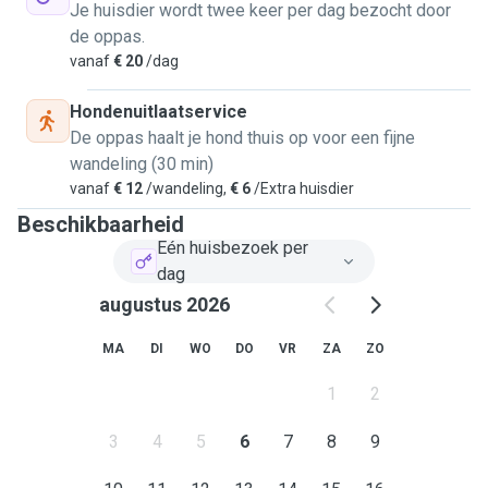
Je huisdier wordt twee keer per dag bezocht door
de oppas.
vanaf
€ 20
/dag
Hondenuitlaatservice
De oppas haalt je hond thuis op voor een fijne
wandeling (30 min)
vanaf
€ 12
/wandeling,
€ 6
/Extra huisdier
Beschikbaarheid
Eén huisbezoek per
dag
augustus 2026
MA
DI
WO
DO
VR
ZA
ZO
1
2
3
4
5
6
7
8
9