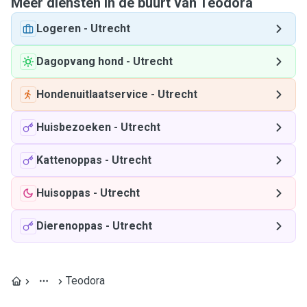
Meer diensten in de buurt van Teodora
Logeren
-
Utrecht
Dagopvang hond
-
Utrecht
Hondenuitlaatservice
-
Utrecht
Huisbezoeken
-
Utrecht
Kattenoppas
-
Utrecht
Huisoppas
-
Utrecht
Dierenoppas
-
Utrecht
Teodora