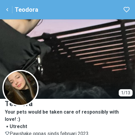
Teodora
T
1/13
Teodora
Your pets would be taken care of responsibly with
love! :)
Utrecht
Pawshake oppas sinds februari 2023