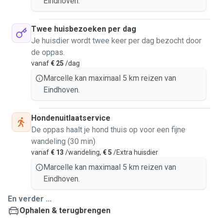
Eindhoven.
I can also administer oral medication for dogs if necessary
(except injections).
Twee huisbezoeken per dag
I will care for your pet with the same love, patience, and
Je huisdier wordt twee keer per dag bezocht door
attention that I have always given to my own animals.
de oppas.
vanaf
€ 25
/dag
Marcelle kan maximaal 5 km reizen van
Eindhoven.
Hondenuitlaatservice
De oppas haalt je hond thuis op voor een fijne
wandeling (30 min)
vanaf
€ 13
/wandeling,
€ 5
/Extra huisdier
Marcelle kan maximaal 5 km reizen van
Eindhoven.
En verder ...
Ophalen & terugbrengen