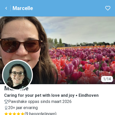
Marcelle
M
1/14
Marcelle
Caring for your pet with love and joy
Eindhoven
Pawshake oppas sinds maart 2026
20+ jaar ervaring
(
9 beoordelingen
)