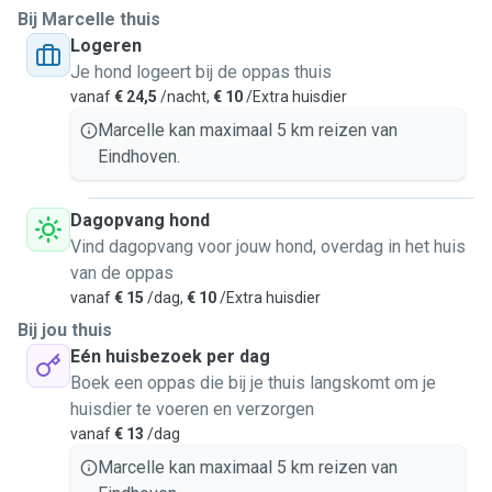
Bij Marcelle thuis
Logeren
Since moving to Eindhoven in 2023 with my husband and
Je hond logeert bij de oppas thuis
our children, I have been happy to dedicate my time to
vanaf
€ 24,5
/nacht,
€ 10
/Extra huisdier
helping families care for their pets. I am available to visit
your home to care for your dogs or cats while you are away.
Marcelle kan maximaal 5 km reizen van
I can feed them, play with them, keep them company, and
Eindhoven.
take dogs for walks so they stay happy, active, and
comfortable in their own environment.
Dagopvang hond
Vind dagopvang voor jouw hond, overdag in het huis
My goal is always to make pets feel relaxed, loved, and
van de oppas
well cared for while their owners are away, maintaining their
vanaf
€ 15
/dag,
€ 10
/Extra huisdier
routine as much as possible.
Bij jou thuis
Eén huisbezoek per dag
If needed, I can also host pets in my home. We live in a
Boek een oppas die bij je thuis langskomt om je
quiet residential neighborhood with parks nearby and a fully
huisdier te voeren en verzorgen
fenced garden where dogs can safely enjoy some outdoor
vanaf
€ 13
/dag
time.
Marcelle kan maximaal 5 km reizen van