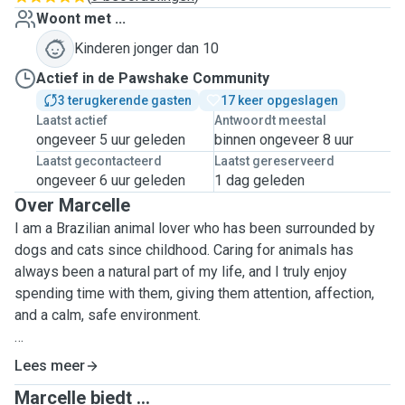
Woont met ...
Kinderen jonger dan 10
Actief in de Pawshake Community
3 terugkerende gasten
17 keer opgeslagen
Laatst actief
Antwoordt meestal
ongeveer 5 uur geleden
binnen ongeveer 8 uur
Laatst gecontacteerd
Laatst gereserveerd
ongeveer 6 uur geleden
1 dag geleden
Over Marcelle
I am a Brazilian animal lover who has been surrounded by
dogs and cats since childhood. Caring for animals has
always been a natural part of my life, and I truly enjoy
spending time with them, giving them attention, affection,
and a calm, safe environment.
I have experience caring for pets in many stages of life,
Lees meer
including puppies, pregnant and nursing dogs, and senior
Marcelle biedt ...
dogs who need extra patience and gentle care.