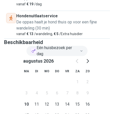
vanaf
€ 19
/dag
Hondenuitlaatservice
De oppas haalt je hond thuis op voor een fijne
wandeling (30 min)
vanaf
€ 13
/wandeling,
€ 5
/Extra huisdier
Beschikbaarheid
Eén huisbezoek per
dag
augustus 2026
MA
DI
WO
DO
VR
ZA
ZO
1
2
3
4
5
6
7
8
9
10
11
12
13
14
15
16