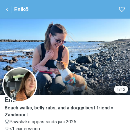
Enikő
E
1/12
Enikő
Beach walks, belly rubs, and a doggy best friend
Zandvoort
Pawshake oppas sinds juni 2025
<1 jaar ervaring