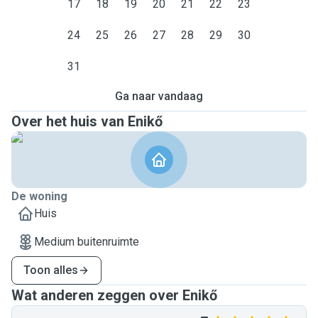
17
18
19
20
21
22
23
24
25
26
27
28
29
30
31
Ga naar vandaag
Over het huis van Enikő
De woning
Huis
Medium buitenruimte
Toon alles
Wat anderen zeggen over Enikő