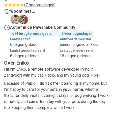
(
7 beoordelingen
)
Woont met ...
P
P
Actief in de Pawshake Community
4 terugkerende gasten
6 keer opgeslagen
Laatst actief
Antwoordt meestal
6 dagen geleden
binnen ongeveer 7 uur
Laatst gecontacteerd
Laatst gereserveerd
6 dagen geleden
15 dagen geleden
Over Enikő
Hi! I’m Enikő, a remote software developer living in
Zandvoort with my cat, Pablo, and my young dog, Pixel.
Because of Pablo, I
don’t offer boarding
in my home, but
I’m happy to care for your pets in
your home
, whether
that’s for daily visits, overnight stays, or dog walking. I work
remotely, so I can often stay with your pets during the day
too, keeping them company while I work.