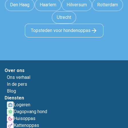
Den Haag
Haarlem
Hilversum
Rotterdam
Utrecht
Topsteden voor hondenoppas
Over ons
Ons verhaal
In de pers
Blog
Diensten
Logeren
Dagopvang hond
Huisoppas
Kattenoppas