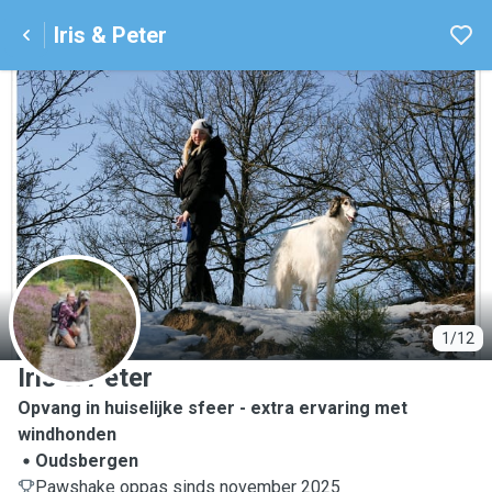
Iris & Peter
I
1/12
Iris & Peter
Opvang in huiselijke sfeer - extra ervaring met
windhonden
Oudsbergen
Pawshake oppas sinds november 2025