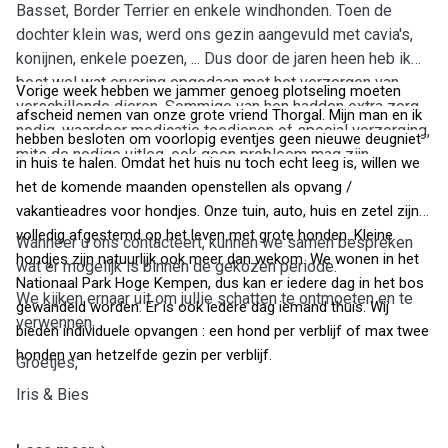
Basset, Border Terrier en enkele windhonden. Toen de
dochter klein was, werd ons gezin aangevuld met cavia's,
konijnen, enkele poezen, ... Dus door de jaren heen heb ik
best wel wat ervaring opgedaan met het verzorgen van
Vorige week hebben we jammer genoeg plotseling moeten
verschillende dieren. Sommige van hen hadden extra zorg
afscheid nemen van onze grote vriend Thorgal. Mijn man en ik
nodig, waardoor medicatie toedienen of special verzorging,
hebben besloten om voorlopig eventjes geen nieuwe deugniet
mits de nodige uitleg, ook geen probleem mag zijn.
in huis te halen. Omdat het huis nu toch echt leeg is, willen we
het de komende maanden openstellen als opvang /
vakantieadres voor hondjes. Onze tuin, auto, huis en zetel zijn
volledig afgestemd op het leven met grote honden. Kleine
Wanneer u ons contacteert, kunnen we samen bespreken
hondjes zijn natuurlijk ook meer dan wekom. We wonen in het
wat er mogelijk is binnen de gekozen periode.
Nationaal Park Hoge Kempen, dus kan er iedere dag in het bos
We kijken ernaar uit om jullie schatten te ontmoeten en te
gewandeld worden. Er is ook iedere dag iemand thuis. Wij
verwennen.
bieden individuele opvangen : een hond per verblijf of max twee
honden van hetzelfde gezin per verblijf.
Groetjes,
Iris & Bies