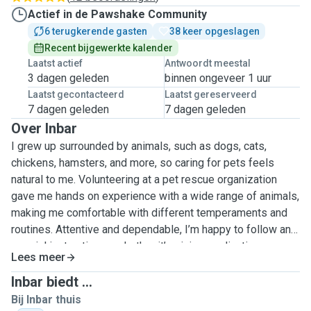
Actief in de Pawshake Community
6 terugkerende gasten
38 keer opgeslagen
Recent bijgewerkte kalender
Laatst actief
Antwoordt meestal
3 dagen geleden
binnen ongeveer 1 uur
Laatst gecontacteerd
Laatst gereserveerd
7 dagen geleden
7 dagen geleden
Over Inbar
I grew up surrounded by animals, such as dogs, cats,
chickens, hamsters, and more, so caring for pets feels
natural to me. Volunteering at a pet rescue organization
gave me hands on experience with a wide range of animals,
making me comfortable with different temperaments and
routines. Attentive and dependable, I’m happy to follow any
special instructions - whether it’s giving medication,
Lees meer
sticking to a walking schedule, or simply keeping your pet
company. I usually work from home, so your furry friends
Inbar biedt ...
won’t be left alone for long periods. My partner (also a pet
Bij Inbar thuis