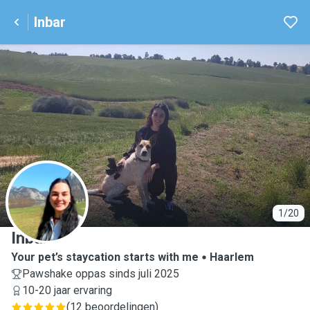
Inbar
I
1/20
Inbar
Your pet’s staycation starts with me
Haarlem
Pawshake oppas sinds juli 2025
10-20 jaar ervaring
(
12 beoordelingen
)