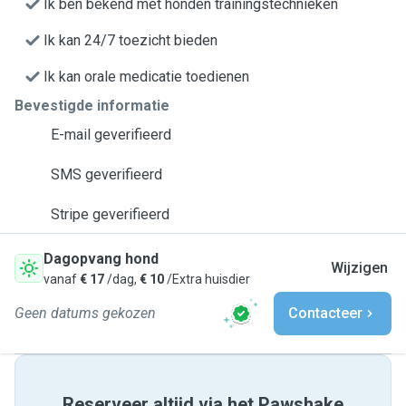
Ik ben bekend met honden trainingstechnieken
Ik kan 24/7 toezicht bieden
Ik kan orale medicatie toedienen
Bevestigde informatie
E-mail geverifieerd
SMS geverifieerd
Stripe geverifieerd
Dagopvang hond
Wijzigen
vanaf
€ 17
/dag,
€ 10
/Extra huisdier
Geen datums gekozen
Contacteer
Reserveer altijd via het Pawshake