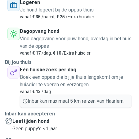
lover) and I live in a private house with a fully fenced
Logeren
garden, perfect for safe outdoor play and relaxation. Since
Je hond logeert bij de oppas thuis
moving to the Netherlands, I had to leave my beloved dog
vanaf
€ 35
/nacht,
€ 25
/Extra huisdier
with my parents, so I truly enjoy spending time with animals
whenever I can. Gentle, reliable, and engaged, I create a
Dagopvang hond
safe and playful environment for every pet.
Vind dagopvang voor jouw hond, overdag in het huis
van de oppas
vanaf
€ 17
/dag,
€ 10
/Extra huisdier
Bij jou thuis
Eén huisbezoek per dag
Boek een oppas die bij je thuis langskomt om je
huisdier te voeren en verzorgen
vanaf
€ 13
/dag
Inbar kan maximaal 5 km reizen van Haarlem.
Inbar kan accepteren
Leeftijden hond
Geen puppy's <1 jaar