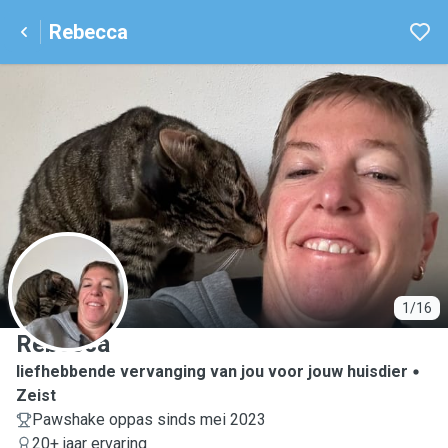
Rebecca
R
1/16
Rebecca
liefhebbende vervanging van jou voor jouw huisdier
Zeist
Pawshake oppas sinds mei 2023
20+ jaar ervaring