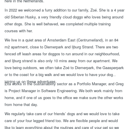
here in the Netherlands.
In 2022 we welcomed a furry addition to our family, Zoé. She is a 4 year
old Siberian Husky, a very friendly cloud doggo who loves being around
other dogs. She is well behaved, we completed multiple training
courses with her.
We live in a quiet area of Amsterdam East (Centrumeiland), in an 84
m2 apartment, close to Diemerpark and Ijburg Strand. There are two
fenced off leash areas for doggos
to run around
in our neighbourhood,
and Ijburg strand is also only 10 mins away from our apartment. We
love being outdoors, we often take Zoé to Diemerpark, the Gaasperpark
or to the coast for a big walk and we would love to have your dog
joining us on these adventures.
Zita works in the Sustainability sector as a Portfolio Manager, and Greg
is Project Manager in Software Engineering. We both work mainly from
home, and if one of us goes to the office we make sure the other works
from home that day.
We regularly take care of our friends’ dogs and we would love to take
care of your four legged friend too. We are flexible people and would
like to learn everything about the routines and care of your pet so we