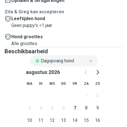
Ophalen & terugbrengen
Zita & Greg kan accepteren
Leeftijden hond
Geen puppy's <1 jaar
Hond groottes
Alle groottes
Beschikbaarheid
Dagopvang hond
augustus 2026
MA
DI
WO
DO
VR
ZA
ZO
1
2
3
4
5
6
7
8
9
10
11
12
13
14
15
16