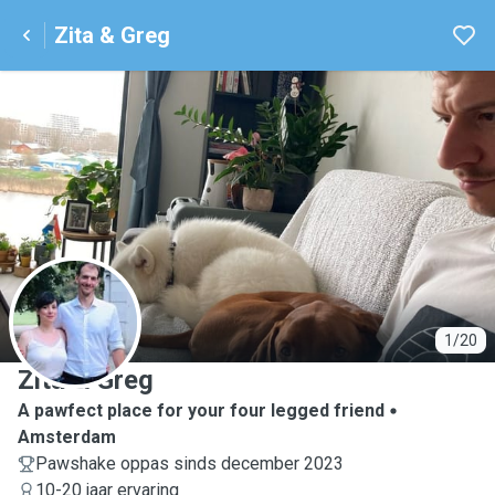
Zita & Greg
Z
1/20
Zita & Greg
A pawfect place for your four legged friend
Amsterdam
Pawshake oppas sinds december 2023
10-20 jaar ervaring