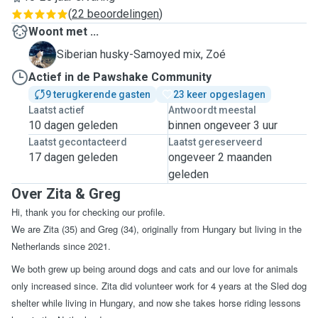
(
22 beoordelingen
)
Woont met ...
Z
Siberian husky-Samoyed mix, Zoé
Actief in de Pawshake Community
9 terugkerende gasten
23 keer opgeslagen
Laatst actief
Antwoordt meestal
10 dagen geleden
binnen ongeveer 3 uur
Laatst gecontacteerd
Laatst gereserveerd
17 dagen geleden
ongeveer 2 maanden
geleden
Over Zita & Greg
Hi, thank you for checking our profile.
We are Zita (35) and Greg (34), originally from Hungary but living in the
Netherlands since 2021.
We both grew up being around dogs and cats and our love for animals
only increased since. Zita did volunteer work for 4 years at the Sled dog
shelter while living in Hungary, and now she takes horse riding lessons