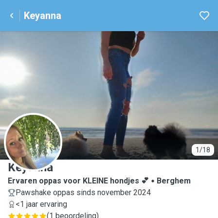
Keyanna
K
1/18
Keyanna
Ervaren oppas voor KLEINE hondjes 💕
Berghem
Pawshake oppas sinds november 2024
<1 jaar ervaring
(
1 beoordeling
)