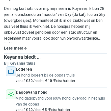
Dan nog kort iets over mij, mijn naam is Keyanna, ik ben 28
jaar, alleenstaande en 'moeder' van Day (de kat), Ice en Sky
(dwergkeesjes). Momenteel zit ik in de ziektewet en ben
dus veel thuis ik werk niet. De hondjes hebben mij
onbewust zoveel geholpen door een stuk structuur en
regelmaat maar vooral ook door hun onvoorwaardelijke
liefde. 💕
Lees meer
Keyanna biedt ...
Bij Keyanna thuis
Logeren
Je hond logeert bij de oppas thuis
vanaf
€ 30
/nacht,
€ 10
/Extra huisdier
Dagopvang hond
Vind dagopvang voor jouw hond, overdag in het huis
van de oppas
vanaf
€ 20
/dag,
€ 5
/Extra huisdier