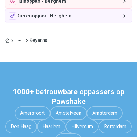
Huisoppas
-
Berghem
Dierenoppas
-
Berghem
Keyanna
1000+ betrouwbare oppassers op
Pawshake
Amersfoort
Amstelveen
Amsterdam
Den Haag
Haarlem
Hilversum
Rotterdam