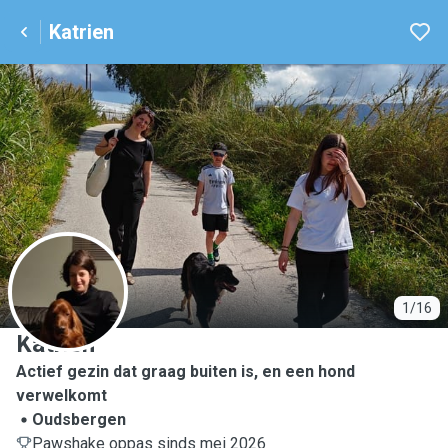
Katrien
K
1/16
Katrien
Actief gezin dat graag buiten is, en een hond
verwelkomt
Oudsbergen
Pawshake oppas sinds mei 2026