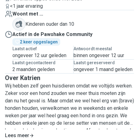
<1 jaar ervaring
Woont met ...
Kinderen ouder dan 10
Actief in de Pawshake Community
2 keer opgeslagen
Laatst actief
Antwoordt meestal
ongeveer 12 uur geleden
binnen ongeveer 12 uur
Laatst gecontacteerd
Laatst gereserveerd
2 maanden geleden
ongeveer 1 maand geleden
Over Katrien
Wij hebben zelf geen huisdieren omdat we voltijds werken.
Zeker voor een hond zouden we meer thuis moeten zijn
dan nu het geval is. Maar omdat we wel heel erg van (brave)
honden houden, verwelkomen we in weekends en enkele
weken per jaar wel heel graag een hond in ons gezin. We
hebben enkele jaren op de Ierse setter van mensen uit de
buurt gelet, als zij op vakantie waren. Af en toe komt er ook
Lees meer
een Berner sennen en een zwarte labrador op bezoek. We