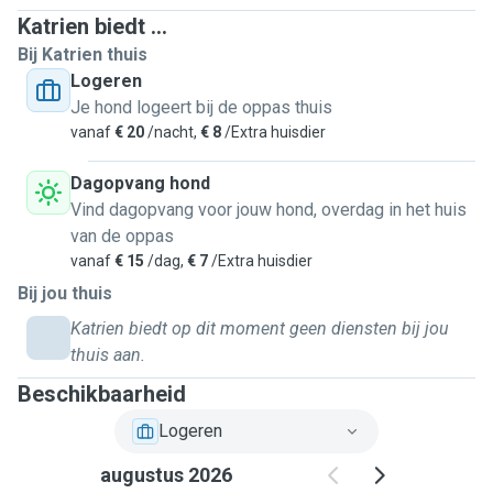
wandelen graag en spelen graag buiten! De grootste
Katrien biedt ...
dierenvriend is onze zoon van bijna 12 jaar, die er veel mee
Bij Katrien thuis
wil spelen. We wonen in een rustige buurt. We hebben een
Logeren
kleine tuin, die volledig afgemaakt is. De buren wonen
Je hond logeert bij de oppas thuis
vlakbij. Binnen zijn de keuken en eetkamer altijd
vanaf
€ 20
/nacht,
€ 8
/Extra huisdier
toegankelijk, de living kunnen we afsluiten. Het bos bevindt
zich op een paar honderd meter, een bos met
Dagopvang hond
hondenlosloopweide is ook niet ver. Wij zijn op zoek naar
Vind dagopvang voor jouw hond, overdag in het huis
een getrainde en gevaccineerde hond, die speels mag zijn
van de oppas
en graag geknuffeld wordt.
vanaf
€ 15
/dag,
€ 7
/Extra huisdier
Bij jou thuis
Katrien biedt op dit moment geen diensten bij jou
thuis aan.
Beschikbaarheid
Logeren
augustus 2026