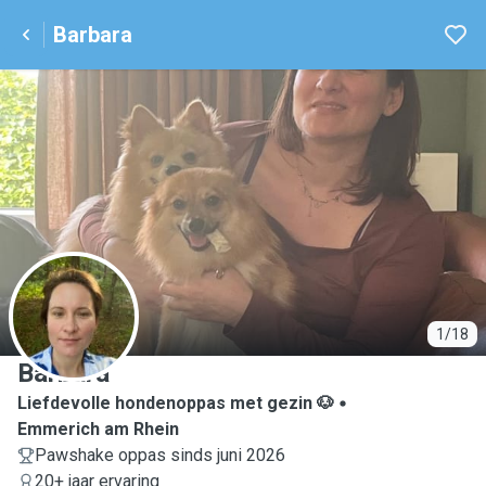
Barbara
B
1/18
Barbara
Liefdevolle hondenoppas met gezin 🐶
Emmerich am Rhein
Pawshake oppas sinds juni 2026
20+ jaar ervaring