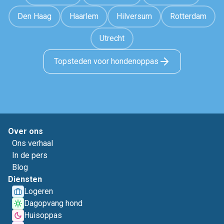
Den Haag
Haarlem
Hilversum
Rotterdam
Utrecht
Topsteden voor hondenoppas
Over ons
Ons verhaal
In de pers
Blog
Diensten
Logeren
Dagopvang hond
Huisoppas