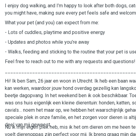
I enjoy dog walking, and I’m happy to look after both dogs, cat
you might have, making sure every pet feels safe and welco
What your pet (and you) can expect from me:
- Lots of cuddles, playtime and positive energy
- Updates and photos while you’re away
- Walks, feeding and sticking to the routine that your pet is us
Feel free to reach out to me with any requests and questions
________________________________________________
Hi! Ik ben Sam, 26 jaar en woon in Utrecht. Ik heb een baan waar
kan werken, waardoor jouw hond overdag gezellig kan langs
beetje dagopvang. In het weekend ben ik ook beschikbaar. Toe
was ons huis eigenlijk een kleine dierentuin: honden, katten, 
cavia’s… noem het maar op, we hebben het waarschijnlijk gehad
speciale plek in onze familie, en het zorgen voor dieren is alti
deel van mij geweest.
Nu ik mijn eigen plek heb, mis ik het om dieren om me heen 
voelt dierenoppas zijn perfect voor mij. Ik breng graag mijn d