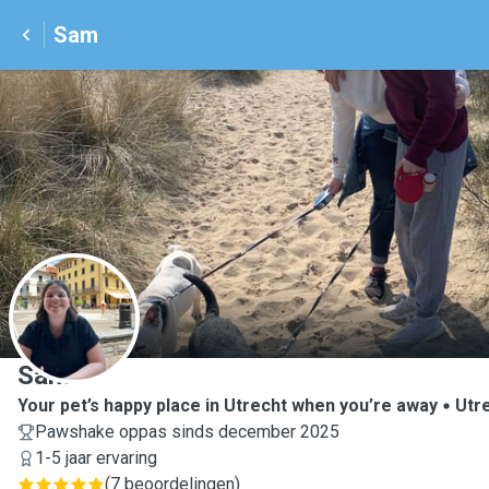
Sam
S
Sam
Your pet’s happy place in Utrecht when you’re away
Utr
Pawshake oppas sinds december 2025
1-5 jaar ervaring
(
7 beoordelingen
)