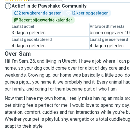
Actief in de Pawshake Community
2 terugkerende gasten
12 keer opgeslagen
Recent bijgewerkte kalender
Laatst actief
Antwoordt meestal
3 dagen geleden
binnen ongeveer 10
Laatst gecontacteerd
Laatst gereserveerd
4 dagen geleden
4 dagen geleden
Over Sam
Hi! I’m Sam, 26, and living in Utrecht. I have a job where I can 
home, so your dog could come over for a bit of day care and a
weekends. Growing up, our home was basically a little zoo: dog
guinea pigs… you name it, we probably had it. Every animal had
our family, and caring for them became part of who I am.
Now that I have my own home, I really miss having animals ar
pet sitting feels perfect for me. I would love to spend my day
attention, comfort, cuddles and fun interactions while you’re b
Whether your pet is playful, shy, energetic or a total cuddlebug
adapt to their style.