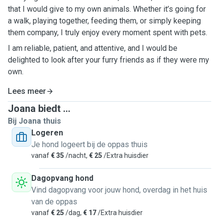
that I would give to my own animals. Whether it’s going for
a walk, playing together, feeding them, or simply keeping
them company, I truly enjoy every moment spent with pets.
I am reliable, patient, and attentive, and I would be
delighted to look after your furry friends as if they were my
own.
Lees meer
Joana biedt ...
Bij Joana thuis
Logeren
Je hond logeert bij de oppas thuis
vanaf
€ 35
/nacht,
€ 25
/Extra huisdier
Dagopvang hond
Vind dagopvang voor jouw hond, overdag in het huis
van de oppas
vanaf
€ 25
/dag,
€ 17
/Extra huisdier