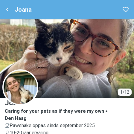
Joana
J
1/12
Joana
Caring for your pets as if they were my own
Den Haag
Pawshake oppas sinds september 2025
10-20 jaar ervaring