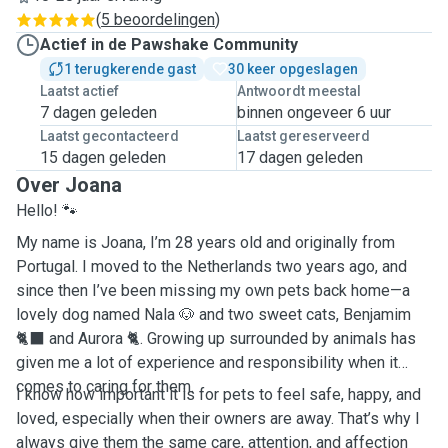
(
5 beoordelingen
)
Actief in de Pawshake Community
1 terugkerende gast
30 keer opgeslagen
Laatst actief
Antwoordt meestal
7 dagen geleden
binnen ongeveer 6 uur
Laatst gecontacteerd
Laatst gereserveerd
15 dagen geleden
17 dagen geleden
Over Joana
Hello! 🐾
My name is Joana, I’m 28 years old and originally from
Portugal. I moved to the Netherlands two years ago, and
since then I’ve been missing my own pets back home—a
lovely dog named Nala 🐶 and two sweet cats, Benjamim
🐈‍⬛ and Aurora 🐈. Growing up surrounded by animals has
given me a lot of experience and responsibility when it
comes to caring for them.
I know how important it is for pets to feel safe, happy, and
loved, especially when their owners are away. That’s why I
always give them the same care, attention, and affection