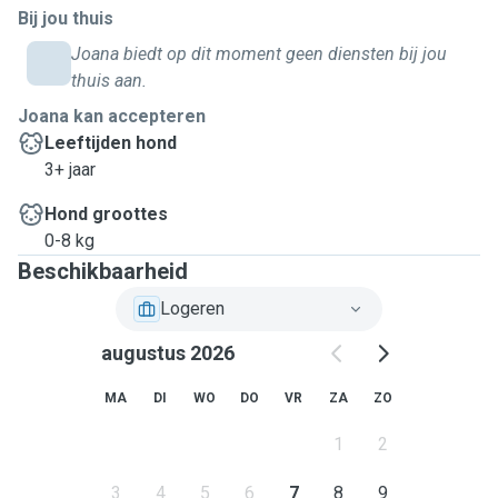
Bij jou thuis
Joana biedt op dit moment geen diensten bij jou
thuis aan.
Joana kan accepteren
Leeftijden hond
3+ jaar
Hond groottes
0-8 kg
Beschikbaarheid
Logeren
augustus 2026
MA
DI
WO
DO
VR
ZA
ZO
1
2
3
4
5
6
7
8
9