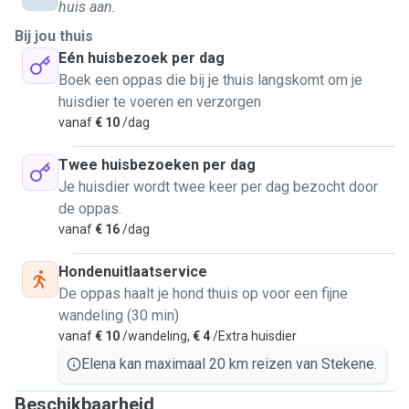
mijn buurvrouw. Het is heerlijk om na een werkdag wat
huis aan.
rustige wandeling te maken. Dieren kunnen echt veel
Bij jou thuis
vreugde en rust brengen.
Eén huisbezoek per dag
Mijn poes wordt in mei 12 jaar. Hij wordt als senior
Boek een oppas die bij je thuis langskomt om je
beschouwd, maar in feit hij is vol met energie en blijft heel
huisdier te voeren en verzorgen
actief in zijn nachtelijke jacht.
vanaf
€ 10
/dag
Ik bied diensten aan voor het wandelen met honden
(uitlaten) en de verzorging van katten aan huis. Meestal
Twee huisbezoeken per dag
buiten werkuren, dus voor 9u en na 17u. Sommige dagen
Je huisdier wordt twee keer per dag bezocht door
werk ik op afstand en kan s middags ook een wandeling
de oppas.
aanbidden.
vanaf
€ 16
/dag
Hondenuitlaatservice
De oppas haalt je hond thuis op voor een fijne
wandeling (30 min)
vanaf
€ 10
/wandeling,
€ 4
/Extra huisdier
Elena kan maximaal 20 km reizen van Stekene.
Beschikbaarheid