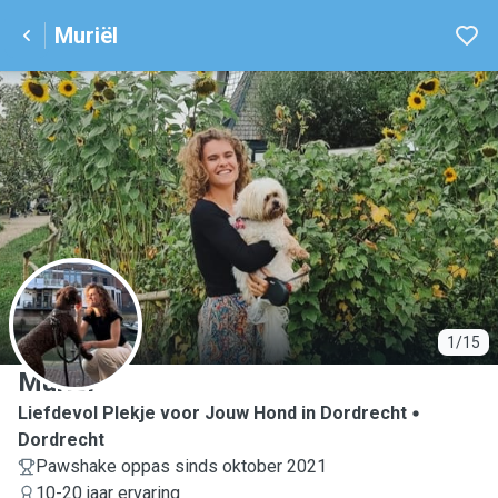
Muriël
M
1/15
Muriël
Liefdevol Plekje voor Jouw Hond in Dordrecht
Dordrecht
Pawshake oppas sinds oktober 2021
10-20 jaar ervaring