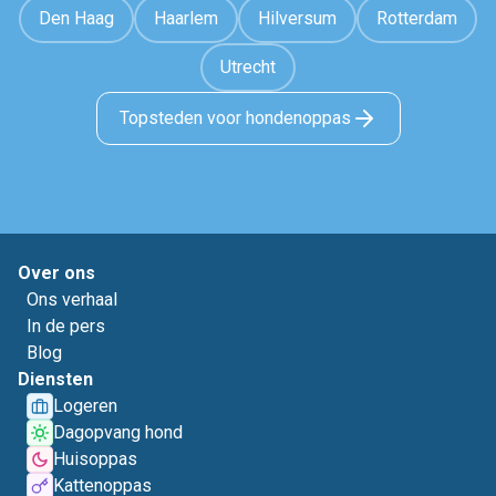
Den Haag
Haarlem
Hilversum
Rotterdam
Utrecht
Topsteden voor hondenoppas
Over ons
Ons verhaal
In de pers
Blog
Diensten
Logeren
Dagopvang hond
Huisoppas
Kattenoppas