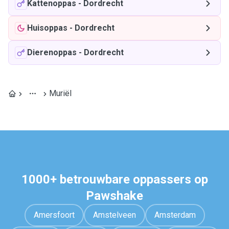
Kattenoppas
-
Dordrecht
Huisoppas
-
Dordrecht
Dierenoppas
-
Dordrecht
Muriël
1000+ betrouwbare oppassers op
Pawshake
Amersfoort
Amstelveen
Amsterdam