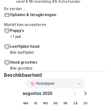
vanaf
€ 10
/wandeling,
€ 5
/Extra huisdier
En verder ...
Ophalen & terugbrengen
Muriël kan accepteren
Puppy's
<1 jaar
Leeftijden hond
Alle leeftijden
Hond groottes
Alle groottes
Beschikbaarheid
Huisoppas
augustus 2026
MA
DI
WO
DO
VR
ZA
ZO