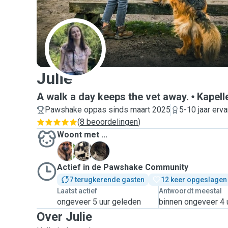
J
Julie
A walk a day keeps the vet away.
Kapell
Pawshake oppas sinds maart 2025
5-10 jaar erva
(
8 beoordelingen
)
Woont met ...
G
L
M
Actief in de Pawshake Community
7 terugkerende gasten
12 keer opgeslagen
Laatst actief
Antwoordt meestal
ongeveer 5 uur geleden
binnen ongeveer 4 
Over Julie