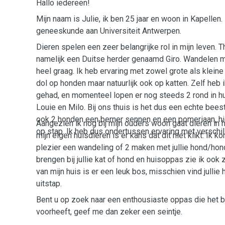
Hallo iedereen!
Mijn naam is Julie, ik ben 25 jaar en woon in Kapellen.
geneeskunde aan Universiteit Antwerpen.
Dieren spelen een zeer belangrijke rol in mijn leven. T
namelijk een Duitse herder genaamd Giro. Wandelen 
heel graag. Ik heb ervaring met zowel grote als kleine
dol op honden maar natuurlijk ook op katten. Zelf heb i
gehad, en momenteel lopen er nog steeds 2 rond in hu
Louie en Milo. Bij ons thuis is het dus een echte bees
ook 2 honden een berner sennen en een pomeriaan, hi
Aangezien ik nog bij mijn ouders woon gaat dieren in 
op stap. Ik heb dus ondertussen ervaring met verschi
mijn eigen huisdieren is er kans dat dit niet klikt. Ik 
plezier een wandeling of 2 maken met jullie hond/ho
brengen bij jullie kat of hond en huisoppas zie ik ook z
van mijn huis is er een leuk bos, misschien vind jullie
uitstap.
Bent u op zoek naar een enthousiaste oppas die het b
voorheeft, geef me dan zeker een seintje.