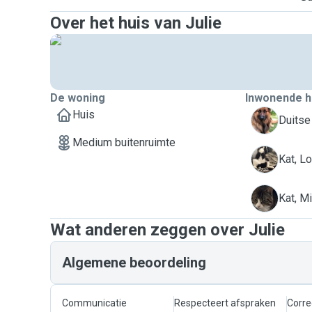
Over het huis van Julie
De woning
Inwonende h
Huis
G
Duitse 
Medium buitenruimte
L
Kat, L
M
Kat, Mi
Wat anderen zeggen over Julie
Algemene beoordeling
Communicatie
Respecteert afspraken
Corre