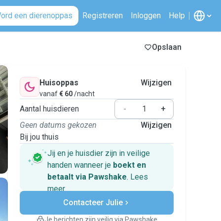
ord een dierenoppas
Registreren
Inloggen
Help
Opslaan
Huisoppas
Wijzigen
vanaf
€ 60
/nacht
Aantal huisdieren
-
+
Geen datums gekozen
Wijzigen
Bij jou thuis
Jij en je huisdier zijn in veilige
handen wanneer je
boekt en
betaalt via Pawshake
.
Lees
meer
Veilig betalen
Contacteer Julie
Hulp als plannen veranderen
Boekingen met garantie
Je berichten zijn veilig via Pawshake