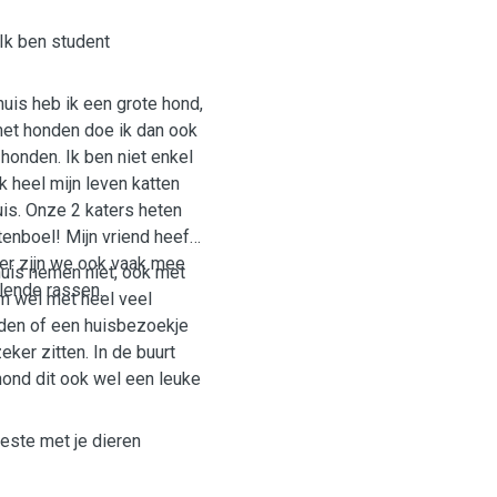
 Ik ben student
huis heb ik een grote hond,
met honden doe ik dan ook
 honden. Ik ben niet enkel
k heel mijn leven katten
is. Onze 2 katers heten
tenboel! Mijn vriend heeft
er zijn we ook vaak mee
huis nemen niet, ook met
llende rassen.
kom wel met heel veel
nden of een huisbezoekje
eker zitten. In de buurt
 hond dit ook wel een leuke
este met je dieren