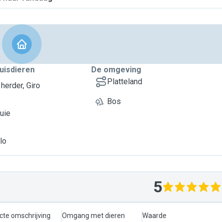
uisdieren
De omgeving
Platteland
herder, Giro
Bos
ouie
lo
5
cte omschrijving
Omgang met dieren
Waarde