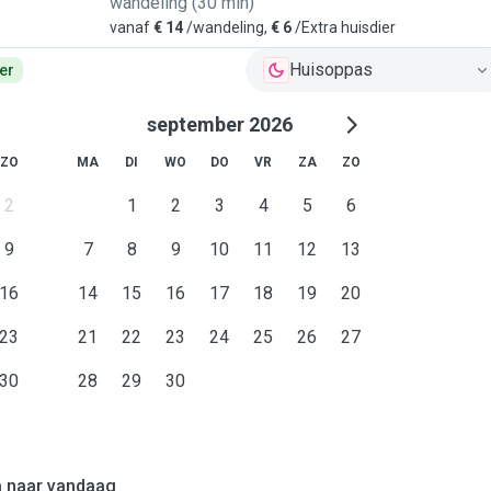
wandeling (30 min)
vanaf
€ 14
/wandeling,
€ 6
/Extra huisdier
Huisoppas
er
september 2026
ZO
MA
DI
WO
DO
VR
ZA
ZO
2
1
2
3
4
5
6
9
7
8
9
10
11
12
13
16
14
15
16
17
18
19
20
23
21
22
23
24
25
26
27
30
28
29
30
 naar vandaag