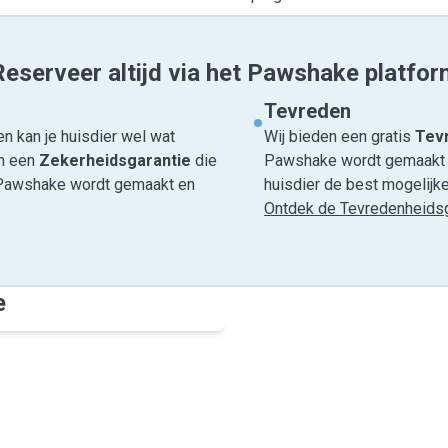
Reserveer altijd via het Pawshake platfor
Tevreden
n kan je huisdier wel wat
Wij bieden een gratis
Tevr
om een
Zekerheidsgarantie
die
Pawshake wordt gemaakt en
ia Pawshake wordt gemaakt en
huisdier de best mogelijke 
Ontdek de Tevredenheidsg
e