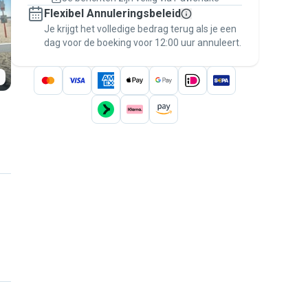
Regel alles via Pawshake — van eerste
Flexibel Annuleringsbeleid
bericht tot betaling — en geniet van de
Je krijgt het volledige bedrag terug als je een
Pawshake Garantie
.
dag voor de boeking voor 12:00 uur annuleert.