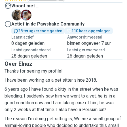
Woont met ...
M
R
Actief in de Pawshake Community
28 terugkerende gasten
110 keer opgeslagen
Laatst actief
Antwoordt meestal
8 dagen geleden
binnen ongeveer 7 uur
Laatst gecontacteerd
Laatst gereserveerd
28 dagen geleden
26 dagen geleden
Over Elnaz
Thanks for seeing my profile!
I have been working as a pet sitter since 2018.
6 years ago I have found a kitty in the street when he was
bleeding, I suddenly saw him we went to a vet, he is in a
good condition now and I am taking care of him, he was
only 2 weeks at that time. I also have a Persian cat!
The reason I'm doing pet sitting is, We are a small group of
animal-loving people who decided to undertake this small