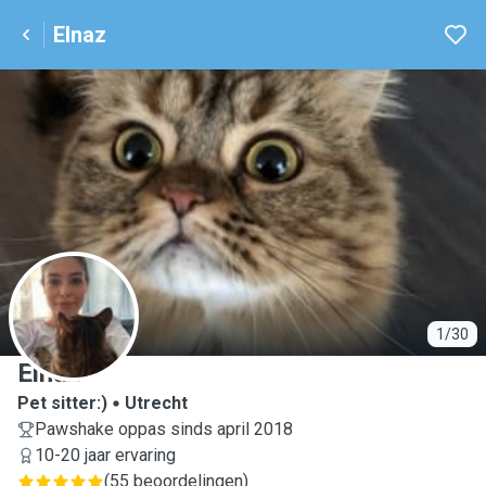
Elnaz
E
1/30
Elnaz
Pet sitter:)
Utrecht
Pawshake oppas sinds april 2018
10-20 jaar ervaring
(
55 beoordelingen
)