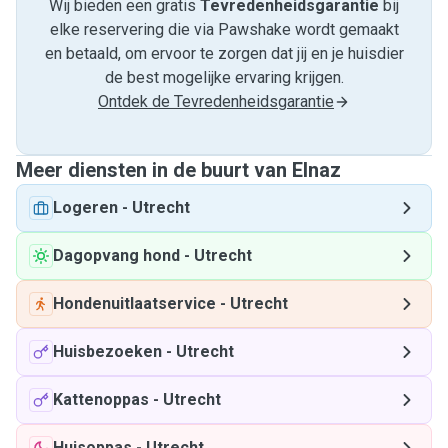
Wij bieden een gratis
Tevredenheids­garantie
bij
elke reservering die via Pawshake wordt gemaakt
en betaald, om ervoor te zorgen dat jij en je huisdier
de best mogelijke ervaring krijgen.
Ontdek de Tevredenheidsgarantie
Meer diensten in de buurt van Elnaz
Logeren
-
Utrecht
Dagopvang hond
-
Utrecht
Hondenuitlaatservice
-
Utrecht
Huisbezoeken
-
Utrecht
Kattenoppas
-
Utrecht
Huisoppas
-
Utrecht