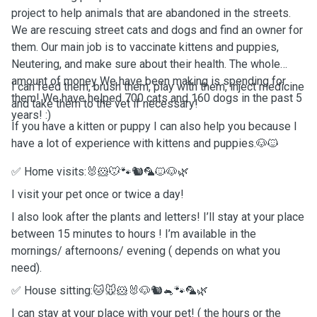
project to help animals that are abandoned in the streets.
We are rescuing street cats and dogs and find an owner for
them. Our main job is to vaccinate kittens and puppies,
Neutering, and make sure about their health. The whole
amount of money We have been making is spending for
I can feed them, brush them, play with them, inject medicine
them! We have helped 700 cats and 160 dogs in the past 5
and take them to the vet if necessary!
years! :)
If you have a kitten or puppy I can also help you because I
have a lot of experience with kittens and puppies.🐶🐱
✅ Home visits:🐰🐹🐭🐾🐿🦜🐱🐶🌿
I visit your pet once or twice a day!
I also look after the plants and letters! I’ll stay at your place
between 15 minutes to hours ! I’m available in the
mornings/ afternoons/ evening ( depends on what you
need).
✅ House sitting:🐱🐭🐹🐰🐶🐿🐁🐾🦜🌿
I can stay at your place with your pet! ( the hours or the