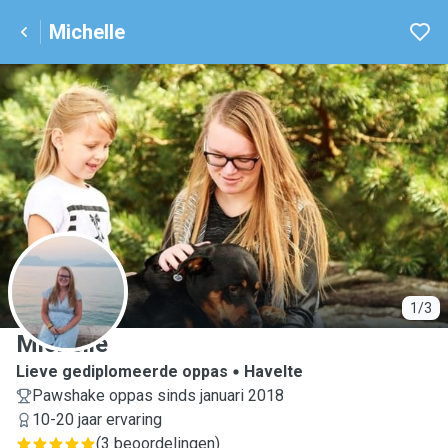
Michelle
M
1/3
Michelle
Lieve gediplomeerde oppas
Havelte
Pawshake oppas sinds januari 2018
10-20 jaar ervaring
(
3 beoordelingen
)