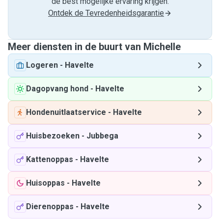
de best mogelijke ervaring krijgen.
Ontdek de Tevredenheidsgarantie
Meer diensten in de buurt van Michelle
Logeren
-
Havelte
Dagopvang hond
-
Havelte
Hondenuitlaatservice
-
Havelte
Huisbezoeken
-
Jubbega
Kattenoppas
-
Havelte
Huisoppas
-
Havelte
Dierenoppas
-
Havelte