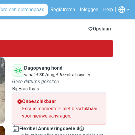
ord een dierenoppas
Registreren
Inloggen
Help
Opslaan
Dagopvang hond
vanaf
€ 30
/dag,
€ 6
/Extra huisdier
Geen datums gekozen
Bij Esra thuis
Onbeschikbaar
Esra is momenteel niet beschikbaar
voor nieuwe aanvragen.
Flexibel Annuleringsbeleid