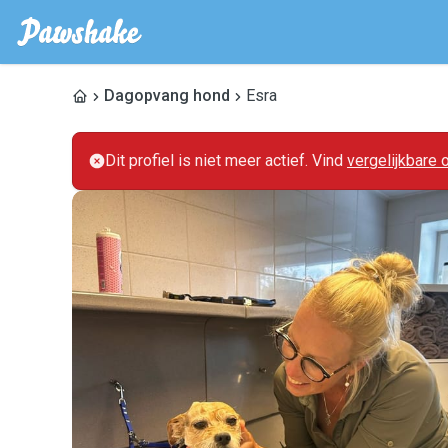
Dagopvang hond
Esra
Dit profiel is niet meer actief. Vind
vergelijkbare