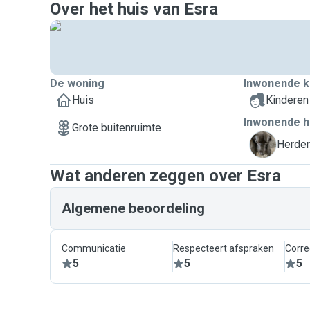
Over het huis van Esra
De woning
Inwonende k
Huis
Kinderen
Inwonende h
Grote buitenruimte
C
Herder
Wat anderen zeggen over Esra
Algemene beoordeling
Communicatie
Respecteert afspraken
Corre
5
5
5