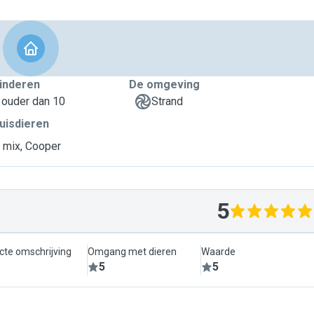
inderen
De omgeving
 ouder dan 10
Strand
uisdieren
 mix, Cooper
5
cte omschrijving
Omgang met dieren
Waarde
5
5