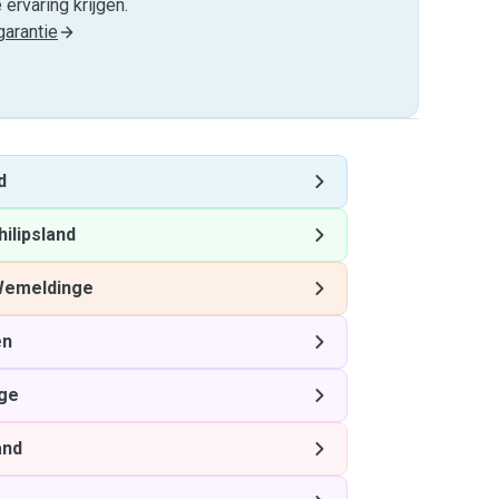
ervaring krijgen.
arantie
d
hilipsland
emeldinge
en
ge
and