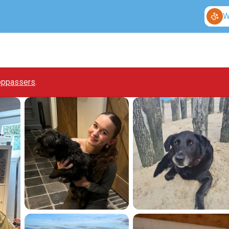
W
 oppassers
.