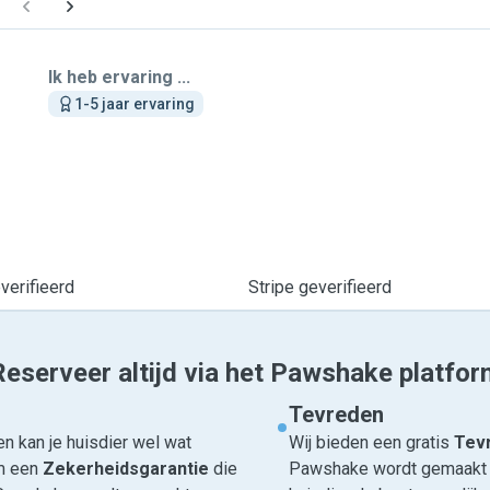
Ik heb ervaring ...
1-5 jaar ervaring
erifieerd
Stripe geverifieerd
Reserveer altijd via het Pawshake platfor
Tevreden
n kan je huisdier wel wat
Wij bieden een gratis
Tevr
om een
Zekerheidsgarantie
die
Pawshake wordt gemaakt en