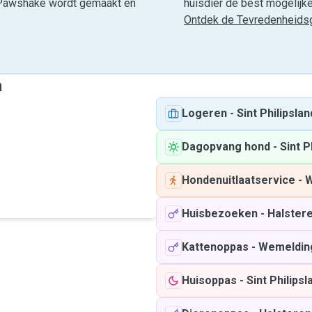
ia Pawshake wordt gemaakt en
huisdier de best mogelijke 
Ontdek de Tevredenheidsg
a
Logeren
-
Sint Philipslan
Dagopvang hond
-
Sint P
Hondenuitlaatservice
-
W
Huisbezoeken
-
Halster
Kattenoppas
-
Wemeldin
Huisoppas
-
Sint Philipsl