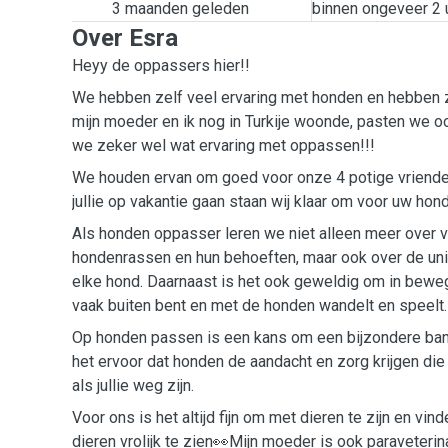
3 maanden geleden
binnen ongeveer 2 
Over Esra
Heyy de oppassers hier!!
We hebben zelf veel ervaring met honden en hebben 
mijn moeder en ik nog in Turkije woonde, pasten we o
we zeker wel wat ervaring met oppassen!!!
We houden ervan om goed voor onze 4 potige vriende
jullie op vakantie gaan staan wij klaar om voor uw hond
Als honden oppasser leren we niet alleen meer over v
hondenrassen en hun behoeften, maar ook over de un
elke hond. Daarnaast is het ook geweldig om in bewegi
vaak buiten bent en met de honden wandelt en speelt.
Op honden passen is een kans om een bijzondere ban
het ervoor dat honden de aandacht en zorg krijgen die
als jullie weg zijn.
Voor ons is het altijd fijn om met dieren te zijn en vind
dieren vrolijk te zien👀Mijn moeder is ook paraveterin