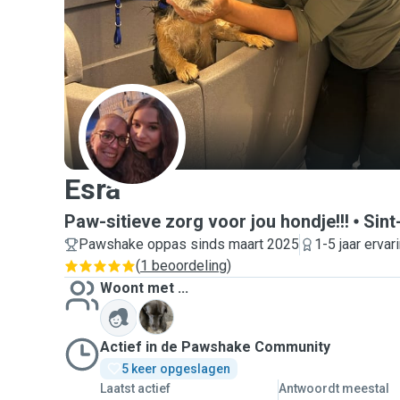
E
Esra
Paw-sitieve zorg voor jou hondje!!!
Sint
Pawshake oppas sinds maart 2025
1-5 jaar ervar
(
1 beoordeling
)
Woont met ...
C
Actief in de Pawshake Community
5 keer opgeslagen
Laatst actief
Antwoordt meestal