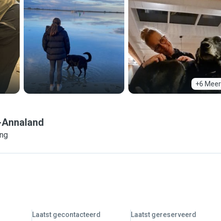
+6 Meer
-Annaland
ing
Laatst gecontacteerd
Laatst gereserveerd