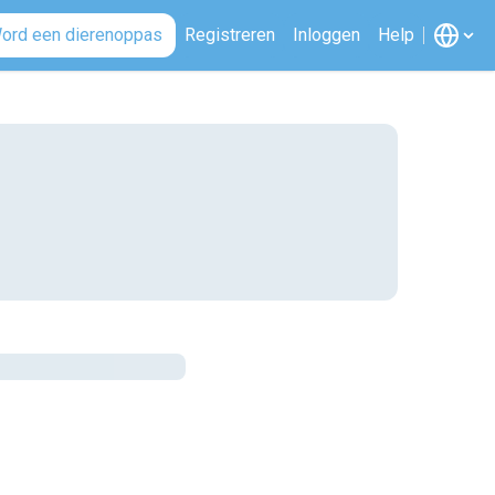
ord een dierenoppas
Registreren
Inloggen
Help