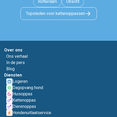
Rotterdam
Utrecht
Topsteden voor kattenoppassen
Over ons
Ons verhaal
In de pers
Blog
Diensten
Logeren
Dagopvang hond
Huisoppas
Kattenoppas
Dierenoppas
Hondenuitlaatservice