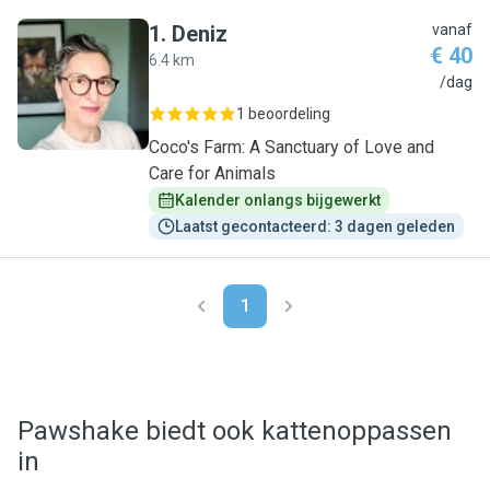
1
.
Deniz
vanaf
€ 40
6.4 km
D
/dag
1 beoordeling
Coco's Farm: A Sanctuary of Love and
Care for Animals
Kalender onlangs bijgewerkt
Laatst gecontacteerd: 3 dagen geleden
1
Pawshake biedt ook kattenoppassen
in