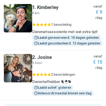
1
.
Kimberley
vanaf
€ 9
4 km
K
/dag
1 beoordeling
Dierenartsassistente met wat extra tijd!
Laatst gereserveerd: 10 dagen geleden
Laatst gecontacteerd: 12 dagen geleden
2
.
Josine
vanaf
€ 15
3.4 km
J
/dag
2 beoordelingen
Dierenliefhebber 🐈🐣🐕
Laatst actief: gisteren
Antwoordt meestal binnen een dag