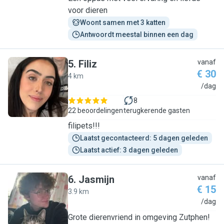
voor dieren
Woont samen met 3 katten
Antwoordt meestal binnen een dag
5
.
Filiz
vanaf
€ 30
4 km
F
/dag
8
22 beoordelingen
terugkerende gasten
filipets!!!
Laatst gecontacteerd: 5 dagen geleden
Laatst actief: 3 dagen geleden
6
.
Jasmijn
vanaf
€ 15
3.9 km
J
/dag
Grote dierenvriend in omgeving Zutphen!