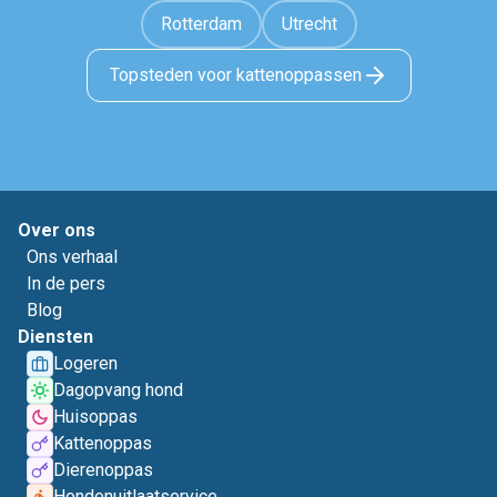
Rotterdam
Utrecht
Topsteden voor kattenoppassen
Over ons
Ons verhaal
In de pers
Blog
Diensten
Logeren
Dagopvang hond
Huisoppas
Kattenoppas
Dierenoppas
Hondenuitlaatservice