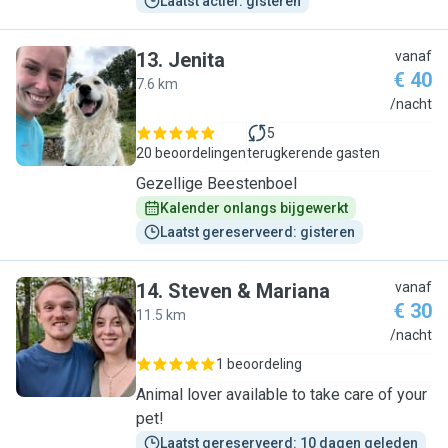
Laatst actief: gisteren
13
.
Jenita
vanaf
€ 40
7.6 km
J
/nacht
5
20 beoordelingen
terugkerende gasten
Gezellige Beestenboel
Kalender onlangs bijgewerkt
Laatst gereserveerd: gisteren
14
.
Steven & Mariana
vanaf
€ 30
11.5 km
S
/nacht
1 beoordeling
Animal lover available to take care of your
pet!
Laatst gereserveerd: 10 dagen geleden