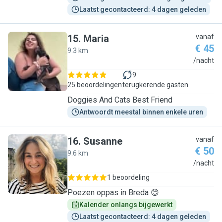
Laatst gecontacteerd: 4 dagen geleden
15
.
Maria
vanaf
€ 45
9.3 km
M
/nacht
9
25 beoordelingen
terugkerende gasten
Doggies And Cats Best Friend
Antwoordt meestal binnen enkele uren
16
.
Susanne
vanaf
€ 50
9.6 km
S
/nacht
1 beoordeling
Poezen oppas in Breda 😊
Kalender onlangs bijgewerkt
Laatst gecontacteerd: 4 dagen geleden