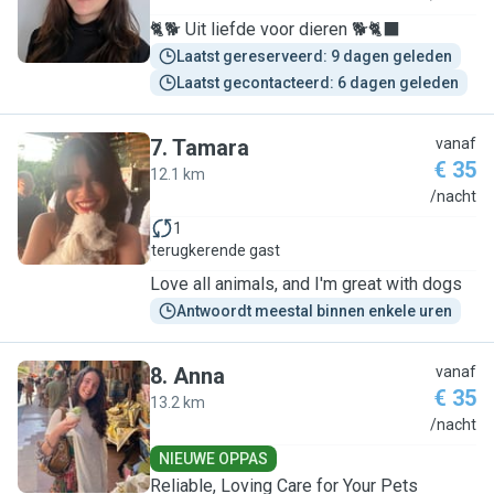
🐈🐕 Uit liefde voor dieren 🐕🐈‍⬛
Laatst gereserveerd: 9 dagen geleden
Laatst gecontacteerd: 6 dagen geleden
7
.
Tamara
vanaf
€ 35
12.1 km
T
/nacht
1
terugkerende gast
Love all animals, and I'm great with dogs
Antwoordt meestal binnen enkele uren
8
.
Anna
vanaf
€ 35
13.2 km
A
/nacht
NIEUWE OPPAS
Reliable, Loving Care for Your Pets