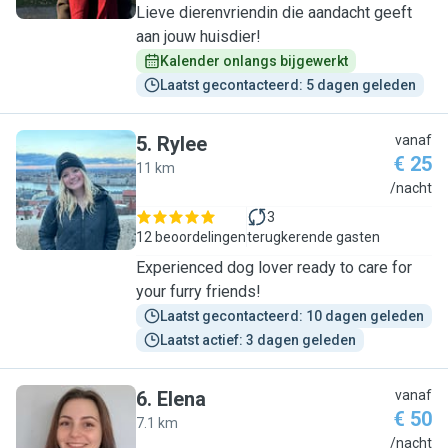
Lieve dierenvriendin die aandacht geeft
aan jouw huisdier!
Kalender onlangs bijgewerkt
Laatst gecontacteerd: 5 dagen geleden
5
.
Rylee
vanaf
€ 25
11 km
R
/nacht
3
12 beoordelingen
terugkerende gasten
Experienced dog lover ready to care for
your furry friends!
Laatst gecontacteerd: 10 dagen geleden
Laatst actief: 3 dagen geleden
6
.
Elena
vanaf
€ 50
7.1 km
E
/nacht