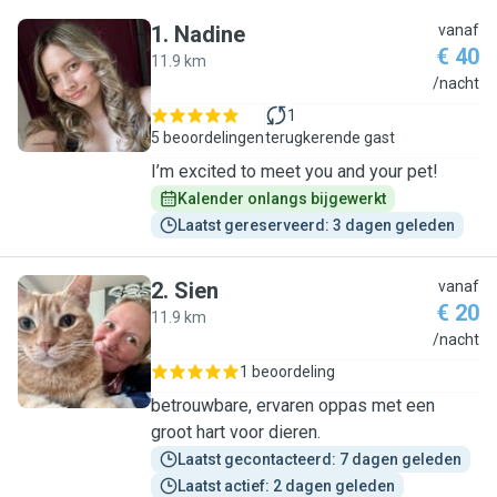
1
.
Nadine
vanaf
€ 40
11.9 km
N
/nacht
1
5 beoordelingen
terugkerende gast
I’m excited to meet you and your pet!
Kalender onlangs bijgewerkt
Laatst gereserveerd: 3 dagen geleden
2
.
Sien
vanaf
€ 20
11.9 km
S
/nacht
1 beoordeling
betrouwbare, ervaren oppas met een
groot hart voor dieren.
Laatst gecontacteerd: 7 dagen geleden
Laatst actief: 2 dagen geleden