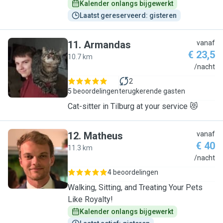
Kalender onlangs bijgewerkt
Laatst gereserveerd: gisteren
11
.
Armandas
vanaf
€ 23,5
10.7 km
A
/nacht
2
5 beoordelingen
terugkerende gasten
Cat-sitter in Tilburg at your service 😻
12
.
Matheus
vanaf
€ 40
11.3 km
M
/nacht
4 beoordelingen
Walking, Sitting, and Treating Your Pets
Like Royalty!
Kalender onlangs bijgewerkt