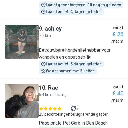
Laatst gecontacteerd: 10 dagen geleden
Laatst actief: 4 dagen geleden
9
.
ashley
vanaf
€ 25
7.7 km
A
/nacht
Betrouwbare hondenliefhebber voor
wandelen en oppassen 🐕
Laatst actief: 5 dagen geleden
Woont samen met 3 katten
10
.
Rae
vanaf
€ 40
5.4 km - Tilburg
R
/nacht
5
25 beoordelingen
terugkerende gasten
Passionate Pet Care in Den Bosch