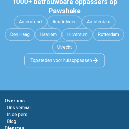
1000+ betrouwbare oppassers op
Pawshake
Amersfoort
Amstelveen
Amsterdam
Den Haag
Haarlem
Hilversum
Rotterdam
Utrecht
Topsteden voor huisoppassen
Over ons
Ons verhaal
In de pers
Blog
Diensten