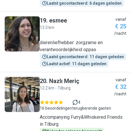
Laatst gecontacteerd: 6 dagen geleden
19
.
esmee
vanaf
€ 25
13.3 km
E
/nacht
dierenliefhebber: zorgzame en
verantwoordelijkheid oppas
Laatst gecontacteerd: 11 dagen geleden
Laatst actief: 11 dagen geleden
20
.
Nazlı Meriç
vanaf
€ 32
12.2 km - Tilburg
N
/nacht
4
16 beoordelingen
terugkerende gasten
Accompanying Furry&Whiskered Friends
in Tilburg