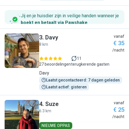
Jij en je huisdier zijn in veilige handen wanneer je
boekt en betaalt via Pawshake
.
3
.
Davy
vanaf
€ 35
8 km
D
/nacht
11
27 beoordelingen
terugkerende gasten
Davy
Laatst gecontacteerd: 7 dagen geleden
Laatst actief: gisteren
4
.
Suze
vanaf
€ 25
6.3 km
S
/nacht
NIEUWE OPPAS