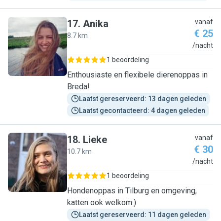
17
.
Anika
vanaf
€ 25
8.7 km
A
/nacht
1 beoordeling
Enthousiaste en flexibele dierenoppas in
Breda!
Laatst gereserveerd: 13 dagen geleden
Laatst gecontacteerd: 4 dagen geleden
18
.
Lieke
vanaf
€ 30
10.7 km
L
/nacht
1 beoordeling
Hondenoppas in Tilburg en omgeving,
katten ook welkom:)
Laatst gereserveerd: 11 dagen geleden