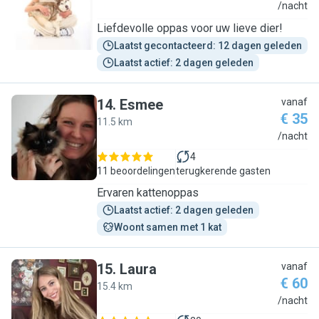
K
/nacht
Liefdevolle oppas voor uw lieve dier!
Laatst gecontacteerd: 12 dagen geleden
Laatst actief: 2 dagen geleden
14
.
Esmee
vanaf
€ 35
11.5 km
E
/nacht
4
11 beoordelingen
terugkerende gasten
Ervaren kattenoppas
Laatst actief: 2 dagen geleden
Woont samen met 1 kat
15
.
Laura
vanaf
€ 60
15.4 km
L
/nacht