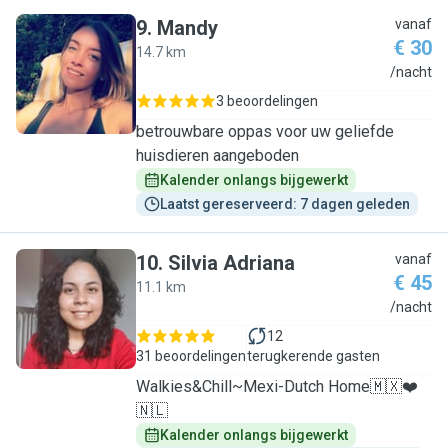
9
.
Mandy
vanaf
€ 30
14.7 km
M
/nacht
3 beoordelingen
betrouwbare oppas voor uw geliefde
huisdieren aangeboden
Kalender onlangs bijgewerkt
Laatst gereserveerd: 7 dagen geleden
10
.
Silvia Adriana
vanaf
€ 45
11.1 km
S
/nacht
12
31 beoordelingen
terugkerende gasten
Walkies&Chill~Mexi-Dutch Home🇲🇽❤️
🇳🇱
Kalender onlangs bijgewerkt