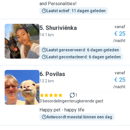
and Personalities!
Laatst actief: 11 dagen geleden
5
.
Shuriviënka
vanaf
€ 25
14.1 km
S
/nacht
Laatst gereserveerd: 6 dagen geleden
Laatst gecontacteerd: 6 dagen geleden
6
.
Povilas
vanaf
€ 25
13.2 km
P
/nacht
1
3 beoordelingen
terugkerende gast
Happy pet - happy life
Antwoordt meestal binnen een dag