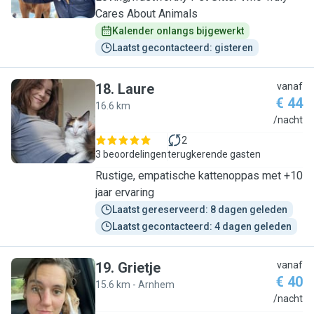
Cares About Animals
Kalender onlangs bijgewerkt
Laatst gecontacteerd: gisteren
18
.
Laure
vanaf
€ 44
16.6 km
L
/nacht
2
3 beoordelingen
terugkerende gasten
Rustige, empatische kattenoppas met +10
jaar ervaring
Laatst gereserveerd: 8 dagen geleden
Laatst gecontacteerd: 4 dagen geleden
19
.
Grietje
vanaf
€ 40
15.6 km - Arnhem
G
/nacht