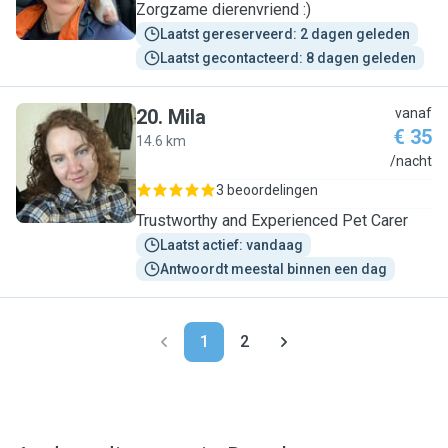
Zorgzame dierenvriend :)
Laatst gereserveerd: 2 dagen geleden
Laatst gecontacteerd: 8 dagen geleden
20
.
Mila
vanaf
€ 35
14.6 km
M
/nacht
3 beoordelingen
Trustworthy and Experienced Pet Carer
Laatst actief: vandaag
Antwoordt meestal binnen een dag
1
2