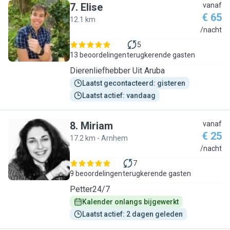
7
.
Elise
vanaf
€ 65
12.1 km
E
/nacht
5
13 beoordelingen
terugkerende gasten
Dierenliefhebber Uit Aruba
Laatst gecontacteerd: gisteren
Laatst actief: vandaag
8
.
Miriam
vanaf
€ 25
17.2 km - Arnhem
M
/nacht
7
9 beoordelingen
terugkerende gasten
Petter24/7
Kalender onlangs bijgewerkt
Laatst actief: 2 dagen geleden