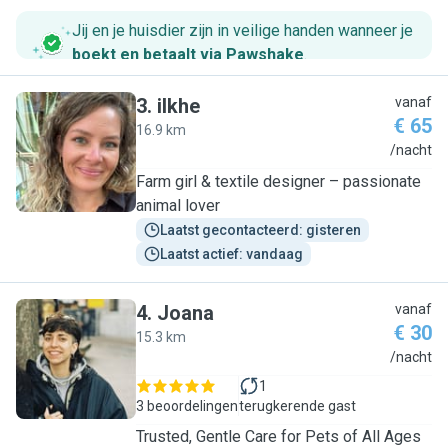
Jij en je huisdier zijn in veilige handen wanneer je
boekt en betaalt via Pawshake
.
3
.
ilkhe
vanaf
€ 65
16.9 km
I
/nacht
Farm girl & textile designer – passionate
animal lover
Laatst gecontacteerd: gisteren
Laatst actief: vandaag
4
.
Joana
vanaf
€ 30
15.3 km
J
/nacht
1
3 beoordelingen
terugkerende gast
Trusted, Gentle Care for Pets of All Ages