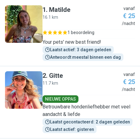
1
.
Matilde
vanaf
€ 25
16.1 km
M
/nacht
1 beoordeling
Your pets' new best friend!
Laatst actief: 3 dagen geleden
Antwoordt meestal binnen een dag
2
.
Gitte
vanaf
€ 25
11.7 km
G
/nacht
NIEUWE OPPAS
Betrouwbare hondenliefhebber met veel
aandacht & liefde
Laatst gecontacteerd: 2 dagen geleden
Laatst actief: gisteren