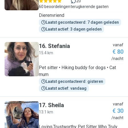
20
60 beoordelingen
terugkerende gasten
Dierenvriend
Laatst gecontacteerd: 7 dagen geleden
Laatst actief: 3 dagen geleden
16
.
Stefania
vanaf
€ 80
15.4 km
S
/nacht
Pet sitter • Hiking buddy for dogs • Cat
mum
Laatst gecontacteerd: gisteren
Laatst actief: vandaag
17
.
Sheila
vanaf
€ 30
13.1 km
S
/nacht
Loving,Trustworthy Pet Sitter Who Truly