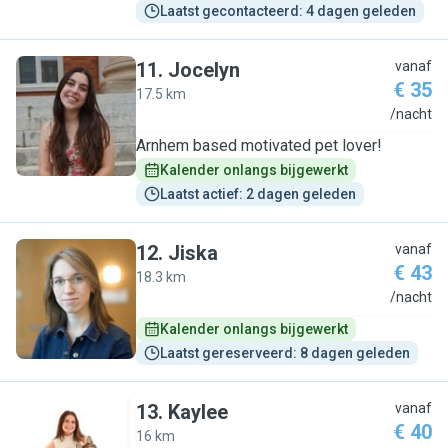
Laatst gecontacteerd: 4 dagen geleden
11
.
Jocelyn
vanaf
€ 35
17.5 km
J
/nacht
Arnhem based motivated pet lover!
Kalender onlangs bijgewerkt
Laatst actief: 2 dagen geleden
12
.
Jiska
vanaf
€ 43
18.3 km
J
/nacht
Kalender onlangs bijgewerkt
Laatst gereserveerd: 8 dagen geleden
13
.
Kaylee
vanaf
€ 40
16 km