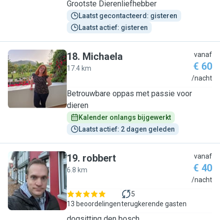
Grootste Dierenliefhebber
Laatst gecontacteerd: gisteren
Laatst actief: gisteren
18
.
Michaela
vanaf
€ 60
17.4 km
M
/nacht
Betrouwbare oppas met passie voor
dieren
Kalender onlangs bijgewerkt
Laatst actief: 2 dagen geleden
19
.
robbert
vanaf
€ 40
6.8 km
R
/nacht
5
13 beoordelingen
terugkerende gasten
dogsitting den bosch