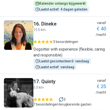
Kalender onlangs bijgewerkt
Laatst actief: 4 dagen geleden
16
.
Dineke
vanaf
€ 40
15.5 km
D
/nacht
3 beoordelingen
Dogsitter with experience (flexible, caring
and responsible)
Laatst gecontacteerd: vandaag
Laatst actief: vandaag
17
.
Quinty
vanaf
€ 25
5.5 km
Q
/nacht
3
7 beoordelingen
terugkerende gasten