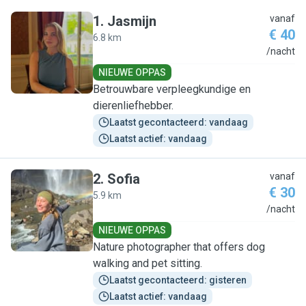
1
.
Jasmijn
vanaf
€ 40
6.8 km
J
/nacht
NIEUWE OPPAS
Betrouwbare verpleegkundige en
dierenliefhebber.
Laatst gecontacteerd: vandaag
Laatst actief: vandaag
2
.
Sofia
vanaf
€ 30
5.9 km
S
/nacht
NIEUWE OPPAS
Nature photographer that offers dog
walking and pet sitting.
Laatst gecontacteerd: gisteren
Laatst actief: vandaag