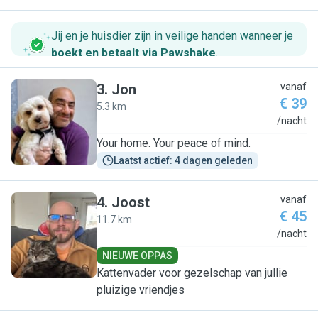
Jij en je huisdier zijn in veilige handen wanneer je
boekt en betaalt via Pawshake
.
3
.
Jon
vanaf
€ 39
5.3 km
J
/nacht
Your home. Your peace of mind.
Laatst actief: 4 dagen geleden
4
.
Joost
vanaf
€ 45
11.7 km
J
/nacht
NIEUWE OPPAS
Kattenvader voor gezelschap van jullie
pluizige vriendjes