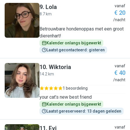
9
.
Lola
vanaf
€ 20
8.7 km
L
/nacht
Betrouwbare hondenoppas met een groot
dierenhart!
Kalender onlangs bijgewerkt
Laatst gecontacteerd: gisteren
10
.
Wiktoria
vanaf
€ 40
14.2 km
W
/nacht
1 beoordeling
your cat’s new best friend
Kalender onlangs bijgewerkt
Laatst gereserveerd: 13 dagen geleden
11
.
Evi
vanaf