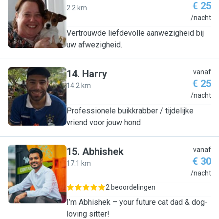
€ 25
2.2 km
A
/nacht
Vertrouwde liefdevolle aanwezigheid bij
uw afwezigheid.
14
.
Harry
vanaf
€ 25
14.2 km
H
/nacht
Professionele buikkrabber / tijdelijke
vriend voor jouw hond
15
.
Abhishek
vanaf
€ 30
17.1 km
A
/nacht
2 beoordelingen
I’m Abhishek – your future cat dad & dog-
loving sitter!