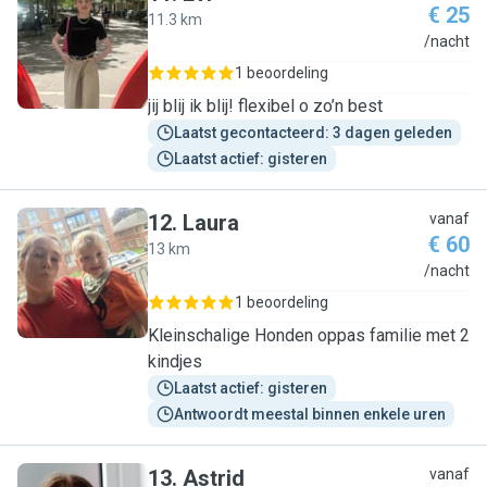
€ 25
11.3 km
E
/nacht
1 beoordeling
jij blij ik blij! flexibel o zo’n best
Laatst gecontacteerd: 3 dagen geleden
Laatst actief: gisteren
12
.
Laura
vanaf
€ 60
13 km
L
/nacht
1 beoordeling
Kleinschalige Honden oppas familie met 2
kindjes
Laatst actief: gisteren
Antwoordt meestal binnen enkele uren
13
.
Astrid
vanaf