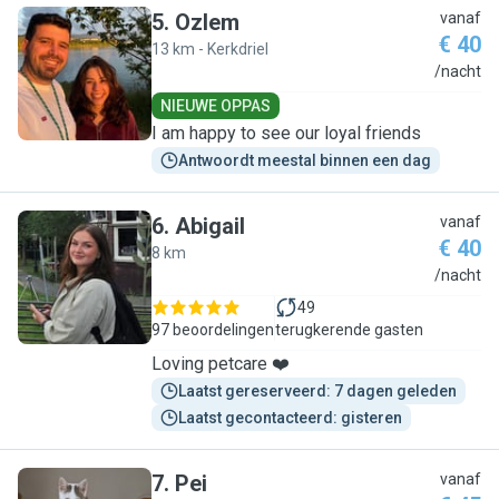
5
.
Ozlem
vanaf
€ 40
13 km - Kerkdriel
O
/nacht
NIEUWE OPPAS
I am happy to see our loyal friends
Antwoordt meestal binnen een dag
6
.
Abigail
vanaf
€ 40
8 km
A
/nacht
49
97 beoordelingen
terugkerende gasten
Loving petcare ❤️
Laatst gereserveerd: 7 dagen geleden
Laatst gecontacteerd: gisteren
7
.
Pei
vanaf