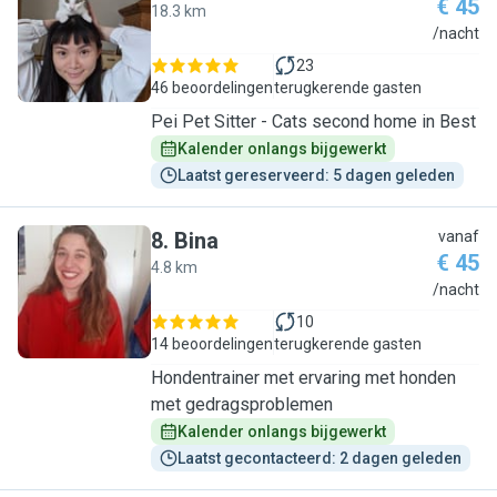
€ 45
18.3 km
P
/nacht
23
46 beoordelingen
terugkerende gasten
Pei Pet Sitter - Cats second home in Best
Kalender onlangs bijgewerkt
Laatst gereserveerd: 5 dagen geleden
8
.
Bina
vanaf
€ 45
4.8 km
B
/nacht
10
14 beoordelingen
terugkerende gasten
Hondentrainer met ervaring met honden
met gedragsproblemen
Kalender onlangs bijgewerkt
Laatst gecontacteerd: 2 dagen geleden