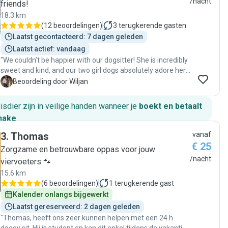
/nacht
friends!
18.3 km
(
12 beoordelingen
)
3
terugkerende gasten
Laatst gecontacteerd: 7 dagen geleden
Laatst actief: vandaag
"We couldn’t be happier with our dogsitter! She is incredibly
sweet and kind, and our two girl dogs absolutely adore her.
We felt completely at ease knowing they’re in her care.
W
Beoordeling door Wiljan
Truly wonderful—highly recommended! Happy to book next
time. "
huisdier zijn in veilige handen wanneer je
boekt en betaalt
hake
.
3
.
Thomas
vanaf
€ 25
Zorgzame en betrouwbare oppas voor jouw
/nacht
viervoeters 🐾
15.6 km
(
6 beoordelingen
)
1
terugkerende gast
Kalender onlangs bijgewerkt
Laatst gereserveerd: 2 dagen geleden
"Thomas, heeft ons zeer kunnen helpen met een 24 h