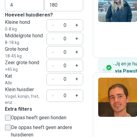
R
Hoeveel huisdieren?
Kleine hond
-
+
0-8 kg
Middelgrote hond
-
+
8-18 kg
Grote hond
-
+
18-45 kg
Zeer grote hond
Jij en je 
-
+
+45 kg
via Paws
Kat
-
+
Alle
Klein huisdier
T
-
+
Vogel, konijn, fret,
enz. ...
Extra filters
Oppas heeft geen honden
De oppas heeft geen andere
huisdieren