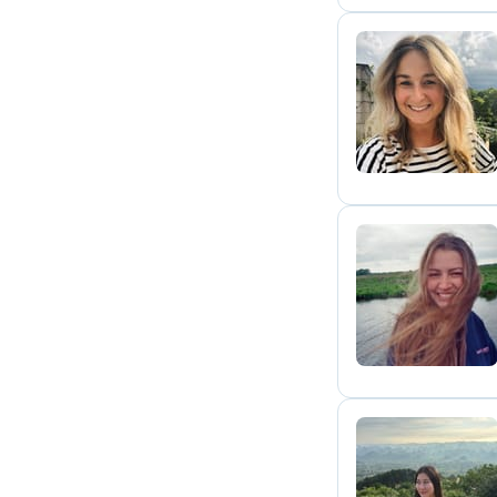
S
A
A