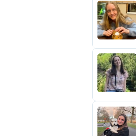
S
J
F