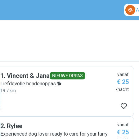
W
1
.
Vincent & Jana
vanaf
NIEUWE OPPAS
€ 25
Liefdevolle hondenoppas 🐕
/nacht
19.7 km
2
.
Rylee
vanaf
€ 25
Experienced dog lover ready to care for your furry