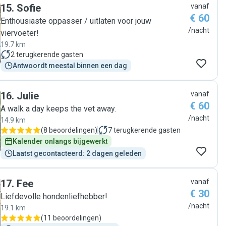
15
.
Sofie
vanaf
€ 60
Enthousiaste oppasser / uitlaten voor jouw
/nacht
viervoeter!
19.7 km
2
terugkerende gasten
Antwoordt meestal binnen een dag
16
.
Julie
vanaf
€ 60
A walk a day keeps the vet away.
/nacht
14.9 km
(
8 beoordelingen
)
7
terugkerende gasten
Kalender onlangs bijgewerkt
Laatst gecontacteerd: 2 dagen geleden
17
.
Fee
vanaf
€ 30
Liefdevolle hondenliefhebber!
/nacht
19.1 km
(
11 beoordelingen
)