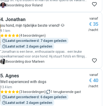
doggy sit. Hij is student en kan dit enkel tijdens de vakanties
doen. Hij is zeer begaan met zijn opdracht en onze hond
R
Beoordeling door Roland
was snel gewend aan Thomas. Niets als lof want we zagen
dat hij veel met Cira heeft gespeeld en voorschriften voor
4
.
Jonathan
vanaf
eten en snoep goed opgevolgd. Als we terug thuis waren,
€ 35
leek het of er was niemand in huis was geweest, zeer
jou hond, mijn tijdelijke beste vriend! 🐶
ordelijk dus."
/nacht
9.1 km
(
4 beoordelingen
)
Laatst gecontacteerd: 7 dagen geleden
Laatst actief: 2 dagen geleden
"Jonathan is een lieve , enthousiaste oppas… een leuke
speelkameraad voor onze hond. Hij stuurt foto’s en filmpjes
en communiceert vlot. Voor ons een ideale oppas "
M
Beoordeling door Marleen
5
.
Agnes
vanaf
€ 40
Well experienced with dogs
/nacht
13.4 km
(
3 beoordelingen
)
1
terugkerende gast
Laatst gecontacteerd: 6 dagen geleden
Laatst actief: 2 dagen geleden