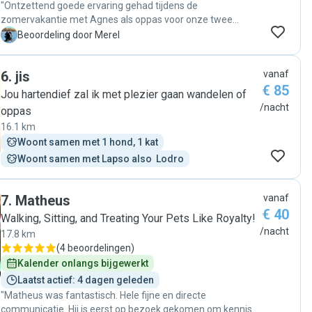
"Ontzettend goede ervaring gehad tijdens de
zomervakantie met Agnes als oppas voor onze twee
honden. Communicatie was super, we kregen elke dag wel
M
Beoordeling door Merel
een berichtje met een foto van de honden aan de wandel
bijvoorbeeld. Ze is heel netjes, keurig en vooral goed voor
6
.
jis
vanaf
de honden. Absoluut voor herhaling vatbaar "
€ 85
Jou hartendief zal ik met plezier gaan wandelen of
/nacht
oppas
16.1 km
Woont samen met 1 hond, 1 kat
Woont samen met Lapso also  Lodro
7
.
Matheus
vanaf
€ 40
Walking, Sitting, and Treating Your Pets Like Royalty!
/nacht
17.8 km
(
4 beoordelingen
)
Kalender onlangs bijgewerkt
Laatst actief: 4 dagen geleden
"Matheus was fantastisch. Hele fijne en directe
communicatie. Hij is eerst op bezoek gekomen om kennis