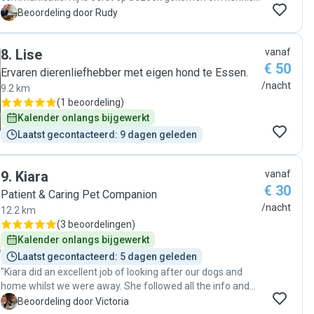
te maken met de dieren en de overnachting zelf is
R
Beoordeling door Rudy
vlekkeloos verlopen! Enorme aanrader!"
8
.
Lise
vanaf
€ 50
Ervaren dierenliefhebber met eigen hond te Essen.
/nacht
9.2 km
(
1 beoordeling
)
Kalender onlangs bijgewerkt
Laatst gecontacteerd: 9 dagen geleden
9
.
Kiara
vanaf
€ 30
Patient & Caring Pet Companion
/nacht
12.2 km
(
3 beoordelingen
)
Kalender onlangs bijgewerkt
Laatst gecontacteerd: 5 dagen geleden
"Kiara did an excellent job of looking after our dogs and
home whilst we were away. She followed all the info and
directions we left relating to our dogs needs perfectly and
V
Beoordeling door Victoria