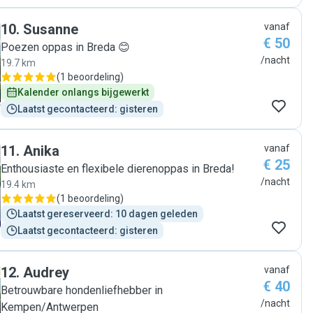
really made sure we didn’t worry about the wellbeing of our
dogs whilst we were away. She also nursed our anxious
10
.
Susanne
vanaf
rescue dog through a thunderstorm which is no easy task.
€ 50
We returned to a clean home and happy dogs. I’ll definitely
Poezen oppas in Breda 😊
ask Kiara to help care for our pups again! "
/nacht
19.7 km
(
1 beoordeling
)
Kalender onlangs bijgewerkt
Laatst gecontacteerd: gisteren
11
.
Anika
vanaf
€ 25
Enthousiaste en flexibele dierenoppas in Breda!
/nacht
19.4 km
(
1 beoordeling
)
Laatst gereserveerd: 10 dagen geleden
Laatst gecontacteerd: gisteren
12
.
Audrey
vanaf
€ 40
Betrouwbare hondenliefhebber in
/nacht
Kempen/Antwerpen