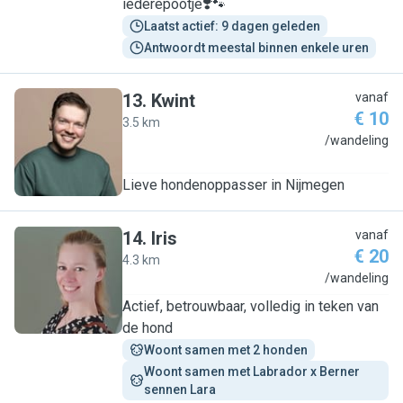
iederepootje❣️🐾
Laatst actief: 9 dagen geleden
Antwoordt meestal binnen enkele uren
13
.
Kwint
vanaf
€ 10
3.5 km
K
/wandeling
Lieve hondenoppasser in Nijmegen
14
.
Iris
vanaf
€ 20
4.3 km
I
/wandeling
Actief, betrouwbaar, volledig in teken van
de hond
Woont samen met 2 honden
Woont samen met Labrador x Berner 
sennen Lara