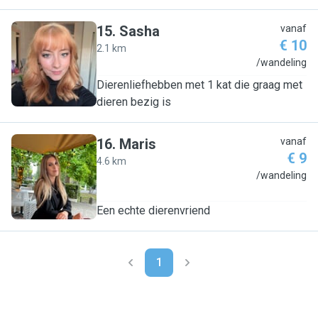
15
.
Sasha
vanaf
€ 10
2.1 km
S
/wandeling
Dierenliefhebben met 1 kat die graag met
dieren bezig is
16
.
Maris
vanaf
€ 9
4.6 km
M
/wandeling
Een echte dierenvriend
1