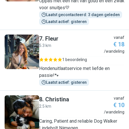
Oppas met een hart van goud en een zwak
voor snuitjes💛
Laatst gecontacteerd: 3 dagen geleden
Laatst actief: gisteren
7
.
Fleur
vanaf
€ 18
5.3 km
F
/wandeling
1 beoordeling
Hondenuitlaatservice met liefde en
passie!🐾
Laatst actief: gisteren
8
.
Christina
vanaf
€ 10
2.5 km
C
/wandeling
Caring, Patient and reliable Dog Walker
Lindeholt Nijmegen