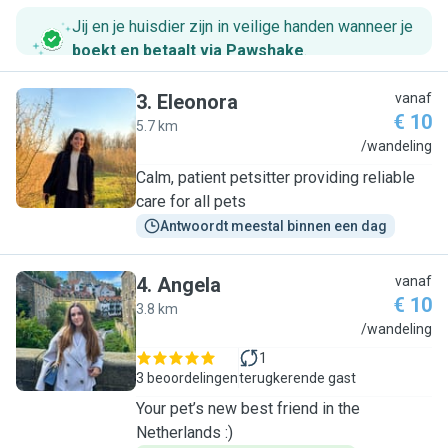
Jij en je huisdier zijn in veilige handen wanneer je
boekt en betaalt via Pawshake
.
3
.
Eleonora
vanaf
€ 10
5.7 km
E
/wandeling
Calm, patient petsitter providing reliable
care for all pets
Antwoordt meestal binnen een dag
4
.
Angela
vanaf
€ 10
3.8 km
A
/wandeling
1
3 beoordelingen
terugkerende gast
Your pet’s new best friend in the
Netherlands :)