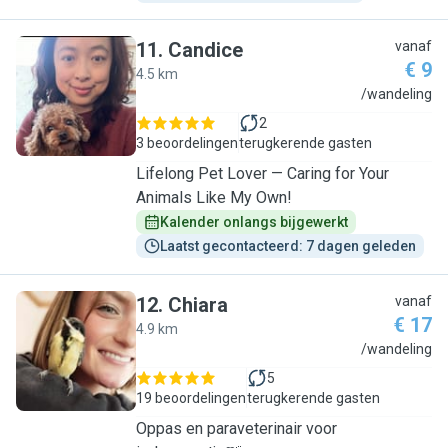
11
.
Candice
vanaf
€ 9
4.5 km
C
/wandeling
2
3 beoordelingen
terugkerende gasten
Lifelong Pet Lover — Caring for Your
Animals Like My Own!
Kalender onlangs bijgewerkt
Laatst gecontacteerd: 7 dagen geleden
12
.
Chiara
vanaf
€ 17
4.9 km
C
/wandeling
5
19 beoordelingen
terugkerende gasten
Oppas en paraveterinair voor