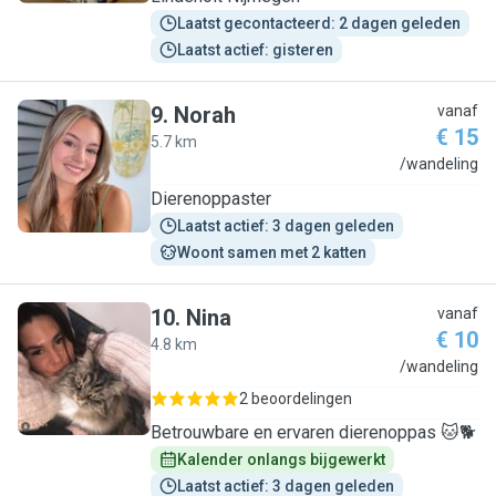
Laatst gecontacteerd: 2 dagen geleden
Laatst actief: gisteren
9
.
Norah
vanaf
€ 15
5.7 km
N
/wandeling
Dierenoppaster
Laatst actief: 3 dagen geleden
Woont samen met 2 katten
10
.
Nina
vanaf
€ 10
4.8 km
N
/wandeling
2 beoordelingen
Betrouwbare en ervaren dierenoppas 🐱🐕
Kalender onlangs bijgewerkt
Laatst actief: 3 dagen geleden