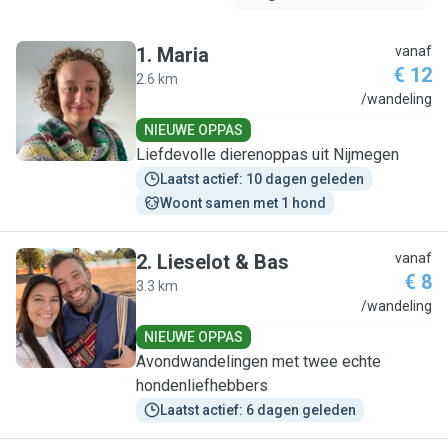
1
.
Maria
vanaf
€ 12
2.6 km
M
/wandeling
NIEUWE OPPAS
Liefdevolle dierenoppas uit Nijmegen
Laatst actief: 10 dagen geleden
Woont samen met 1 hond
2
.
Lieselot & Bas
vanaf
€ 8
3.3 km
L
/wandeling
NIEUWE OPPAS
Avondwandelingen met twee echte
hondenliefhebbers
Laatst actief: 6 dagen geleden