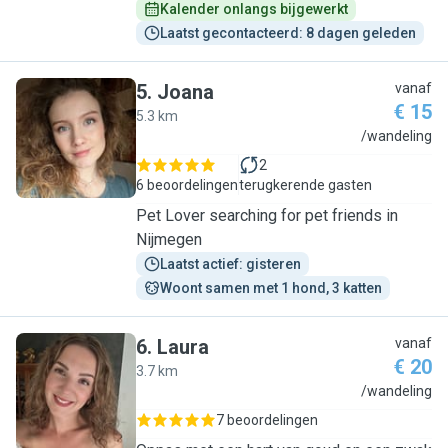
Kalender onlangs bijgewerkt
Laatst gecontacteerd: 8 dagen geleden
5
.
Joana
vanaf
€ 15
5.3 km
J
/wandeling
2
6 beoordelingen
terugkerende gasten
Pet Lover searching for pet friends in
Nijmegen
Laatst actief: gisteren
Woont samen met 1 hond, 3 katten
6
.
Laura
vanaf
€ 20
3.7 km
L
/wandeling
7 beoordelingen