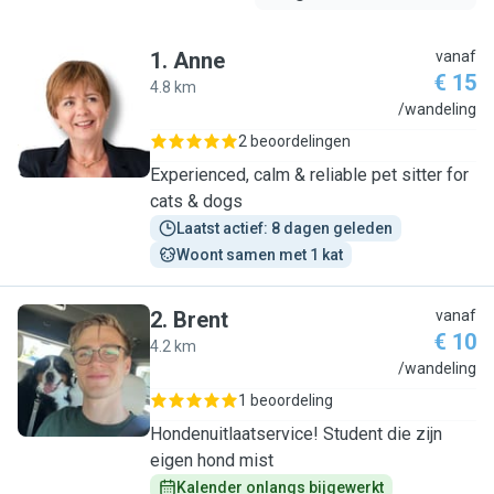
1
.
Anne
vanaf
€ 15
4.8 km
A
/wandeling
2 beoordelingen
Experienced, calm & reliable pet sitter for
cats & dogs
Laatst actief: 8 dagen geleden
Woont samen met 1 kat
2
.
Brent
vanaf
€ 10
4.2 km
B
/wandeling
1 beoordeling
Hondenuitlaatservice! Student die zijn
eigen hond mist
Kalender onlangs bijgewerkt