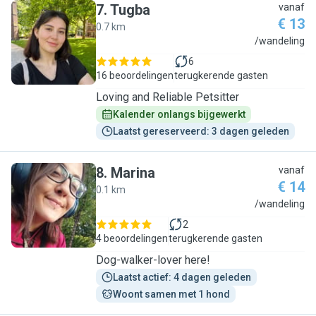
7
.
Tugba
vanaf
€ 13
0.7 km
T
/wandeling
6
16 beoordelingen
terugkerende gasten
Loving and Reliable Petsitter
Kalender onlangs bijgewerkt
Laatst gereserveerd: 3 dagen geleden
8
.
Marina
vanaf
€ 14
0.1 km
M
/wandeling
2
4 beoordelingen
terugkerende gasten
Dog-walker-lover here!
Laatst actief: 4 dagen geleden
Woont samen met 1 hond