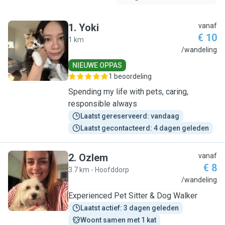
1
.
Yoki
vanaf
€ 10
1 km
Y
/wandeling
NIEUWE OPPAS
1 beoordeling
Spending my life with pets, caring,
responsible always
Laatst gereserveerd: vandaag
Laatst gecontacteerd: 4 dagen geleden
2
.
Ozlem
vanaf
€ 8
3.7 km - Hoofddorp
O
/wandeling
Experienced Pet Sitter & Dog Walker
Laatst actief: 3 dagen geleden
Woont samen met 1 kat