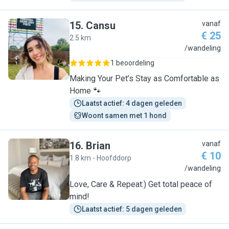
15
.
Cansu
vanaf
€ 25
2.5 km
C
/wandeling
1 beoordeling
Making Your Pet’s Stay as Comfortable as
Home 🐾
Laatst actief: 4 dagen geleden
Woont samen met 1 hond
16
.
Brian
vanaf
€ 10
1.8 km - Hoofddorp
B
/wandeling
Love, Care & Repeat:) Get total peace of
mind!
Laatst actief: 5 dagen geleden