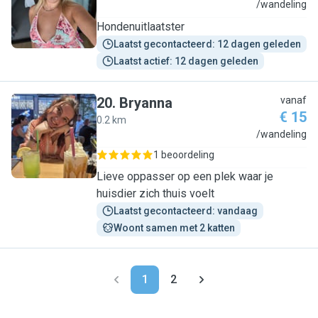
D
/wandeling
Hondenuitlaatster
Laatst gecontacteerd: 12 dagen geleden
Laatst actief: 12 dagen geleden
20
.
Bryanna
vanaf
€ 15
0.2 km
B
/wandeling
1 beoordeling
Lieve oppasser op een plek waar je
huisdier zich thuis voelt
Laatst gecontacteerd: vandaag
Woont samen met 2 katten
1
2