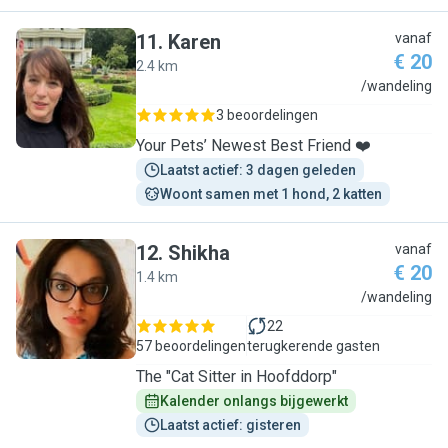
11
.
Karen
vanaf
€ 20
2.4 km
K
/wandeling
3 beoordelingen
Your Pets’ Newest Best Friend ❤️
Laatst actief: 3 dagen geleden
Woont samen met 1 hond, 2 katten
12
.
Shikha
vanaf
€ 20
1.4 km
S
/wandeling
22
57 beoordelingen
terugkerende gasten
The "Cat Sitter in Hoofddorp"
Kalender onlangs bijgewerkt
Laatst actief: gisteren