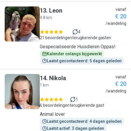
13
.
Leon
vanaf
€ 20
4.8 km
L
/wandeling
4
21 beoordelingen
terugkerende gasten
Gespecialiseerde Huisdieren Oppas!
Kalender onlangs bijgewerkt
Laatst gecontacteerd: 5 dagen geleden
14
.
Nikola
vanaf
€ 20
1 km
N
/wandeling
1
6 beoordelingen
terugkerende gast
Animal lover
Laatst gecontacteerd: 4 dagen geleden
Laatst actief: 3 dagen geleden