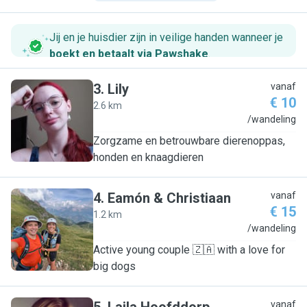
Jij en je huisdier zijn in veilige handen wanneer je
boekt en betaalt via Pawshake
.
3
.
Lily
vanaf
€ 10
2.6 km
L
/wandeling
Zorgzame en betrouwbare dierenoppas,
honden en knaagdieren
4
.
Eamón & Christiaan
vanaf
€ 15
1.2 km
E
/wandeling
Active young couple 🇿🇦 with a love for
big dogs
vanaf