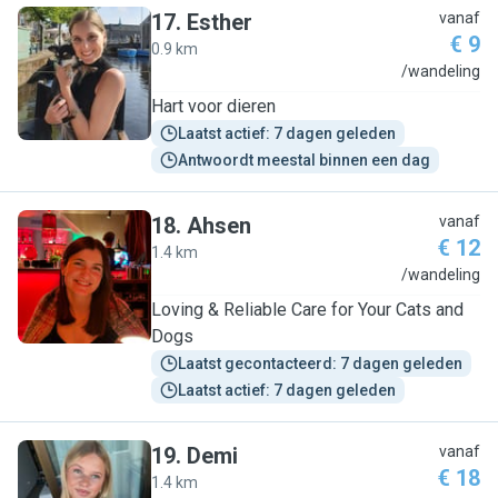
17
.
Esther
vanaf
€ 9
0.9 km
E
/wandeling
Hart voor dieren
Laatst actief: 7 dagen geleden
Antwoordt meestal binnen een dag
18
.
Ahsen
vanaf
€ 12
1.4 km
A
/wandeling
Loving & Reliable Care for Your Cats and
Dogs
Laatst gecontacteerd: 7 dagen geleden
Laatst actief: 7 dagen geleden
19
.
Demi
vanaf
€ 18
1.4 km