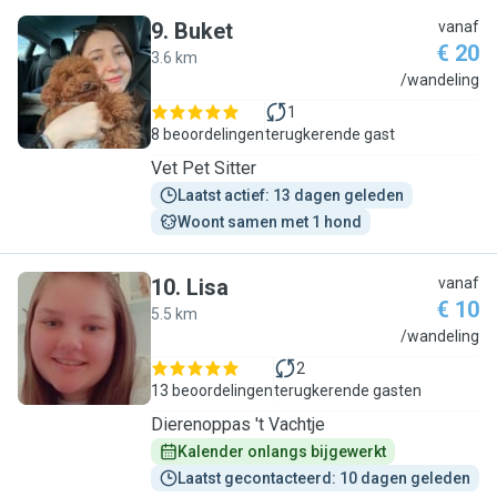
9
.
Buket
vanaf
€ 20
3.6 km
B
/wandeling
1
8 beoordelingen
terugkerende gast
Vet Pet Sitter
Laatst actief: 13 dagen geleden
Woont samen met 1 hond
10
.
Lisa
vanaf
€ 10
5.5 km
L
/wandeling
2
13 beoordelingen
terugkerende gasten
Dierenoppas 't Vachtje
Kalender onlangs bijgewerkt
Laatst gecontacteerd: 10 dagen geleden