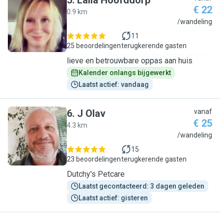
5
.
Laila Hoofddorp
€ 22
0.9 km
L
/wandeling
11
25 beoordelingen
terugkerende gasten
lieve en betrouwbare oppas aan huis
Kalender onlangs bijgewerkt
Laatst actief: vandaag
6
.
J Olav
vanaf
€ 25
4.3 km
J
/wandeling
15
23 beoordelingen
terugkerende gasten
Dutchy's Petcare
Laatst gecontacteerd: 3 dagen geleden
Laatst actief: gisteren