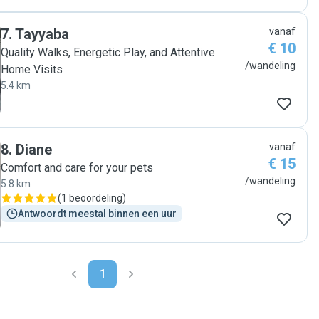
7
.
Tayyaba
vanaf
€ 10
Quality Walks, Energetic Play, and Attentive
/wandeling
Home Visits
5.4 km
8
.
Diane
vanaf
€ 15
Comfort and care for your pets
/wandeling
5.8 km
(
1 beoordeling
)
Antwoordt meestal binnen een uur
1