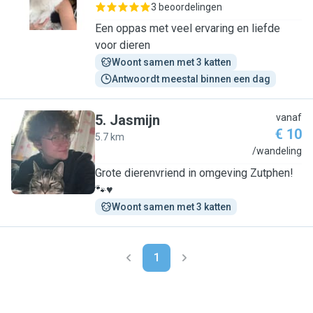
3 beoordelingen
Een oppas met veel ervaring en liefde
voor dieren
Woont samen met 3 katten
Antwoordt meestal binnen een dag
5
.
Jasmijn
vanaf
€ 10
5.7 km
J
/wandeling
Grote dierenvriend in omgeving Zutphen!
🐾♥️
Woont samen met 3 katten
1