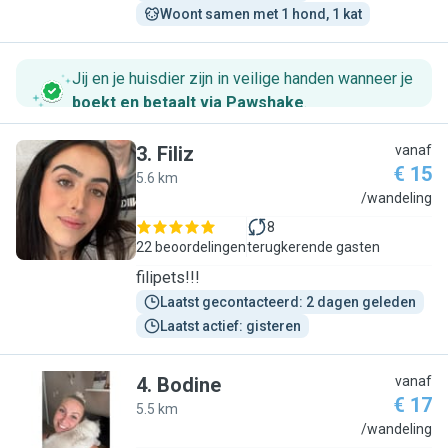
Woont samen met 1 hond, 1 kat
Jij en je huisdier zijn in veilige handen wanneer je
boekt en betaalt via Pawshake
.
3
.
Filiz
vanaf
€ 15
5.6 km
F
/wandeling
8
22 beoordelingen
terugkerende gasten
filipets!!!
Laatst gecontacteerd: 2 dagen geleden
Laatst actief: gisteren
4
.
Bodine
vanaf
€ 17
5.5 km
B
/wandeling