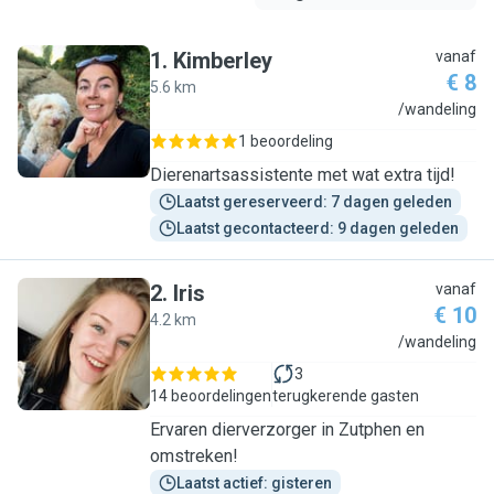
1
.
Kimberley
vanaf
€ 8
5.6 km
K
/wandeling
1 beoordeling
Dierenartsassistente met wat extra tijd!
Laatst gereserveerd: 7 dagen geleden
Laatst gecontacteerd: 9 dagen geleden
2
.
Iris
vanaf
€ 10
4.2 km
I
/wandeling
3
14 beoordelingen
terugkerende gasten
Ervaren dierverzorger in Zutphen en
omstreken!
Laatst actief: gisteren