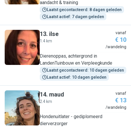
aandacht & training
Laatst gecontacteerd: 8 dagen geleden
Laatst actief: 7 dagen geleden
13
.
ilse
vanaf
€ 10
1.4 km
I
/wandeling
Dierenoppas, achtergrond in
LandenTuinbouw en Verpleegkunde
Laatst gecontacteerd: 10 dagen geleden
Laatst actief: 10 dagen geleden
14
.
maud
vanaf
€ 13
2.4 km
M
/wandeling
Hondenuitlater - gediplomeerd
dierverzorger