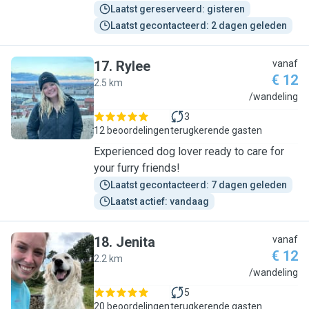
Laatst gereserveerd: gisteren
Laatst gecontacteerd: 2 dagen geleden
17
.
Rylee
vanaf
€ 12
2.5 km
R
/wandeling
3
12 beoordelingen
terugkerende gasten
Experienced dog lover ready to care for
your furry friends!
Laatst gecontacteerd: 7 dagen geleden
Laatst actief: vandaag
18
.
Jenita
vanaf
€ 12
2.2 km
J
/wandeling
5
20 beoordelingen
terugkerende gasten