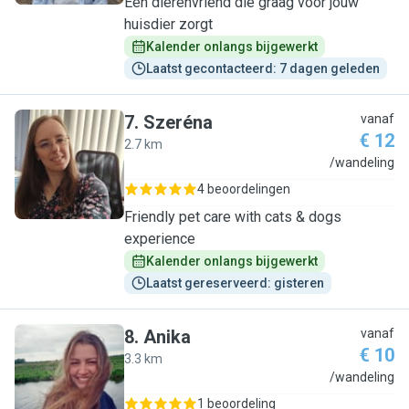
Een dierenvriend die graag voor jouw
huisdier zorgt
Kalender onlangs bijgewerkt
Laatst gecontacteerd: 7 dagen geleden
7
.
Szeréna
vanaf
€ 12
2.7 km
S
/wandeling
4 beoordelingen
Friendly pet care with cats & dogs
experience
Kalender onlangs bijgewerkt
Laatst gereserveerd: gisteren
8
.
Anika
vanaf
€ 10
3.3 km
A
/wandeling
1 beoordeling