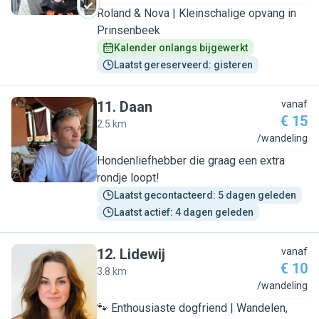
Roland & Nova | Kleinschalige opvang in
Prinsenbeek
Kalender onlangs bijgewerkt
Laatst gereserveerd: gisteren
11
.
Daan
vanaf
€ 15
2.5 km
D
/wandeling
Hondenliefhebber die graag een extra
rondje loopt!
Laatst gecontacteerd: 5 dagen geleden
Laatst actief: 4 dagen geleden
12
.
Lidewij
vanaf
€ 10
3.8 km
L
/wandeling
🐾 Enthousiaste dogfriend | Wandelen,