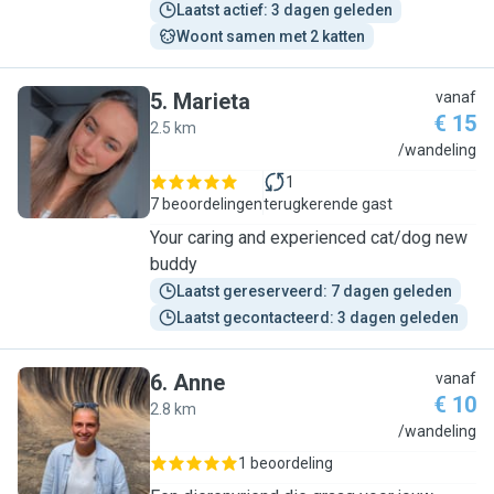
Laatst actief: 3 dagen geleden
Woont samen met 2 katten
5
.
Marieta
vanaf
€ 15
2.5 km
M
/wandeling
1
7 beoordelingen
terugkerende gast
Your caring and experienced cat/dog new
buddy
Laatst gereserveerd: 7 dagen geleden
Laatst gecontacteerd: 3 dagen geleden
6
.
Anne
vanaf
€ 10
2.8 km
A
/wandeling
1 beoordeling