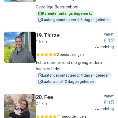
Gezellige Beestenboel
Kalender onlangs bijgewerkt
Laatst gecontacteerd: 3 dagen geleden
19
.
Thirze
vanaf
€ 12
1.6 km
T
/wandeling
2 beoordelingen
Echte dierenvriend die graag andere
baasjes helpt
Laatst gecontacteerd: 4 dagen geleden
Laatst actief: 2 dagen geleden
20
.
Fee
vanaf
€ 15
2.4 km
F
/wandeling
11 beoordelingen