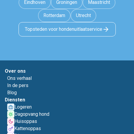
Eindhoven
Groningen
Maastricht
Rotterdam
Utrecht
Topsteden voor hondenuitlaatservice
Over ons
Ons verhaal
In de pers
Blog
Diensten
Logeren
Dagopvang hond
Huisoppas
Kattenoppas