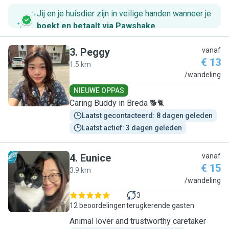
Jij en je huisdier zijn in veilige handen wanneer je
boekt en betaalt via Pawshake
.
3
.
Peggy
vanaf
€ 13
1.5 km
P
/wandeling
NIEUWE OPPAS
Caring Buddy in Breda 🐕🐈
Laatst gecontacteerd: 8 dagen geleden
Laatst actief: 3 dagen geleden
4
.
Eunice
vanaf
€ 15
3.9 km
E
/wandeling
3
12 beoordelingen
terugkerende gasten
Animal lover and trustworthy caretaker