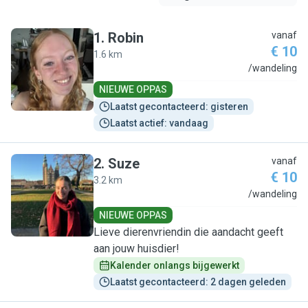
1
.
Robin
vanaf
€ 10
1.6 km
R
/wandeling
NIEUWE OPPAS
Laatst gecontacteerd: gisteren
Laatst actief: vandaag
2
.
Suze
vanaf
€ 10
3.2 km
S
/wandeling
NIEUWE OPPAS
Lieve dierenvriendin die aandacht geeft
aan jouw huisdier!
Kalender onlangs bijgewerkt
Laatst gecontacteerd: 2 dagen geleden