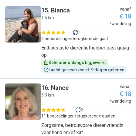
15
.
Bianca
vanaf
€ 18
1.6 km
B
/wandeling
1
2 beoordelingen
terugkerende gast
Enthousiaste dierenliefhebber past graag
op
Kalender onlangs bijgewerkt
Laatst gereserveerd: 9 dagen geleden
16
.
Nance
vanaf
€ 18
5.3 km
N
/wandeling
3
11 beoordelingen
terugkerende gasten
Zorgzame, betrouwbare dierenvriendin
voor hond en/of kat