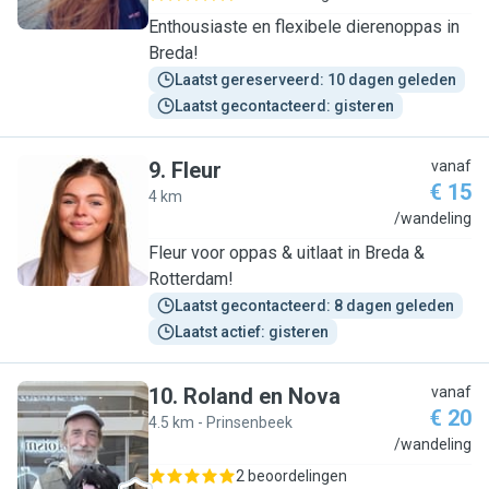
Enthousiaste en flexibele dierenoppas in
Breda!
Laatst gereserveerd: 10 dagen geleden
Laatst gecontacteerd: gisteren
9
.
Fleur
vanaf
€ 15
4 km
F
/wandeling
Fleur voor oppas & uitlaat in Breda &
Rotterdam!
Laatst gecontacteerd: 8 dagen geleden
Laatst actief: gisteren
10
.
Roland en Nova
vanaf
€ 20
4.5 km - Prinsenbeek
R
/wandeling
2 beoordelingen