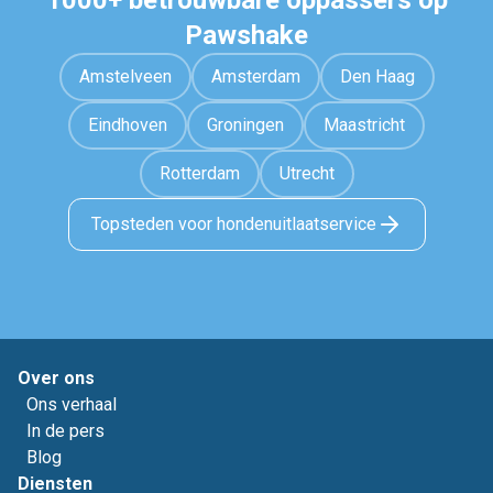
1000+ betrouwbare oppassers op
Pawshake
Amstelveen
Amsterdam
Den Haag
Eindhoven
Groningen
Maastricht
Rotterdam
Utrecht
Topsteden voor hondenuitlaatservice
Over ons
Ons verhaal
In de pers
Blog
Diensten