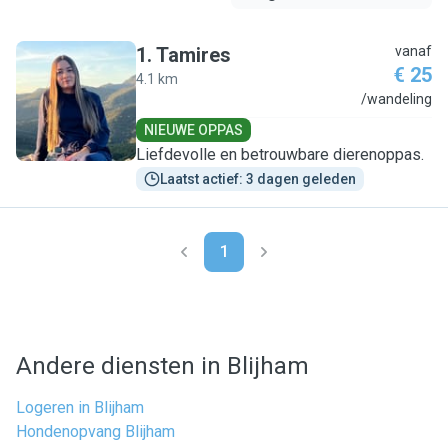
1
.
Tamires
vanaf
€ 25
4.1 km
T
/wandeling
NIEUWE OPPAS
Liefdevolle en betrouwbare dierenoppas.
Laatst actief: 3 dagen geleden
1
Andere diensten in Blijham
Logeren in Blijham
Hondenopvang Blijham