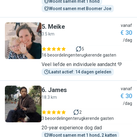
Woont samen met 1 hond
Woont samen met Boomer Joe
5
.
Meike
vanaf
€ 30
3.5 km
M
/dag
5
16 beoordelingen
terugkerende gasten
Veel liefde en individuele aandacht 💚
Laatst actief: 14 dagen geleden
6
.
James
vanaf
€ 30
18.3 km
J
/dag
2
3 beoordelingen
terugkerende gasten
20-year experience dog dad
Woont samen met 1 hond, 2 katten