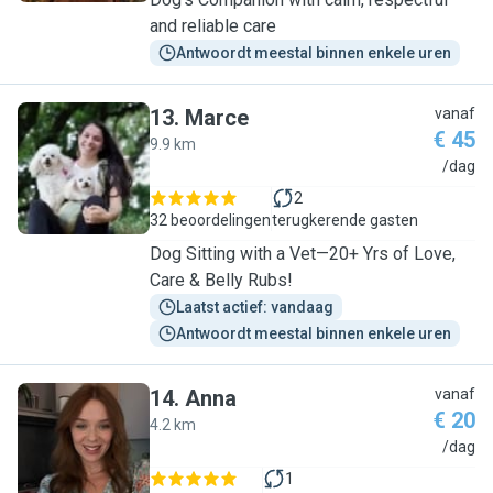
and reliable care
Antwoordt meestal binnen enkele uren
13
.
Marce
vanaf
€ 45
9.9 km
M
/dag
2
32 beoordelingen
terugkerende gasten
Dog Sitting with a Vet—20+ Yrs of Love,
Care & Belly Rubs!
Laatst actief: vandaag
Antwoordt meestal binnen enkele uren
14
.
Anna
vanaf
€ 20
4.2 km
A
/dag
1