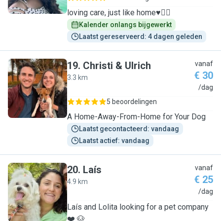
loving care, just like home♥️🐕‍🦺
Kalender onlangs bijgewerkt
Laatst gereserveerd: 4 dagen geleden
19
.
Christi & Ulrich
vanaf
€ 30
3.3 km
C
/dag
5 beoordelingen
A Home-Away-From-Home for Your Dog
Laatst gecontacteerd: vandaag
Laatst actief: vandaag
20
.
Laís
vanaf
€ 25
4.9 km
L
/dag
Laís and Lolita looking for a pet company
❤️ 🐶