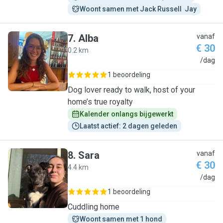
Woont samen met Jack Russell  Jay
7
.
Alba
vanaf
€ 30
0.2 km
A
/dag
1 beoordeling
Dog lover ready to walk, host of your
home’s true royalty
Kalender onlangs bijgewerkt
Laatst actief: 2 dagen geleden
8
.
Sara
vanaf
€ 30
4.4 km
S
/dag
1 beoordeling
Cuddling home
Woont samen met 1 hond