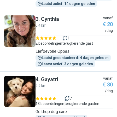
Laatst actief: 14 dagen geleden
3
.
Cynthia
vanaf
€ 20
6.4 km
C
/dag
1
2 beoordelingen
terugkerende gast
Liefdevolle Oppas
Laatst gecontacteerd: 4 dagen geleden
Laatst actief: 3 dagen geleden
4
.
Gayatri
vanaf
€ 30
9.9 km
G
/dag
7
13 beoordelingen
terugkerende gasten
Geldrop dog care