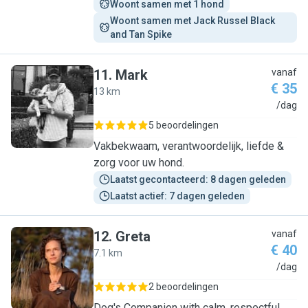
Woont samen met 1 hond
Woont samen met Jack Russel Black 
and Tan Spike
11
.
Mark
vanaf
€ 35
13 km
M
/dag
5 beoordelingen
Vakbekwaam, verantwoordelijk, liefde &
zorg voor uw hond.
Laatst gecontacteerd: 8 dagen geleden
Laatst actief: 7 dagen geleden
12
.
Greta
vanaf
€ 40
7.1 km
G
/dag
2 beoordelingen
Dog's Companion with calm, respectful