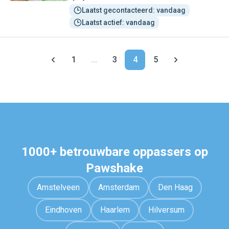
Laatst gecontacteerd: vandaag
Laatst actief: vandaag
1
...
3
4
5
1000+ betrouwbare oppassers op
Pawshake
Amstelveen
Amsterdam
Den Haag
Eindhoven
Haarlem
Hilversum