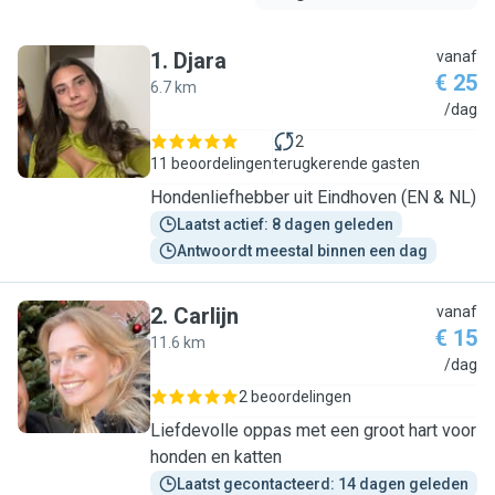
1
.
Djara
vanaf
€ 25
6.7 km
D
/dag
2
11 beoordelingen
terugkerende gasten
Hondenliefhebber uit Eindhoven (EN & NL)
Laatst actief: 8 dagen geleden
Antwoordt meestal binnen een dag
2
.
Carlijn
vanaf
€ 15
11.6 km
C
/dag
2 beoordelingen
Liefdevolle oppas met een groot hart voor
honden en katten
Laatst gecontacteerd: 14 dagen geleden