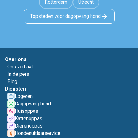
Rotterdam
Utrecht
Topsteden voor dagopvang hond
Over ons
Ons verhaal
In de pers
Blog
Diensten
Logeren
Dagopvang hond
Huisoppas
Kattenoppas
Dierenoppas
Hondenuitlaatservice