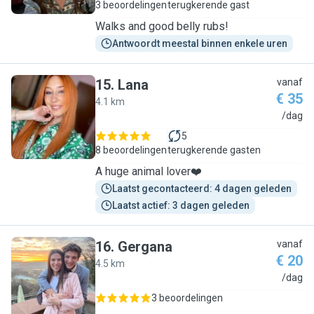
3 beoordelingen
terugkerende gast
Walks and good belly rubs!
Antwoordt meestal binnen enkele uren
15
.
Lana
vanaf
€ 35
4.1 km
L
/dag
5
8 beoordelingen
terugkerende gasten
A huge animal lover❤️
Laatst gecontacteerd: 4 dagen geleden
Laatst actief: 3 dagen geleden
16
.
Gergana
vanaf
€ 20
4.5 km
G
/dag
3 beoordelingen