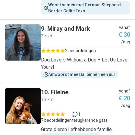
Woont samen met German Shepherd-
Border Collie Toxo
9
.
Miray and Mark
vanaf
€ 30
2.5 km
M
/dag
2 beoordelingen
Dog Lovers Without a Dog – Let Us Love
Yours!
Antwoordt meestal binnen een uur
10
.
Fileine
vanaf
€ 20
1.9 km
F
/dag
1
7 beoordelingen
terugkerende gast
Grote dieren liefhebbende familie