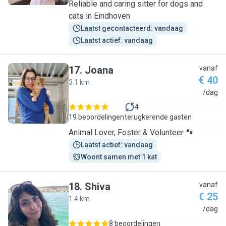
Reliable and caring sitter for dogs and
cats in Eindhoven
Laatst gecontacteerd: vandaag
Laatst actief: vandaag
17
.
Joana
vanaf
€ 40
3.1 km
J
/dag
4
19 beoordelingen
terugkerende gasten
Animal Lover, Foster & Volunteer 🐾
Laatst actief: vandaag
Woont samen met 1 kat
18
.
Shiva
vanaf
€ 25
1.4 km
S
/dag
8 beoordelingen