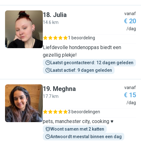
18
.
Julia
vanaf
€ 20
14.6 km
J
/dag
1 beoordeling
Liefdevolle hondenoppas biedt een
gezellig plekje!
Laatst gecontacteerd: 12 dagen geleden
Laatst actief: 9 dagen geleden
19
.
Meghna
vanaf
€ 15
17.7 km
M
/dag
3 beoordelingen
pets, manchester city, cooking ♥️
Woont samen met 2 katten
Antwoordt meestal binnen een dag