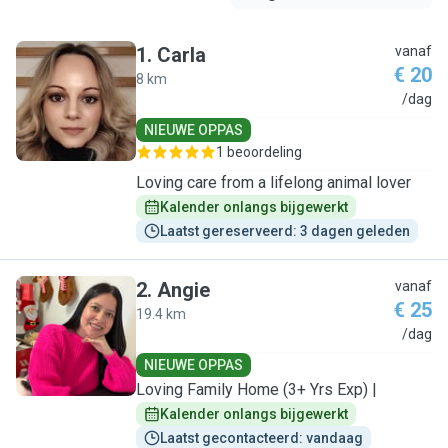
1
.
Carla
vanaf
€ 20
8 km
C
/dag
NIEUWE OPPAS
1 beoordeling
Loving care from a lifelong animal lover
Kalender onlangs bijgewerkt
Laatst gereserveerd: 3 dagen geleden
2
.
Angie
vanaf
€ 25
19.4 km
A
/dag
NIEUWE OPPAS
Loving Family Home (3+ Yrs Exp) |
Kalender onlangs bijgewerkt
Laatst gecontacteerd: vandaag