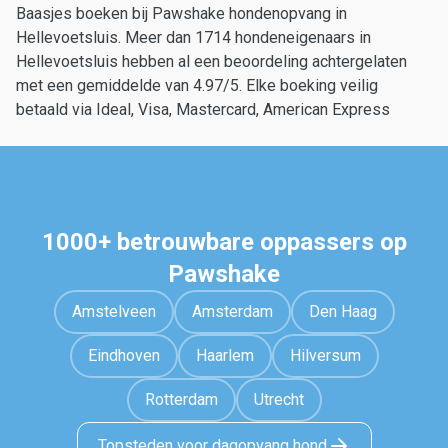
Baasjes boeken bij Pawshake hondenopvang in
Hellevoetsluis. Meer dan 1714 hondeneigenaars in
Hellevoetsluis hebben al een beoordeling achtergelaten
met een gemiddelde van 4.97/5. Elke boeking veilig
betaald via Ideal, Visa, Mastercard, American Express
1000+ betrouwbare oppassers op
Pawshake
Amstelveen
Amsterdam
Den Haag
Eindhoven
Haarlem
Hilversum
Rotterdam
Utrecht
Topsteden voor dagopvang hond