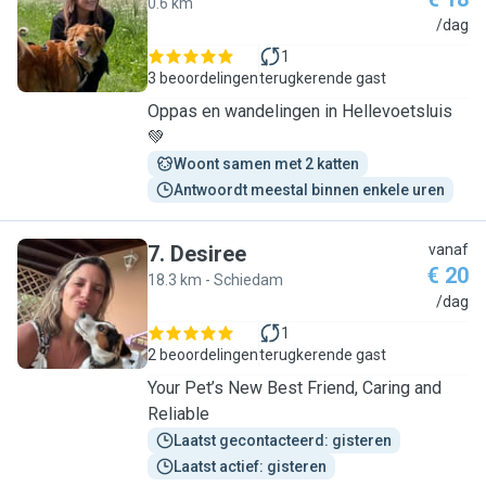
0.6 km
L
/dag
1
3 beoordelingen
terugkerende gast
Oppas en wandelingen in Hellevoetsluis
💚
Woont samen met 2 katten
Antwoordt meestal binnen enkele uren
7
.
Desiree
vanaf
€ 20
18.3 km - Schiedam
D
/dag
1
2 beoordelingen
terugkerende gast
Your Pet’s New Best Friend, Caring and
Reliable
Laatst gecontacteerd: gisteren
Laatst actief: gisteren