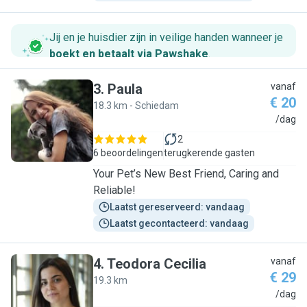
Jij en je huisdier zijn in veilige handen wanneer je
boekt en betaalt via Pawshake
.
3
.
Paula
vanaf
€ 20
18.3 km - Schiedam
P
/dag
2
6 beoordelingen
terugkerende gasten
Your Pet’s New Best Friend, Caring and
Reliable!
Laatst gereserveerd: vandaag
Laatst gecontacteerd: vandaag
4
.
Teodora Cecilia
vanaf
€ 29
19.3 km
T
/dag