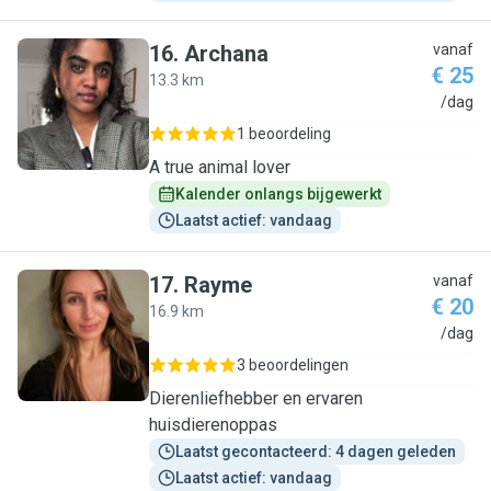
16
.
Archana
vanaf
€ 25
13.3 km
A
/dag
1 beoordeling
A true animal lover
Kalender onlangs bijgewerkt
Laatst actief: vandaag
17
.
Rayme
vanaf
€ 20
16.9 km
R
/dag
3 beoordelingen
Dierenliefhebber en ervaren
huisdierenoppas
Laatst gecontacteerd: 4 dagen geleden
Laatst actief: vandaag