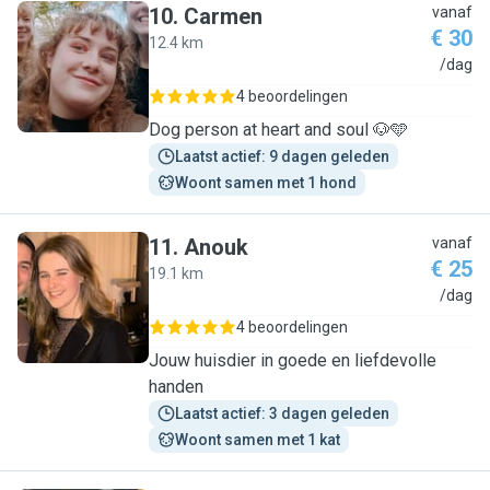
10
.
Carmen
vanaf
€ 30
12.4 km
C
/dag
4 beoordelingen
Dog person at heart and soul 🐶🩵
Laatst actief: 9 dagen geleden
Woont samen met 1 hond
11
.
Anouk
vanaf
€ 25
19.1 km
A
/dag
4 beoordelingen
Jouw huisdier in goede en liefdevolle
handen
Laatst actief: 3 dagen geleden
Woont samen met 1 kat