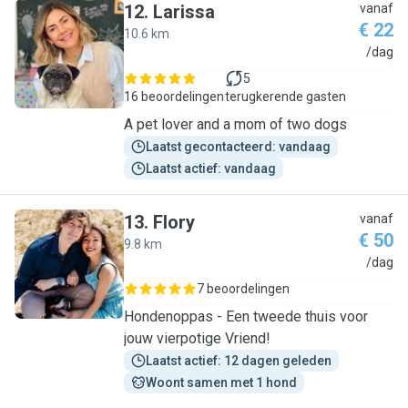
12
.
Larissa
vanaf
€ 22
10.6 km
L
/dag
5
16 beoordelingen
terugkerende gasten
A pet lover and a mom of two dogs
Laatst gecontacteerd: vandaag
Laatst actief: vandaag
13
.
Flory
vanaf
€ 50
9.8 km
F
/dag
7 beoordelingen
Hondenoppas - Een tweede thuis voor
jouw vierpotige Vriend!
Laatst actief: 12 dagen geleden
Woont samen met 1 hond