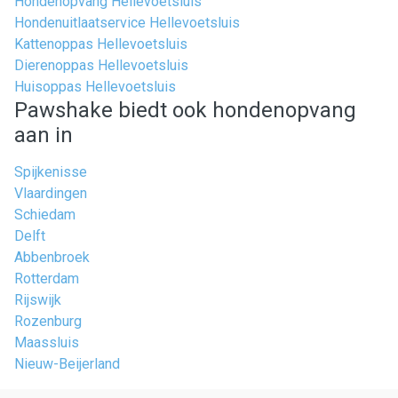
Hondenopvang Hellevoetsluis
Hondenuitlaatservice Hellevoetsluis
Kattenoppas Hellevoetsluis
Dierenoppas Hellevoetsluis
Huisoppas Hellevoetsluis
Pawshake biedt ook hondenopvang
aan in
Spijkenisse
Vlaardingen
Schiedam
Delft
Abbenbroek
Rotterdam
Rijswijk
Rozenburg
Maassluis
Nieuw-Beijerland