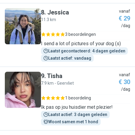
8
.
Jessica
vanaf
€ 29
11.3 km
J
/dag
3 beoordelingen
I send a lot of pictures of your dog (s)
Laatst gecontacteerd: 4 dagen geleden
Laatst actief: vandaag
9
.
Tisha
vanaf
€ 30
7.9 km - Geervliet
T
/dag
1 beoordeling
Ik pas op jou huisdier met plezier!
Laatst actief: 3 dagen geleden
Woont samen met 1 hond