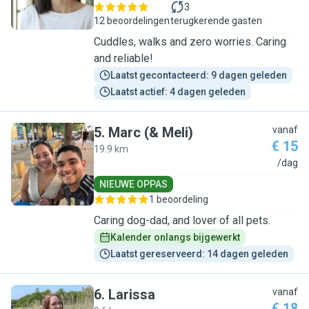
3
12 beoordelingen
terugkerende gasten
Cuddles, walks and zero worries. Caring
and reliable!
Laatst gecontacteerd: 9 dagen geleden
Laatst actief: 4 dagen geleden
5
.
Marc (& Meli)
vanaf
€ 15
19.9 km
M
/dag
NIEUWE OPPAS
1 beoordeling
Caring dog-dad, and lover of all pets.
Kalender onlangs bijgewerkt
Laatst gereserveerd: 14 dagen geleden
6
.
Larissa
vanaf
€ 18