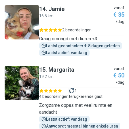
14
.
Jamie
vanaf
€ 35
16.5 km
J
/dag
2 beoordelingen
Graag omringd met dieren <3
Laatst gecontacteerd: 8 dagen geleden
Laatst actief: vandaag
15
.
Margarita
vanaf
€ 50
19.2 km
M
/dag
1
4 beoordelingen
terugkerende gast
Zorgzame oppas met veel ruimte en
aandacht
Laatst actief: vandaag
Antwoordt meestal binnen enkele uren