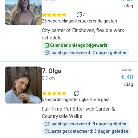
S
/dag
7
26 beoordelingen
terugkerende gasten
City center of Eindhoven, flexible work
schedule
Kalender onlangs bijgewerkt
Laatst gereserveerd: 2 dagen geleden
7
.
Olga
vanaf
€ 40
5.5 km
O
/dag
1
5 beoordelingen
terugkerende gast
Full-Time Pet Sitter with Garden &
Countryside Walks
Laatst gereserveerd: 8 dagen geleden
Laatst gecontacteerd: 3 dagen geleden