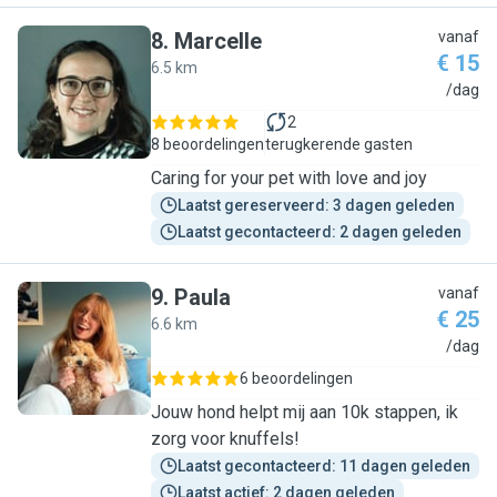
8
.
Marcelle
vanaf
€ 15
6.5 km
M
/dag
2
8 beoordelingen
terugkerende gasten
Caring for your pet with love and joy
Laatst gereserveerd: 3 dagen geleden
Laatst gecontacteerd: 2 dagen geleden
9
.
Paula
vanaf
€ 25
6.6 km
P
/dag
6 beoordelingen
Jouw hond helpt mij aan 10k stappen, ik
zorg voor knuffels!
Laatst gecontacteerd: 11 dagen geleden
Laatst actief: 2 dagen geleden