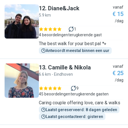
12
.
Diane&Jack
vanaf
€ 15
5.9 km
D
/dag
1
4 beoordelingen
terugkerende gast
The best walk for your best pal 🐾
Antwoordt meestal binnen een uur
13
.
Camille & Nikola
vanaf
€ 25
6.6 km - Eindhoven
C
/dag
9
45 beoordelingen
terugkerende gasten
Caring couple offering love, care & walks
Laatst gereserveerd: 8 dagen geleden
Laatst gecontacteerd: gisteren