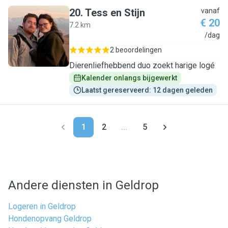
20
.
Tess en Stijn
vanaf
€ 20
7.2 km
T
/dag
2 beoordelingen
Dierenliefhebbend duo zoekt harige logé
Kalender onlangs bijgewerkt
Laatst gereserveerd: 12 dagen geleden
1
2
...
5
Andere diensten in Geldrop
Logeren in Geldrop
Hondenopvang Geldrop