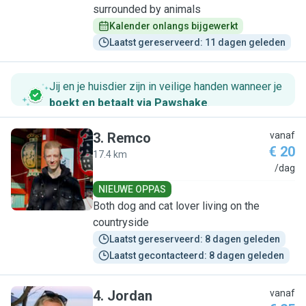
surrounded by animals
Kalender onlangs bijgewerkt
Laatst gereserveerd: 11 dagen geleden
Jij en je huisdier zijn in veilige handen wanneer je
boekt en betaalt via Pawshake
.
3
.
Remco
vanaf
€ 20
17.4 km
R
/dag
NIEUWE OPPAS
Both dog and cat lover living on the
countryside
Laatst gereserveerd: 8 dagen geleden
Laatst gecontacteerd: 8 dagen geleden
4
.
Jordan
vanaf