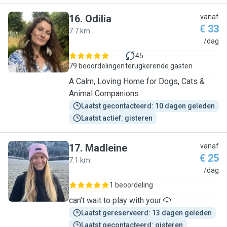
16
.
Odilia
vanaf
€ 33
7.7 km
O
/dag
45
79 beoordelingen
terugkerende gasten
A Calm, Loving Home for Dogs, Cats &
Animal Companions
Laatst gecontacteerd: 10 dagen geleden
Laatst actief: gisteren
17
.
Madleine
vanaf
€ 25
7.1 km
M
/dag
1 beoordeling
can’t wait to play with your 🐶
Laatst gereserveerd: 13 dagen geleden
Laatst gecontacteerd: gisteren