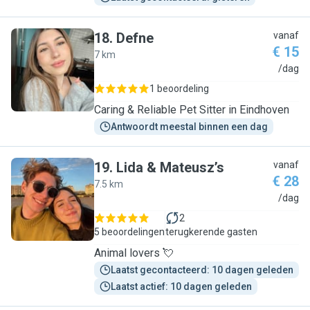
18
.
Defne
vanaf
€ 15
7 km
D
/dag
1 beoordeling
Caring & Reliable Pet Sitter in Eindhoven
Antwoordt meestal binnen een dag
19
.
Lida & Mateusz’s
vanaf
€ 28
7.5 km
L
/dag
2
5 beoordelingen
terugkerende gasten
Animal lovers 💘
Laatst gecontacteerd: 10 dagen geleden
Laatst actief: 10 dagen geleden