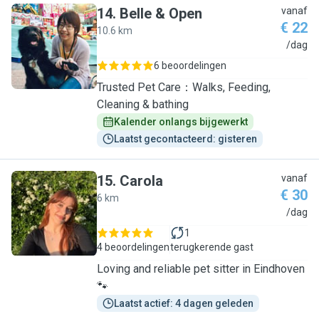
14
.
Belle & Open
vanaf
€ 22
10.6 km
B
/dag
6 beoordelingen
Trusted Pet Care：Walks, Feeding,
Cleaning & bathing
Kalender onlangs bijgewerkt
Laatst gecontacteerd: gisteren
15
.
Carola
vanaf
€ 30
6 km
C
/dag
1
4 beoordelingen
terugkerende gast
Loving and reliable pet sitter in Eindhoven
🐾
Laatst actief: 4 dagen geleden