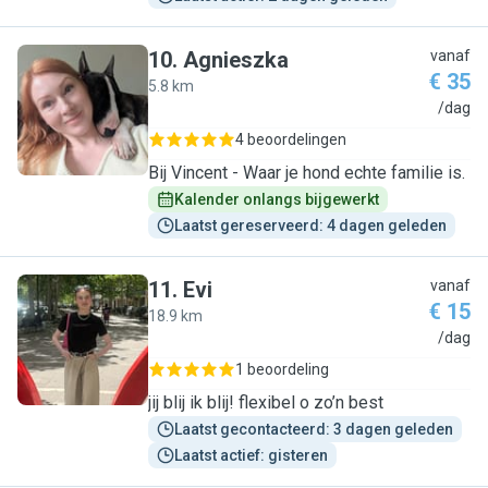
10
.
Agnieszka
vanaf
€ 35
5.8 km
A
/dag
4 beoordelingen
Bij Vincent - Waar je hond echte familie is.
Kalender onlangs bijgewerkt
Laatst gereserveerd: 4 dagen geleden
11
.
Evi
vanaf
€ 15
18.9 km
E
/dag
1 beoordeling
jij blij ik blij! flexibel o zo’n best
Laatst gecontacteerd: 3 dagen geleden
Laatst actief: gisteren