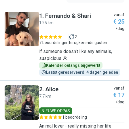
1
.
Fernando & Shari
vanaf
€ 25
19.5 km
F
/dag
2
7 beoordelingen
terugkerende gasten
if someone doesn’t like any animals,
suspicious 🤪
Kalender onlangs bijgewerkt
Laatst gereserveerd: 4 dagen geleden
2
.
Alice
vanaf
€ 17
7.7 km
A
/dag
NIEUWE OPPAS
1 beoordeling
Animal lover - really missing her life