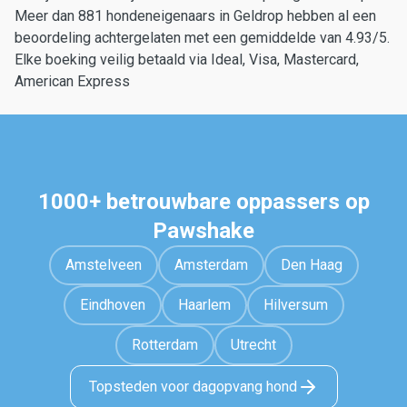
Meer dan 881 hondeneigenaars in Geldrop hebben al een
beoordeling achtergelaten met een gemiddelde van 4.93/5.
Elke boeking veilig betaald via Ideal, Visa, Mastercard,
American Express
1000+ betrouwbare oppassers op
Pawshake
Amstelveen
Amsterdam
Den Haag
Eindhoven
Haarlem
Hilversum
Rotterdam
Utrecht
Topsteden voor dagopvang hond