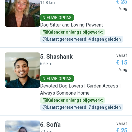
€ 25
11.8 km
J
/dag
NIEUWE OPPAS
Dog Sitter and Loving Pawrent
Kalender onlangs bijgewerkt
Laatst gereserveerd: 4 dagen geleden
5
.
Shashank
vanaf
€ 15
6.6 km
S
/dag
NIEUWE OPPAS
Devoted Dog Lovers | Garden Access |
Always Someone Home
Kalender onlangs bijgewerkt
Laatst gereserveerd: 7 dagen geleden
6
.
Sofía
vanaf
€ 25
7.1 km