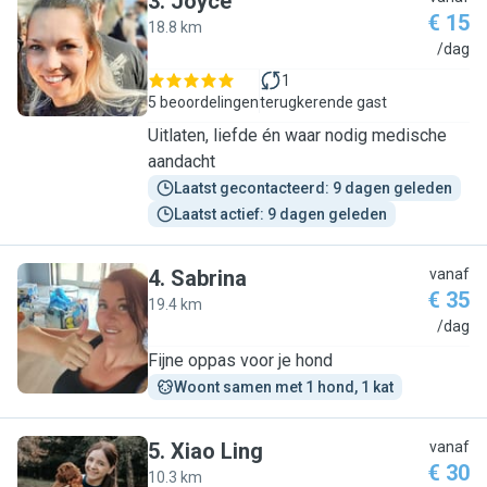
3
.
Joyce
€ 15
18.8 km
J
/dag
1
5 beoordelingen
terugkerende gast
Uitlaten, liefde én waar nodig medische
aandacht
Laatst gecontacteerd: 9 dagen geleden
Laatst actief: 9 dagen geleden
4
.
Sabrina
vanaf
€ 35
19.4 km
S
/dag
Fijne oppas voor je hond
Woont samen met 1 hond, 1 kat
5
.
Xiao Ling
vanaf
€ 30
10.3 km