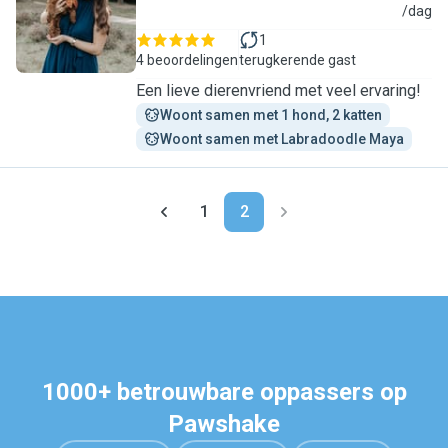
X
/dag
1
4 beoordelingen
terugkerende gast
Een lieve dierenvriend met veel ervaring!
Woont samen met 1 hond, 2 katten
Woont samen met Labradoodle Maya
1
2
1000+ betrouwbare oppassers op
Pawshake