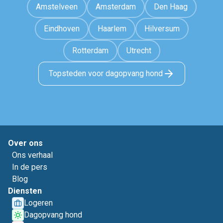
Amstelveen
Amsterdam
Den Haag
Eindhoven
Haarlem
Hilversum
Rotterdam
Utrecht
Topsteden voor dagopvang hond
Over ons
Ons verhaal
In de pers
Blog
Diensten
Logeren
Dagopvang hond