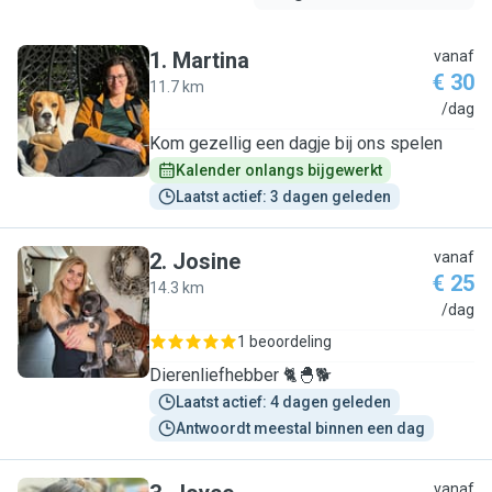
1
.
Martina
vanaf
€ 30
11.7 km
M
/dag
Kom gezellig een dagje bij ons spelen
Kalender onlangs bijgewerkt
Laatst actief: 3 dagen geleden
2
.
Josine
vanaf
€ 25
14.3 km
J
/dag
1 beoordeling
Dierenliefhebber 🐈🐣🐕
Laatst actief: 4 dagen geleden
Antwoordt meestal binnen een dag
vanaf