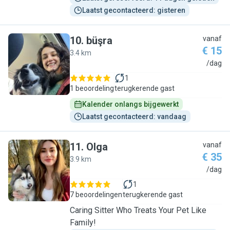
Laatst gecontacteerd: gisteren
10
.
büşra
vanaf
€ 15
3.4 km
B
/dag
1
1 beoordeling
terugkerende gast
Kalender onlangs bijgewerkt
Laatst gecontacteerd: vandaag
11
.
Olga
vanaf
€ 35
3.9 km
O
/dag
1
7 beoordelingen
terugkerende gast
Caring Sitter Who Treats Your Pet Like
Family!