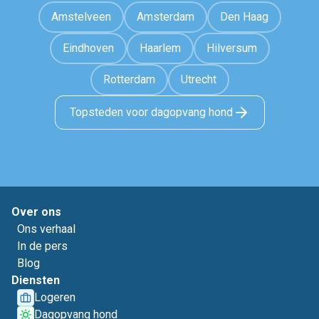
Amstelveen
Amsterdam
Den Haag
Eindhoven
Haarlem
Hilversum
Rotterdam
Utrecht
Topsteden voor dagopvang hond
Over ons
Ons verhaal
In de pers
Blog
Diensten
Logeren
Dagopvang hond