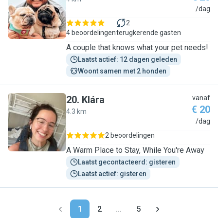
M
/dag
2
4 beoordelingen
terugkerende gasten
A couple that knows what your pet needs!
Laatst actief: 12 dagen geleden
Woont samen met 2 honden
20
.
Klára
vanaf
€ 20
4.3 km
K
/dag
2 beoordelingen
A Warm Place to Stay, While You're Away
Laatst gecontacteerd: gisteren
Laatst actief: gisteren
1
2
...
5