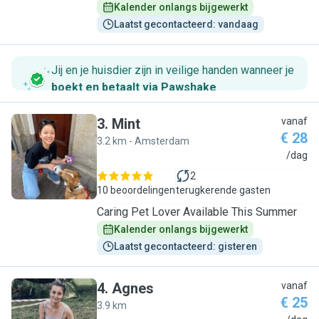
Kalender onlangs bijgewerkt
Laatst gecontacteerd: vandaag
Jij en je huisdier zijn in veilige handen wanneer je
boekt en betaalt via Pawshake
.
3
.
Mint
vanaf
€ 28
3.2 km - Amsterdam
M
/dag
2
10 beoordelingen
terugkerende gasten
Caring Pet Lover Available This Summer
Kalender onlangs bijgewerkt
Laatst gecontacteerd: gisteren
4
.
Agnes
vanaf
€ 25
3.9 km