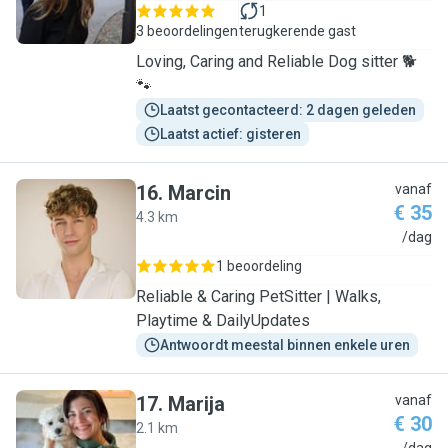
1
3 beoordelingen
terugkerende gast
Loving, Caring and Reliable Dog sitter 🐕
🐾
Laatst gecontacteerd: 2 dagen geleden
Laatst actief: gisteren
16
.
Marcin
vanaf
€ 35
4.3 km
M
/dag
1 beoordeling
Reliable & Caring PetSitter | Walks,
Playtime & DailyUpdates
Antwoordt meestal binnen enkele uren
17
.
Marija
vanaf
€ 30
2.1 km