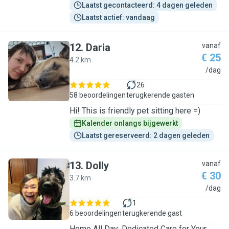
Laatst gecontacteerd: 4 dagen geleden
Laatst actief: vandaag
12
.
Daria
vanaf
€ 25
4.2 km
D
/dag
26
58 beoordelingen
terugkerende gasten
Hi! This is friendly pet sitting here =)
Kalender onlangs bijgewerkt
Laatst gereserveerd: 2 dagen geleden
13
.
Dolly
vanaf
€ 30
3.7 km
D
/dag
1
6 beoordelingen
terugkerende gast
Home All Day: Dedicated Care for Your