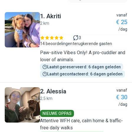
1
.
Akriti
vanaf
€ 25
2 km
A
/dag
3
14 beoordelingen
terugkerende gasten
Paw-sitive Vibes Only! A pro-cuddler and
lover of animals.
Laatst gereserveerd: 6 dagen geleden
Laatst gecontacteerd: 6 dagen geleden
2
.
Alessia
vanaf
€ 30
2.5 km
A
/dag
NIEUWE OPPAS
Attentive WFH care, calm home & traffic-
free daily walks