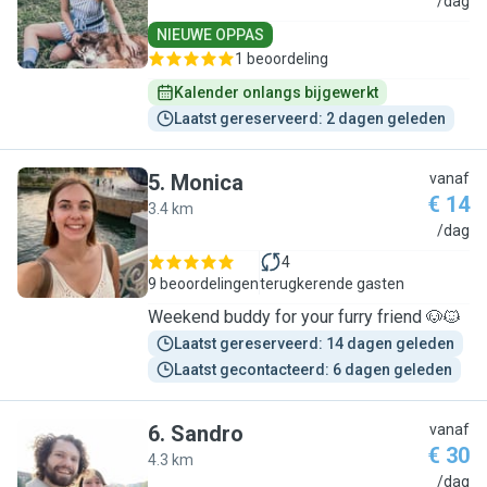
A
/dag
NIEUWE OPPAS
1 beoordeling
Kalender onlangs bijgewerkt
Laatst gereserveerd: 2 dagen geleden
5
.
Monica
vanaf
€ 14
3.4 km
M
/dag
4
9 beoordelingen
terugkerende gasten
Weekend buddy for your furry friend 🐶🐱
Laatst gereserveerd: 14 dagen geleden
Laatst gecontacteerd: 6 dagen geleden
6
.
Sandro
vanaf
€ 30
4.3 km
S
/dag