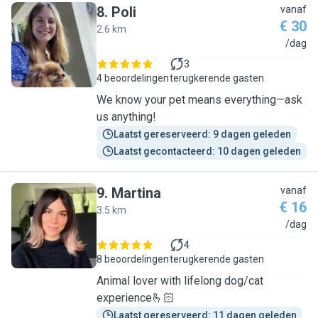
8
.
Poli
vanaf
€ 30
2.6 km
P
/dag
3
4 beoordelingen
terugkerende gasten
We know your pet means everything—ask
us anything!
Laatst gereserveerd: 9 dagen geleden
Laatst gecontacteerd: 10 dagen geleden
9
.
Martina
vanaf
€ 16
3.5 km
M
/dag
4
8 beoordelingen
terugkerende gasten
Animal lover with lifelong dog/cat
experience🫰🏻
Laatst gereserveerd: 11 dagen geleden