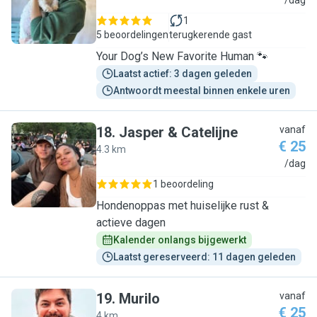
M
/dag
1
5 beoordelingen
terugkerende gast
Your Dog’s New Favorite Human 🐾
Laatst actief: 3 dagen geleden
Antwoordt meestal binnen enkele uren
18
.
Jasper & Catelijne
vanaf
€ 25
4.3 km
J
/dag
1 beoordeling
Hondenoppas met huiselijke rust &
actieve dagen
Kalender onlangs bijgewerkt
Laatst gereserveerd: 11 dagen geleden
19
.
Murilo
vanaf
€ 25
4 km