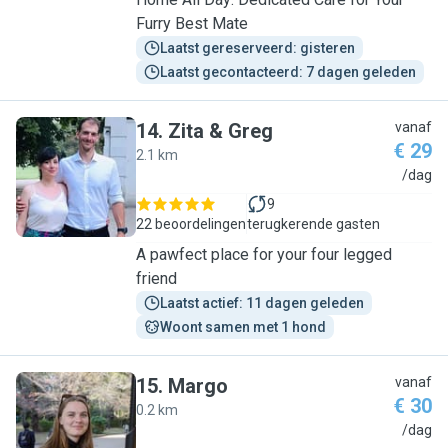
Furry Best Mate
Laatst gereserveerd: gisteren
Laatst gecontacteerd: 7 dagen geleden
14
.
Zita & Greg
vanaf
€ 29
2.1 km
Z
/dag
9
22 beoordelingen
terugkerende gasten
A pawfect place for your four legged
friend
Laatst actief: 11 dagen geleden
Woont samen met 1 hond
15
.
Margo
vanaf
€ 30
0.2 km
M
/dag