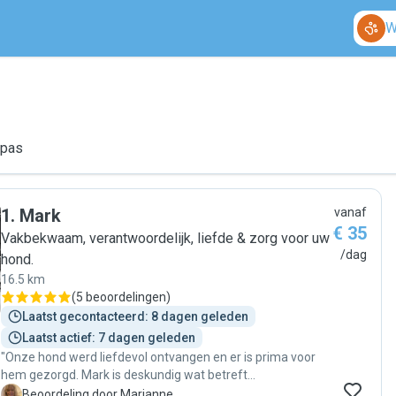
W
ppas
1
.
Mark
vanaf
€ 35
Vakbekwaam, verantwoordelijk, liefde & zorg voor uw
/dag
hond.
16.5 km
(
5 beoordelingen
)
Laatst gecontacteerd: 8 dagen geleden
Laatst actief: 7 dagen geleden
"Onze hond werd liefdevol ontvangen en er is prima voor
hem gezorgd. Mark is deskundig wat betreft
hondengedrag."
M
Beoordeling door Marianne