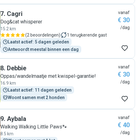
7
.
Cagri
vanaf
€ 30
Dog&cat whisperer
/dag
15.2 km
(
2 beoordelingen
)
1
terugkerende gast
Laatst actief: 5 dagen geleden
Antwoordt meestal binnen een dag
8
.
Debbie
vanaf
€ 30
Oppas/wandelmaatje met kwispel-garantie!
/dag
16.9 km
Laatst actief: 11 dagen geleden
Woont samen met 2 honden
9
.
Aybala
vanaf
€ 40
Walking Walking Little Paws🐾
/dag
8.5 km