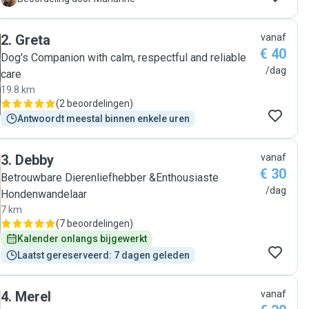
2
.
Greta
vanaf
€ 40
Dog's Companion with calm, respectful and reliable
/dag
care
19.8 km
(
2 beoordelingen
)
Antwoordt meestal binnen enkele uren
3
.
Debby
vanaf
€ 30
Betrouwbare Dierenliefhebber &Enthousiaste
/dag
Hondenwandelaar
7 km
(
7 beoordelingen
)
Kalender onlangs bijgewerkt
Laatst gereserveerd: 7 dagen geleden
4
.
Merel
vanaf