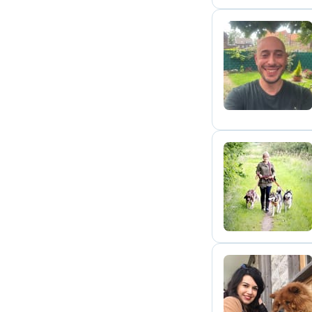
C
D
A