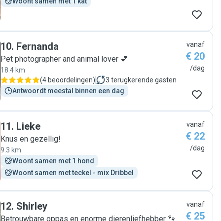
Woont samen met 1 kat
10
.
Fernanda
vanaf
€ 20
Pet photographer and animal lover 💕
/dag
18.4 km
(
4 beoordelingen
)
3
terugkerende gasten
Antwoordt meestal binnen een dag
11
.
Lieke
vanaf
€ 22
Knus en gezellig!
/dag
9.3 km
Woont samen met 1 hond
Woont samen met teckel - mix Dribbel
12
.
Shirley
vanaf
€ 25
Betrouwbare oppas en enorme dierenliefhebber 🐾