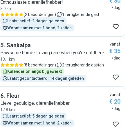
€ 30
Enthousiaste dierenliefhebber!
/dag
8.9 km
(
2 beoordelingen
)
1
terugkerende gast
Laatst actief: 2 dagen geleden
Woont samen met 1 hond, 2 katten
5
.
Sankalpa
vanaf
€ 35
Pawsome home- Loving care when you're not there
/dag
13.1 km
(
8 beoordelingen
)
2
terugkerende gasten
Kalender onlangs bijgewerkt
Laatst gecontacteerd: 14 dagen geleden
6
.
Fleur
vanaf
€ 20
Lieve, geduldige, dierenliefhebber
/dag
17.8 km
Laatst actief: 5 dagen geleden
Woont samen met 1 hond, 2 katten