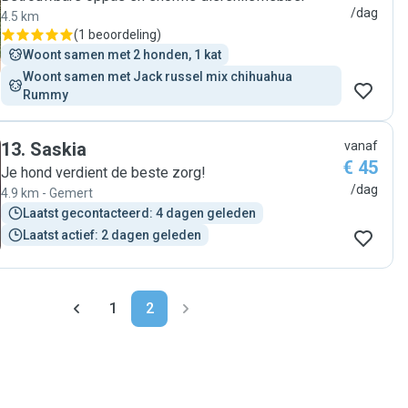
/dag
4.5 km
(
1 beoordeling
)
Woont samen met 2 honden, 1 kat
Woont samen met Jack russel mix chihuahua  
Rummy
13
.
Saskia
vanaf
€ 45
Je hond verdient de beste zorg!
/dag
4.9 km - Gemert
Laatst gecontacteerd: 4 dagen geleden
Laatst actief: 2 dagen geleden
1
2