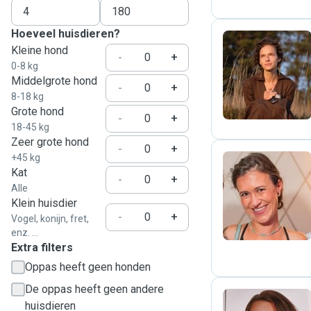
Hoeveel huisdieren?
Kleine hond
-
+
0-8 kg
G
Middelgrote hond
-
+
8-18 kg
Grote hond
-
+
18-45 kg
Zeer grote hond
-
+
+45 kg
Kat
-
+
Alle
D
Klein huisdier
-
+
Vogel, konijn, fret,
enz. ...
Extra filters
Oppas heeft geen honden
De oppas heeft geen andere
huisdieren