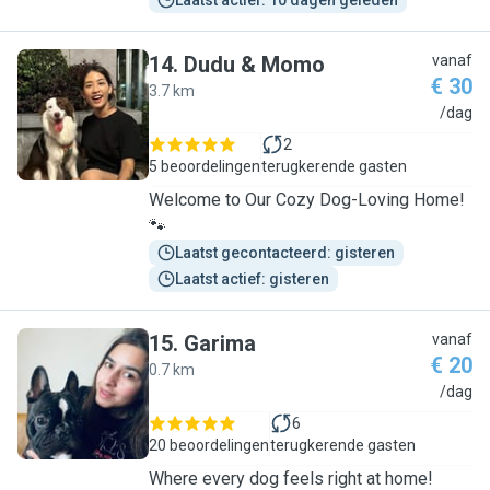
Laatst actief: 10 dagen geleden
14
.
Dudu & Momo
vanaf
€ 30
3.7 km
D
/dag
2
5 beoordelingen
terugkerende gasten
Welcome to Our Cozy Dog-Loving Home!
🐾
Laatst gecontacteerd: gisteren
Laatst actief: gisteren
15
.
Garima
vanaf
€ 20
0.7 km
G
/dag
6
20 beoordelingen
terugkerende gasten
Where every dog feels right at home!