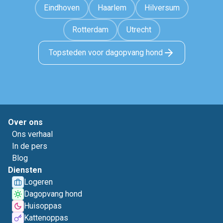
Eindhoven
Haarlem
Hilversum
Rotterdam
Utrecht
Topsteden voor dagopvang hond
Over ons
Ons verhaal
In de pers
Blog
Diensten
Logeren
Dagopvang hond
Huisoppas
Kattenoppas