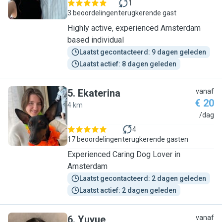
1
3 beoordelingen
terugkerende gast
Highly active, experienced Amsterdam
based individual
Laatst gecontacteerd: 9 dagen geleden
Laatst actief: 8 dagen geleden
5
.
Ekaterina
vanaf
€ 20
4 km
E
/dag
4
17 beoordelingen
terugkerende gasten
Experienced Caring Dog Lover in
Amsterdam
Laatst gecontacteerd: 2 dagen geleden
Laatst actief: 2 dagen geleden
6
.
Yuyue
vanaf