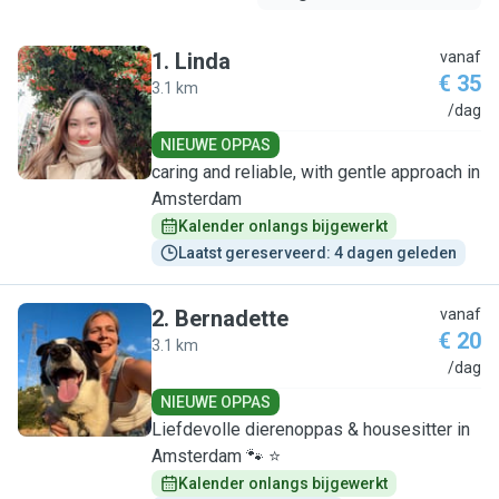
1
.
Linda
vanaf
€ 35
3.1 km
L
/dag
NIEUWE OPPAS
caring and reliable, with gentle approach in
Amsterdam
Kalender onlangs bijgewerkt
Laatst gereserveerd: 4 dagen geleden
2
.
Bernadette
vanaf
€ 20
3.1 km
B
/dag
NIEUWE OPPAS
Liefdevolle dierenoppas & housesitter in
Amsterdam 🐾 ⭐
Kalender onlangs bijgewerkt