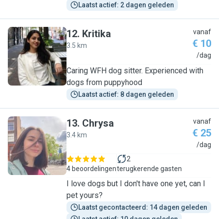
Laatst actief: 2 dagen geleden
12
.
Kritika
vanaf
€ 10
3.5 km
K
/dag
Caring WFH dog sitter. Experienced with
dogs from puppyhood
Laatst actief: 8 dagen geleden
13
.
Chrysa
vanaf
€ 25
3.4 km
C
/dag
2
4 beoordelingen
terugkerende gasten
I love dogs but I don't have one yet, can I
pet yours?
Laatst gecontacteerd: 14 dagen geleden