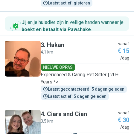
Laatst actief: gisteren
Jij en je huisdier zijn in veilige handen wanneer je
boekt en betaalt via Pawshake
.
3
.
Hakan
vanaf
€ 15
4.1 km
H
/dag
NIEUWE OPPAS
Experienced & Caring Pet Sitter | 20+
Years 🐾
Laatst gecontacteerd: 5 dagen geleden
Laatst actief: 5 dagen geleden
4
.
Ciara and Cian
vanaf
€ 30
3.5 km
C
/dag