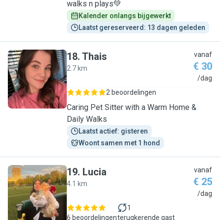
walks n plays💚
Kalender onlangs bijgewerkt
Laatst gereserveerd: 13 dagen geleden
18
.
Thais
vanaf
€ 30
2.7 km
T
/dag
2 beoordelingen
Caring Pet Sitter with a Warm Home &
Daily Walks
Laatst actief: gisteren
Woont samen met 1 hond
19
.
Lucia
vanaf
€ 25
4.1 km
L
/dag
1
6 beoordelingen
terugkerende gast