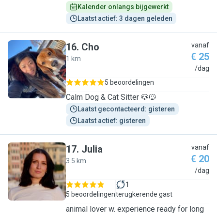
Kalender onlangs bijgewerkt
Laatst actief: 3 dagen geleden
16
.
Cho
vanaf
€ 25
1 km
C
/dag
5 beoordelingen
Calm Dog & Cat Sitter 🐶🐱
Laatst gecontacteerd: gisteren
Laatst actief: gisteren
17
.
Julia
vanaf
€ 20
3.5 km
J
/dag
1
5 beoordelingen
terugkerende gast
animal lover w. experience ready for long