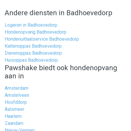
Andere diensten in Badhoevedorp
Logeren in Badhoevedorp
Hondenopvang Badhoevedorp
Hondenuitlaatservice Badhoevedorp
Kattenoppas Badhoevedorp
Dierenoppas Badhoevedorp
Huisoppas Badhoevedorp
Pawshake biedt ook hondenopvang
aan in
Amsterdam
Amstelveen
Hoofddorp
Aalsmeer
Haarlem
Zaandam
Nieuw-Vennep