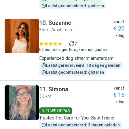
Laatst gecontacteerd: gisteren
10
.
Suzanne
vanaf
€ 20
3 km - Amsterdam
S
/dag
2
6 beoordelingen
terugkerende gasten
Experienced dog sitter in amsterdam
Laatst gereserveerd: 10 dagen geleden
Laatst gecontacteerd: gisteren
11
.
Simona
vanaf
€ 15
3.6 km
S
/dag
NIEUWE OPPAS
Trusted Pet Care for Your Best Friend
Laatst gecontacteerd: 3 dagen geleden