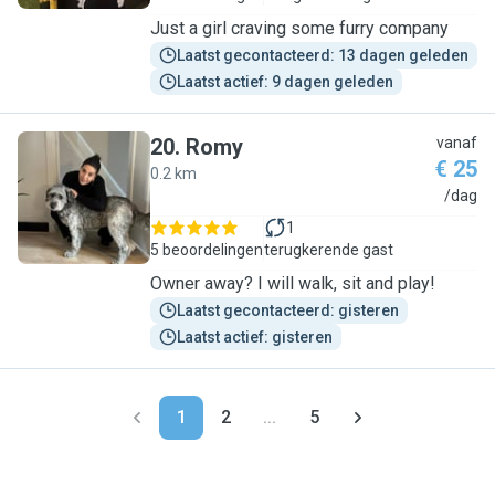
Just a girl craving some furry company
Laatst gecontacteerd: 13 dagen geleden
Laatst actief: 9 dagen geleden
20
.
Romy
vanaf
€ 25
0.2 km
R
/dag
1
5 beoordelingen
terugkerende gast
Owner away? I will walk, sit and play!
Laatst gecontacteerd: gisteren
Laatst actief: gisteren
1
2
...
5