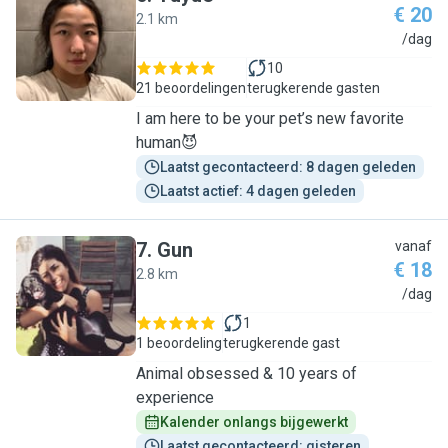
€ 20
2.1 km
Y
/dag
10
21 beoordelingen
terugkerende gasten
I am here to be your pet’s new favorite
human😈
Laatst gecontacteerd: 8 dagen geleden
Laatst actief: 4 dagen geleden
7
.
Gun
vanaf
€ 18
2.8 km
G
/dag
1
1 beoordeling
terugkerende gast
Animal obsessed & 10 years of
experience
Kalender onlangs bijgewerkt
Laatst gecontacteerd: gisteren