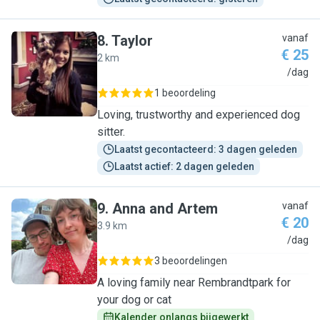
8
.
Taylor
vanaf
€ 25
2 km
T
/dag
1 beoordeling
Loving, trustworthy and experienced dog
sitter.
Laatst gecontacteerd: 3 dagen geleden
Laatst actief: 2 dagen geleden
9
.
Anna and Artem
vanaf
€ 20
3.9 km
A
/dag
3 beoordelingen
A loving family near Rembrandtpark for
your dog or cat
Kalender onlangs bijgewerkt