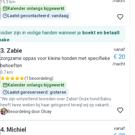
/nacht
15.3 km
Kalender onlangs bijgewerkt
Laatst gecontacteerd: vandaag
huisdier zijn in veilige handen wanneer je
boekt en betaalt
hake
.
3
.
Zabie
vanaf
€ 20
zorgzame oppas voor kleine honden met specifieke
/nacht
behoeften
0.7 km
(
1 beoordeling
)
Kalender onlangs bijgewerkt
Laatst gereserveerd: gisteren
"We zijn ontzettend tevreden over Zabie! Onze hond Balou
heeft twee weken bij haar gelogeerd terwijl wij op vakantie
waren, en we konden met een gerust hart genieten van
O
Beoordeling door Olcay
onze vakantie. Zabie is betrouwbaar, reageert altijd snel op
berichten. Het was duidelijk dat Balou veel liefde, aandacht
4
.
Michiel
vanaf
en goede verzorging kreeg. Ze heeft echt een groot hart