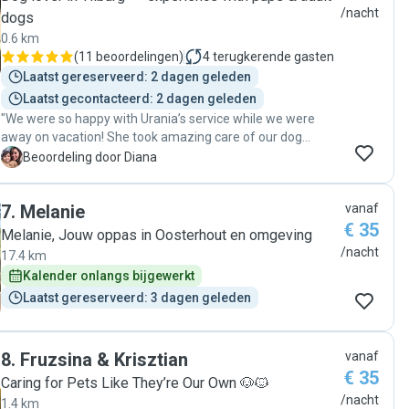
/nacht
dogs
0.6 km
(
11 beoordelingen
)
4
terugkerende gasten
Laatst gereserveerd: 2 dagen geleden
Laatst gecontacteerd: 2 dagen geleden
"We were so happy with Urania’s service while we were
away on vacation! She took amazing care of our dog
Penélope and made us feel completely at ease the whole
D
Beoordeling door Diana
time. The most important thing for us was seeing how
comfortable and relaxed Penélope was with her — she
7
.
Melanie
vanaf
behaved perfectly at home, and everything went smoothly.
€ 35
Urania is truly someone who loves dogs and always goes
Melanie, Jouw oppas in Oosterhout en omgeving
above and beyond what’s expected. She even surprised
/nacht
17.4 km
Penélope with a little gift at the end of her stay, which was
Kalender onlangs bijgewerkt
such a sweet touch! We couldn’t have asked for a better
Laatst gereserveerd: 3 dagen geleden
experience and will definitely book with Urania again in the
future. Highly recommended!"
8
.
Fruzsina & Krisztian
vanaf
€ 35
Caring for Pets Like They’re Our Own 🐶🐱
/nacht
1.4 km