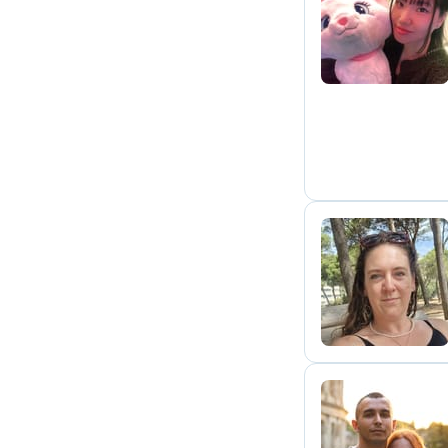
U
M
F