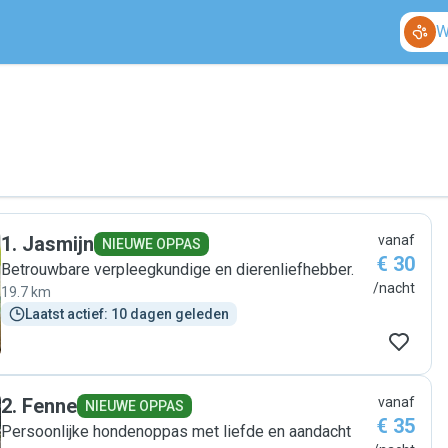
W
1
.
Jasmijn
vanaf
NIEUWE OPPAS
€ 30
Betrouwbare verpleegkundige en dierenliefhebber.
/nacht
19.7 km
Laatst actief: 10 dagen geleden
2
.
Fenne
vanaf
NIEUWE OPPAS
€ 35
Persoonlijke hondenoppas met liefde en aandacht