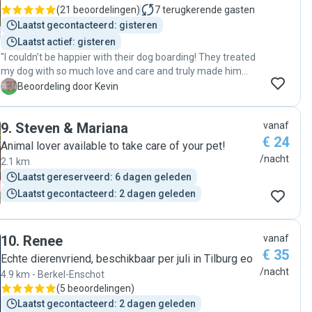
(
21 beoordelingen
)
7
terugkerende gasten
Laatst gecontacteerd: gisteren
Laatst actief: gisteren
"I couldn’t be happier with their dog boarding! They treated
my dog with so much love and care and truly made him
feel at home. It meant everything to know he was safe,
K
Beoordeling door Kevin
happy, and comfortable. I highly recommend them!"
9
.
Steven & Mariana
vanaf
€ 24
Animal lover available to take care of your pet!
/nacht
2.1 km
Laatst gereserveerd: 6 dagen geleden
Laatst gecontacteerd: 2 dagen geleden
10
.
Renee
vanaf
€ 35
Echte dierenvriend, beschikbaar per juli in Tilburg eo
/nacht
4.9 km - Berkel-Enschot
(
5 beoordelingen
)
Laatst gecontacteerd: 2 dagen geleden