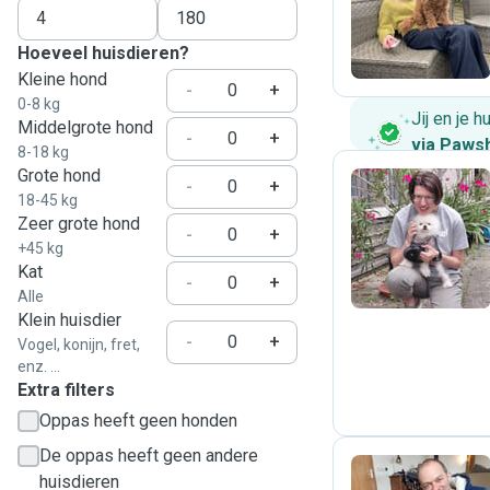
F
Hoeveel huisdieren?
Kleine hond
-
+
0-8 kg
Jij en je 
Middelgrote hond
-
+
via Paws
8-18 kg
Grote hond
-
+
18-45 kg
Zeer grote hond
Z
-
+
+45 kg
Kat
-
+
Alle
Klein huisdier
-
+
Vogel, konijn, fret,
enz. ...
Extra filters
Oppas heeft geen honden
De oppas heeft geen andere
huisdieren