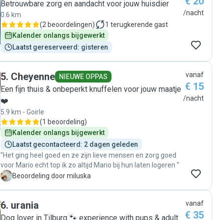
€ 20
voor dieren en dat merk je aan alles. Toen we Balou weer
Betrouwbare zorg en aandacht voor jouw huisdier
kwamen ophalen, zagen we meteen dat hij zich prettig had
/nacht
0.6 km
gevoeld. We zijn heel dankbaar voor de fijne opvang en
(
2 beoordelingen
)
1
terugkerende gast
zouden Zabie zonder twijfel aanbevelen aan iedereen die
Kalender onlangs bijgewerkt
een lieve en betrouwbare oppas voor zijn huisdier zoekt.
Laatst gereserveerd: gisteren
Bedankt, Zabie!"
5
.
Cheyenne
vanaf
NIEUWE OPPAS
€ 15
Een fijn thuis & onbeperkt knuffelen voor jouw maatje
/nacht
❤️
5.9 km - Goirle
(
1 beoordeling
)
Kalender onlangs bijgewerkt
Laatst gecontacteerd: 2 dagen geleden
"Het ging heel goed en ze zijn lieve mensen en zorg goed
voor Mario echt top ik zo altijd Mario bij hun laten logeren "
M
Beoordeling door miluska
6
.
urania
vanaf
€ 35
Dog lover in Tilburg 🐾 experience with pups & adult