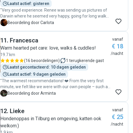
Laatst actief: gisteren
"Very good experience. Renee was sending us pictures of
Darwin where he seemed very happy, going for long walks
and to the forest :) We would trust her again"
C
Beoordeling door Carlota
11
.
Francesca
vanaf
€ 18
Warm hearted pet care: love, walks & cuddles!
/nacht
19.7 km
(
16 beoordelingen
)
1
terugkerende gast
Laatst gecontacteerd: 10 dagen geleden
Laatst actief: 9 dagen geleden
"The warmest recommendations! ❤️ From the very first
minute, we felt like we were with our own people – such a
warm, cozy, and trustworthy connection is truly rare. From
A
Beoordeling door Arminta
the beginning, we felt completely calm and confident that
our pet was in the very best hands. 🥰 Throughout the
12
.
Lieke
vanaf
entire time, we were constantly updated about how our pet
€ 25
was feeling and what he/she was doing. We received
Hondenoppas in Tilburg en omgeving, katten ook
messages and photos regularly, so we felt absolutely no
/nacht
welkom:)
stress. We are so happy that we found such a wonderful
1.9 km