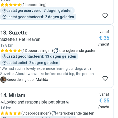
person whom we can trust with our pet whenever we are
(
1 beoordeling
)
away. From now on, we will only leave our pet here! ❤️ Only
Laatst gereserveerd: 7 dagen geleden
the very best reviews and the highest recommendations
for anyone looking for a reliable, caring, and loving pet
Laatst gecontacteerd: 2 dagen geleden
sitter. ✨"
13
.
Suzette
vanaf
€ 35
Suzette's Pet Heaven
/nacht
19.8 km
(
13 beoordelingen
)
2
terugkerende gasten
Laatst gecontacteerd: 13 dagen geleden
Laatst actief: 2 dagen geleden
"We had such a lovely experience leaving our dogs with
Suzette. About two weeks before our ski trip, the person
who normally looks after our dogs unfortunately had to
M
Beoordeling door Matilda
cancel, so we suddenly had to find someone on quite short
notice. Luckily Suzette was able to help us, and we’re really
14
.
Miriam
vanaf
grateful she could. Throughout the week she kept us
€ 35
updated with sweet photos and little messages about how
☀️Loving and responsible pet sitter☀️
the dogs were doing, whether they had eaten well or
/nacht
1.8 km
enjoyed their walks. It was very reassuring to know they
(
7 beoordelingen
)
4
terugkerende gasten
were in such good hands while we were away. When we