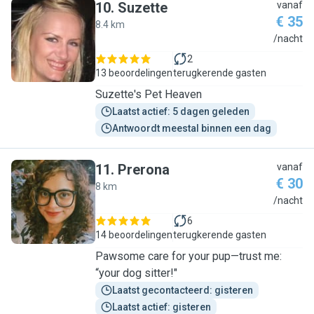
10
.
Suzette
vanaf
€ 35
8.4 km
S
/nacht
2
13 beoordelingen
terugkerende gasten
Suzette's Pet Heaven
Laatst actief: 5 dagen geleden
Antwoordt meestal binnen een dag
11
.
Prerona
vanaf
€ 30
8 km
P
/nacht
6
14 beoordelingen
terugkerende gasten
Pawsome care for your pup—trust me:
“your dog sitter!"
Laatst gecontacteerd: gisteren
Laatst actief: gisteren