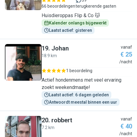
39
66 beoordelingen
terugkerende gasten
Huisdieroppas Flip & Co 😽
Kalender onlangs bijgewerkt
Laatst actief: gisteren
19
.
Johan
vanaf
€ 25
18.9 km
J
/nacht
1 beoordeling
Actief hondenmens met veel ervaring
zoekt weekendmaatje!
Laatst actief: 6 dagen geleden
Antwoordt meestal binnen een uur
20
.
robbert
vanaf
€ 40
7.2 km
R
/nacht