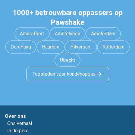
1000+ betrouwbare oppassers op
Pawshake
Amersfoort
Amstelveen
Amsterdam
Den Haag
Haarlem
Hilversum
Rotterdam
Utrecht
Topsteden voor hondenoppas
Over ons
Ons verhaal
In de pers