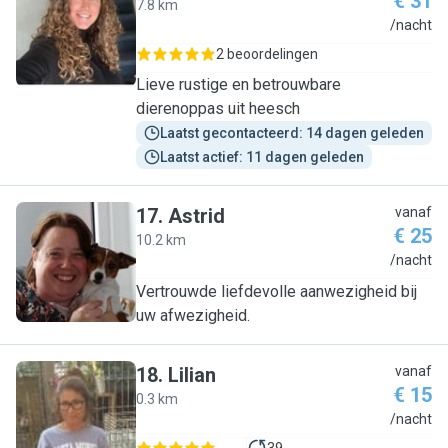
€ 31
7.8 km
H
/nacht
2 beoordelingen
Lieve rustige en betrouwbare
dierenoppas uit heesch
Laatst gecontacteerd: 14 dagen geleden
Laatst actief: 11 dagen geleden
17
.
Astrid
vanaf
€ 25
10.2 km
A
/nacht
Vertrouwde liefdevolle aanwezigheid bij
uw afwezigheid.
18
.
Lilian
vanaf
€ 15
0.3 km
L
/nacht