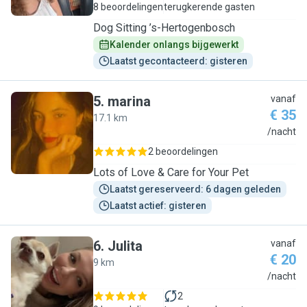
8 beoordelingen
terugkerende gasten
Dog Sitting ’s-Hertogenbosch
Kalender onlangs bijgewerkt
Laatst gecontacteerd: gisteren
5
.
marina
vanaf
€ 35
17.1 km
M
/nacht
2 beoordelingen
Lots of Love & Care for Your Pet
Laatst gereserveerd: 6 dagen geleden
Laatst actief: gisteren
6
.
Julita
vanaf
€ 20
9 km
J
/nacht
2