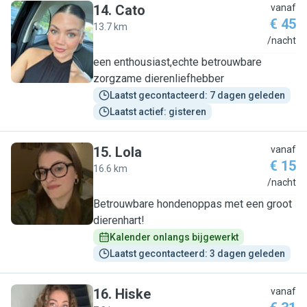
14
.
Cato
vanaf
€ 45
13.7 km
C
/nacht
een enthousiast,echte betrouwbare
zorgzame dierenliefhebber
Laatst gecontacteerd: 7 dagen geleden
Laatst actief: gisteren
15
.
Lola
vanaf
€ 15
16.6 km
L
/nacht
Betrouwbare hondenoppas met een groot
dierenhart!
Kalender onlangs bijgewerkt
Laatst gecontacteerd: 3 dagen geleden
16
.
Hiske
vanaf