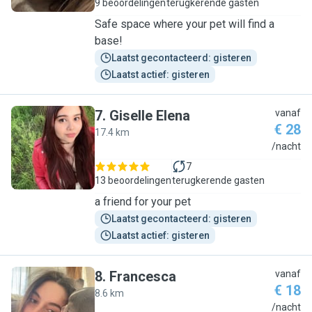
9 beoordelingen
terugkerende gasten
Safe space where your pet will find a
base!
Laatst gecontacteerd: gisteren
Laatst actief: gisteren
7
.
Giselle Elena
vanaf
€ 28
17.4 km
G
/nacht
7
13 beoordelingen
terugkerende gasten
a friend for your pet
Laatst gecontacteerd: gisteren
Laatst actief: gisteren
8
.
Francesca
vanaf
€ 18
8.6 km
F
/nacht