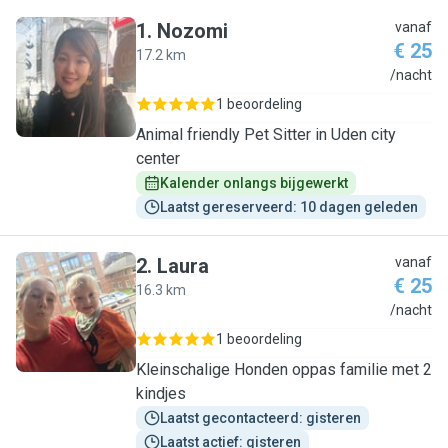
1
.
Nozomi
vanaf
€ 25
17.2 km
N
/nacht
1 beoordeling
Animal friendly Pet Sitter in Uden city
center
Kalender onlangs bijgewerkt
Laatst gereserveerd: 10 dagen geleden
2
.
Laura
vanaf
€ 25
16.3 km
L
/nacht
1 beoordeling
Kleinschalige Honden oppas familie met 2
kindjes
Laatst gecontacteerd: gisteren
Laatst actief: gisteren