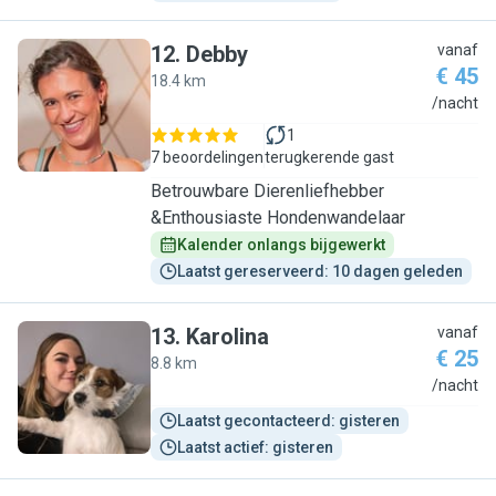
12
.
Debby
vanaf
€ 45
18.4 km
D
/nacht
1
7 beoordelingen
terugkerende gast
Betrouwbare Dierenliefhebber
&Enthousiaste Hondenwandelaar
Kalender onlangs bijgewerkt
Laatst gereserveerd: 10 dagen geleden
13
.
Karolina
vanaf
€ 25
8.8 km
K
/nacht
Laatst gecontacteerd: gisteren
Laatst actief: gisteren