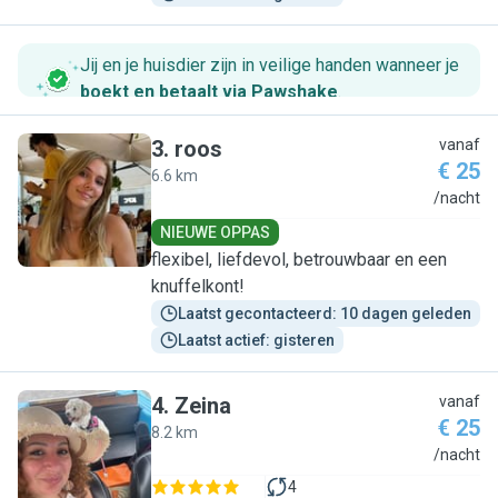
Jij en je huisdier zijn in veilige handen wanneer je
boekt en betaalt via Pawshake
.
3
.
roos
vanaf
€ 25
6.6 km
R
/nacht
NIEUWE OPPAS
flexibel, liefdevol, betrouwbaar en een
knuffelkont!
Laatst gecontacteerd: 10 dagen geleden
Laatst actief: gisteren
4
.
Zeina
vanaf
€ 25
8.2 km
Z
/nacht
4